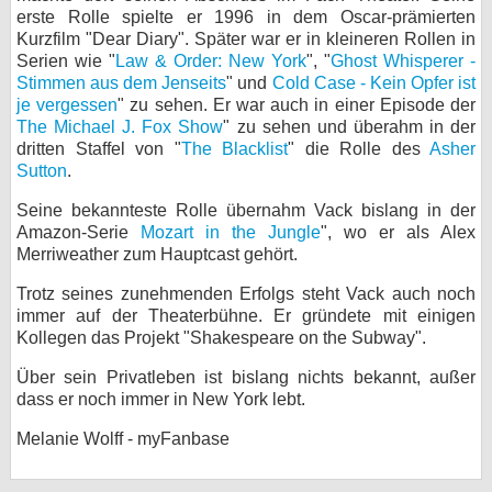
erste Rolle spielte er 1996 in dem Oscar-prämierten
bei X
Kurzfilm "Dear Diary". Später war er in kleineren Rollen in
Serien wie "
Law & Order: New York
", "
Ghost Whisperer -
bei Facebook
Stimmen aus dem Jenseits
" und
Cold Case - Kein Opfer ist
je vergessen
" zu sehen. Er war auch in einer Episode der
The Michael J. Fox Show
" zu sehen und überahm in der
dritten Staffel von "
The Blacklist
Kontakt
" die Rolle des
Asher
Sutton
.
Nutzungsbedingungen
Seine bekannteste Rolle übernahm Vack bislang in der
Amazon-Serie
Mozart in the Jungle
", wo er als Alex
Datenschutz
Merriweather zum Hauptcast gehört.
Cookie-Einstellungen
Trotz seines zunehmenden Erfolgs steht Vack auch noch
immer auf der Theaterbühne. Er gründete mit einigen
Kollegen das Projekt "Shakespeare on the Subway".
Impressum
Desktop-Ansicht
Über sein Privatleben ist bislang nichts bekannt, außer
dass er noch immer in New York lebt.
myFanbase
Melanie Wolff - myFanbase