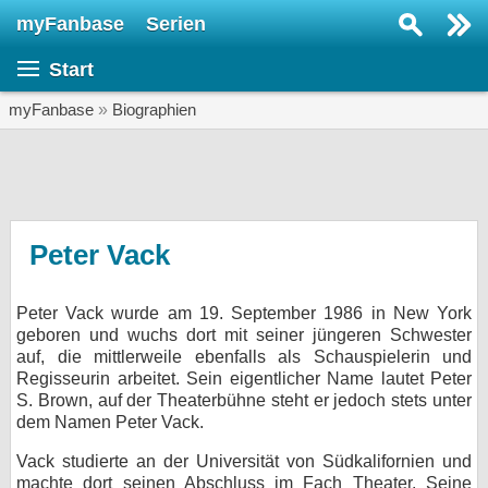
myFanbase
Serien
Serie suchen...
Start
Home
SERIEN
myFanbase
»
Biographien
Serien
Kolumnen
Interviews
Peter Vack
Veranstaltungen
Peter Vack wurde am 19. September 1986 in New York
KULTUR
geboren und wuchs dort mit seiner jüngeren Schwester
Specials
auf, die mittlerweile ebenfalls als Schauspielerin und
Regisseurin arbeitet. Sein eigentlicher Name lautet Peter
SERVICE
S. Brown, auf der Theaterbühne steht er jedoch stets unter
dem Namen Peter Vack.
Gewinnspiele
Vack studierte an der Universität von Südkalifornien und
Forum
machte dort seinen Abschluss im Fach Theater. Seine