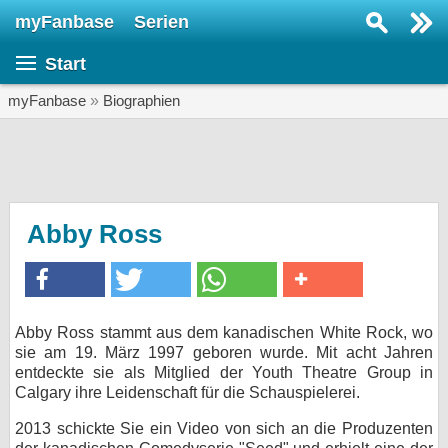
myFanbase
Serien
Serie suchen...
Start
Home
SERIEN
myFanbase
»
Biographien
Serien
Kolumnen
Interviews
Abby Ross
Veranstaltungen
KULTUR
Specials
Abby Ross stammt aus dem kanadischen White Rock, wo
sie am 19. März 1997 geboren wurde. Mit acht Jahren
SERVICE
entdeckte sie als Mitglied der Youth Theatre Group in
Gewinnspiele
Calgary ihre Leidenschaft für die Schauspielerei.
2013 schickte Sie ein Video von sich an die Produzenten
Forum