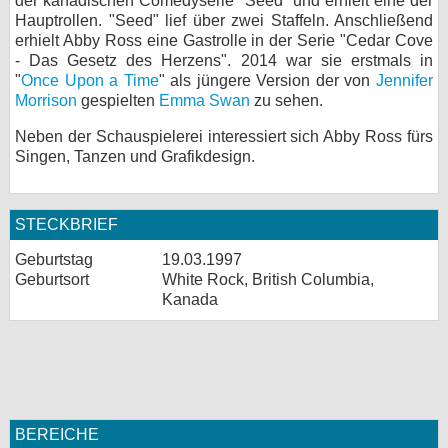
der kanadischen Comedyserie "Seed" und erhielt eine der
Hauptrollen. "Seed" lief über zwei Staffeln. Anschließend
bei X
erhielt Abby Ross eine Gastrolle in der Serie "Cedar Cove
- Das Gesetz des Herzens". 2014 war sie erstmals in
bei Facebook
"
Once Upon a Time
" als jüngere Version der von
Jennifer
Morrison
gespielten
Emma Swan
zu sehen.
Kontakt
Neben der Schauspielerei interessiert sich Abby Ross fürs
Singen, Tanzen und Grafikdesign.
Nutzungsbedingungen
Datenschutz
STECKBRIEF
Geburtstag
19.03.1997
Cookie-Einstellungen
Geburtsort
White Rock, British Columbia,
Kanada
Impressum
Desktop-Ansicht
myFanbase
BEREICHE