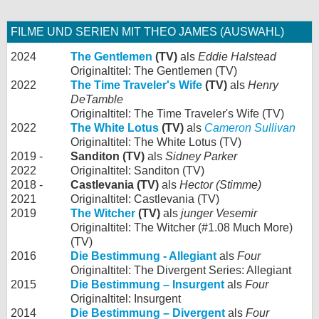
FILME UND SERIEN MIT THEO JAMES (AUSWAHL)
2024
The Gentlemen
(TV)
als
Eddie Halstead
Originaltitel: The Gentlemen (TV)
2022
The Time Traveler's Wife
(TV)
als
Henry
DeTamble
Originaltitel: The Time Traveler's Wife (TV)
2022
The White Lotus
(TV)
als
Cameron Sullivan
Originaltitel: The White Lotus (TV)
2019 -
Sanditon (TV)
als
Sidney Parker
2022
Originaltitel: Sanditon (TV)
2018 -
Castlevania (TV)
als
Hector (Stimme)
2021
Originaltitel: Castlevania (TV)
2019
The Witcher
(TV)
als
junger Vesemir
Originaltitel: The Witcher (#1.08 Much More)
(TV)
2016
Die Bestimmung - Allegiant
als
Four
Originaltitel: The Divergent Series: Allegiant
2015
Die Bestimmung – Insurgent
als
Four
Originaltitel: Insurgent
2014
Die Bestimmung – Divergent
als
Four