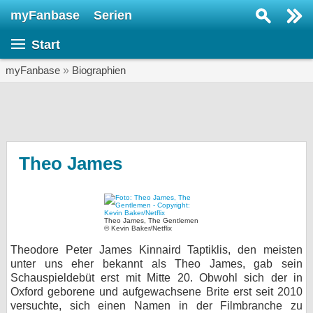
myFanbase
Serien
Serie suchen...
Start
Home
SERIEN
myFanbase
»
Biographien
Serien
Kolumnen
Interviews
Theo James
Veranstaltungen
KULTUR
Theo James, The Gentlemen
Specials
© Kevin Baker/Netflix
Theodore Peter James Kinnaird Taptiklis, den meisten
SERVICE
unter uns eher bekannt als Theo James, gab sein
Gewinnspiele
Schauspieldebüt erst mit Mitte 20. Obwohl sich der in
Oxford geborene und aufgewachsene Brite erst seit 2010
Forum
versuchte, sich einen Namen in der Filmbranche zu