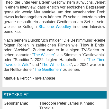
Theo, der unter vier älteren Geschwistern aufwuchs, verriet
in einem Interview, dass er sich vor erotischen Bettszenen
gerne ein wenig Mut antrinke, um den anstehenden Dreh
etwas locker angehen zu können. Er scheint trotzdem oder
gerade deshalb ein absoluter Gentleman am Set zu sein,
wie seine Kollegin
Shailene Woodley
in einem Interview
bemerkte.
Nach seinem Durchbruch mit der "Die Bestimmung"-Reihe
folgten Rollen in zahlreichen Filmen wie "How It Ends"
oder "Archive". Zudem war er in einigen TV-Serien zu
sehen, darunter "
The Witcher
", als Stimme in "Castlevania"
oder "Sanditon". 2022 folgten Hauptrollen in "
The Time
Traveler's Wife
" und "
The White Lotus
", ab 2024 war er in
der Netflix-Serie "
The Gentlemen
" zu sehen.
Manuela Fertich - myFanbase
STECKBRIEF
Geburtsname:
Theodore Peter James Kinnaird
Taptiklis