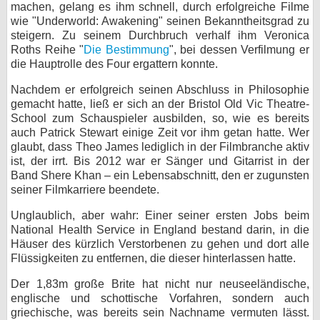
machen, gelang es ihm schnell, durch erfolgreiche Filme
bei X
wie "Underworld: Awakening" seinen Bekanntheitsgrad zu
steigern. Zu seinem Durchbruch verhalf ihm Veronica
Roths Reihe "
Die Bestimmung
", bei dessen Verfilmung er
bei Facebook
die Hauptrolle des Four ergattern konnte.
Nachdem er erfolgreich seinen Abschluss in Philosophie
Kontakt
gemacht hatte, ließ er sich an der Bristol Old Vic Theatre-
School zum Schauspieler ausbilden, so, wie es bereits
Nutzungsbedingungen
auch Patrick Stewart einige Zeit vor ihm getan hatte. Wer
glaubt, dass Theo James lediglich in der Filmbranche aktiv
Datenschutz
ist, der irrt. Bis 2012 war er Sänger und Gitarrist in der
Band Shere Khan – ein Lebensabschnitt, den er zugunsten
Cookie-Einstellungen
seiner Filmkarriere beendete.
Unglaublich, aber wahr: Einer seiner ersten Jobs beim
Impressum
National Health Service in England bestand darin, in die
Häuser des kürzlich Verstorbenen zu gehen und dort alle
Desktop-Ansicht
Flüssigkeiten zu entfernen, die dieser hinterlassen hatte.
myFanbase
Der 1,83m große Brite hat nicht nur neuseeländische,
englische und schottische Vorfahren, sondern auch
griechische, was bereits sein Nachname vermuten lässt.