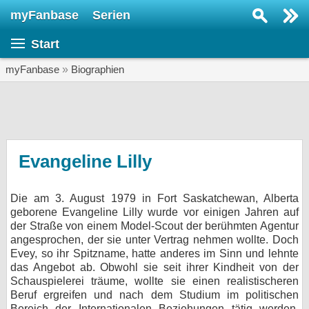
myFanbase
Serien
Serie suchen...
Start
Home
SERIEN
myFanbase
»
Biographien
Serien
Kolumnen
Interviews
Evangeline Lilly
Veranstaltungen
Die am 3. August 1979 in Fort Saskatchewan, Alberta
KULTUR
geborene Evangeline Lilly wurde vor einigen Jahren auf
Specials
der Straße von einem Model-Scout der berühmten Agentur
angesprochen, der sie unter Vertrag nehmen wollte. Doch
SERVICE
Evey, so ihr Spitzname, hatte anderes im Sinn und lehnte
das Angebot ab. Obwohl sie seit ihrer Kindheit von der
Gewinnspiele
Schauspielerei träume, wollte sie einen realistischeren
Beruf ergreifen und nach dem Studium im politischen
Forum
Bereich der Internationalen Beziehungen tätig werden.