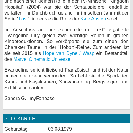
und nach einer kleinen Rolle in der TV-Miniserie "Kingdom
Hospital" (2004) war sie der Schauspielerei endgültig
verfallen. Ihr Durchbruch gelang ihr im selben Jahr mit der
Serie "
Lost
", in der sie die Rolle der
Kate Austen
spielt.
Im Anschluss an ihre Serienrolle in "Lost" ergatterte
Evangeline Lilly gleich zwei wichtige Rollen in großen
Kinoproduktionen. So verkörperte sie zum einen den
Charakter Tauriel in der "Hobbit"-Reihe. Zum anderen ist
sie seit 2015 als
Hope van Dyne / Wasp
ein Bestandteil
des
Marvel Cinematic Universe
.
Evangeline spricht fließend Französisch und ist der Natur
immer noch sehr verbunden. So liebt sie die Sportarten
Kanu- und Kayakfahren, Snowboarding, Bergsteigen und
Schlittschuhlaufen.
Sandra G. - myFanbase
STECKBRIEF
Geburtstag
03.08.1979