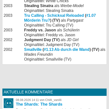
Originaltitel: White Chicks
2003
Stealing Sinatra
als
Werbe-Model
Originaltitel: Stealing Sinatra
2003
Tru Calling - Schicksal Reloaded
(
#1.07
Mörderin Tru?
) (TV)
als
Partygast
Originaltitel: Tru Calling (TV)
2003
Freddy vs. Jason
als
Schülerin
Originaltitel: Freddy vs. Jason
2002
Judgment Day (TV)
als
JD Girl
Originaltitel: Judgment Day (TV)
2002
Smallville
(
#1.13 Ab durch die Wand
) (TV)
als
Wades Freundin
Originaltitel: Smallville (TV)
AKTUELLE KOMMENTARE
08.08.2026 14:11 von Chilli_vanilli
The Shards: The Shards