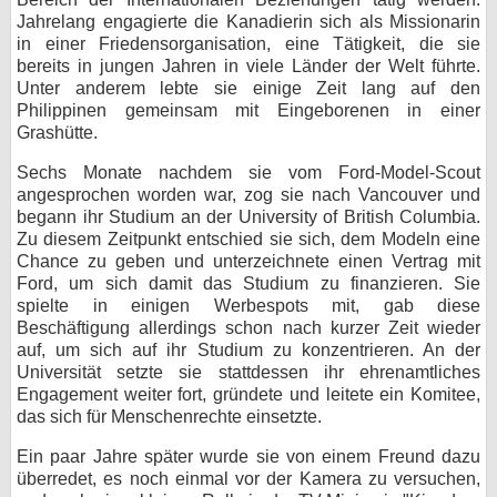
Jahrelang engagierte die Kanadierin sich als Missionarin
bei X
in einer Friedensorganisation, eine Tätigkeit, die sie
bereits in jungen Jahren in viele Länder der Welt führte.
bei Facebook
Unter anderem lebte sie einige Zeit lang auf den
Philippinen gemeinsam mit Eingeborenen in einer
Grashütte.
Kontakt
Sechs Monate nachdem sie vom Ford-Model-Scout
angesprochen worden war, zog sie nach Vancouver und
Nutzungsbedingungen
begann ihr Studium an der University of British Columbia.
Zu diesem Zeitpunkt entschied sie sich, dem Modeln eine
Datenschutz
Chance zu geben und unterzeichnete einen Vertrag mit
Ford, um sich damit das Studium zu finanzieren. Sie
Cookie-Einstellungen
spielte in einigen Werbespots mit, gab diese
Beschäftigung allerdings schon nach kurzer Zeit wieder
Impressum
auf, um sich auf ihr Studium zu konzentrieren. An der
Universität setzte sie stattdessen ihr ehrenamtliches
Desktop-Ansicht
Engagement weiter fort, gründete und leitete ein Komitee,
myFanbase
das sich für Menschenrechte einsetzte.
Ein paar Jahre später wurde sie von einem Freund dazu
überredet, es noch einmal vor der Kamera zu versuchen,