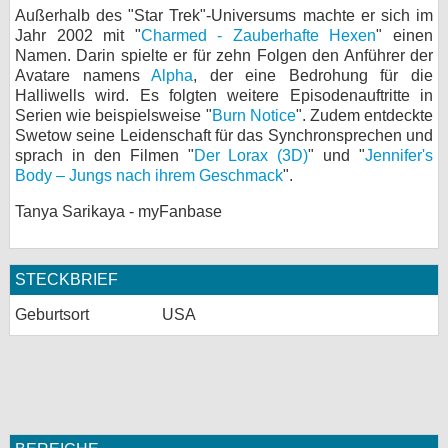
Außerhalb des "Star Trek"-Universums machte er sich im
bei X
Jahr 2002 mit "
Charmed - Zauberhafte Hexen
" einen
Namen. Darin spielte er für zehn Folgen den Anführer der
bei Facebook
Avatare namens
Alpha
, der eine Bedrohung für die
Halliwells wird. Es folgten weitere Episodenauftritte in
Serien wie beispielsweise "
Burn Notice
". Zudem entdeckte
Swetow seine Leidenschaft für das Synchronsprechen und
Kontakt
sprach in den Filmen "
Der Lorax (3D)
" und "
Jennifer's
Body – Jungs nach ihrem Geschmack
".
Nutzungsbedingungen
Tanya Sarikaya - myFanbase
Datenschutz
Cookie-Einstellungen
STECKBRIEF
Impressum
Geburtsort
USA
Desktop-Ansicht
myFanbase