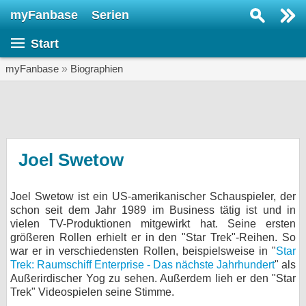
myFanbase
Serien
Serie suchen...
Start
Home
SERIEN
myFanbase
»
Biographien
Serien
Kolumnen
Interviews
Joel Swetow
Veranstaltungen
Joel Swetow ist ein US-amerikanischer Schauspieler, der
KULTUR
schon seit dem Jahr 1989 im Business tätig ist und in
Specials
vielen TV-Produktionen mitgewirkt hat. Seine ersten
größeren Rollen erhielt er in den "Star Trek"-Reihen. So
SERVICE
war er in verschiedensten Rollen, beispielsweise in "
Star
Trek: Raumschiff Enterprise - Das nächste Jahrhundert
" als
Gewinnspiele
Außerirdischer Yog zu sehen. Außerdem lieh er den "Star
Trek" Videospielen seine Stimme.
Forum