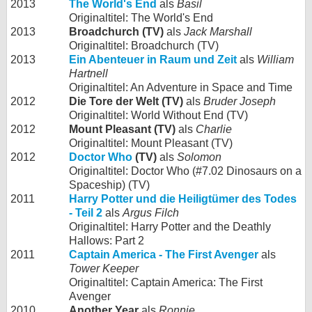
2013
The World's End
als
Basil
Originaltitel: The World's End
2013
Broadchurch (TV)
als
Jack Marshall
Originaltitel: Broadchurch (TV)
2013
Ein Abenteuer in Raum und Zeit
als
William
Hartnell
Originaltitel: An Adventure in Space and Time
2012
Die Tore der Welt (TV)
als
Bruder Joseph
Originaltitel: World Without End (TV)
2012
Mount Pleasant (TV)
als
Charlie
Originaltitel: Mount Pleasant (TV)
2012
Doctor Who
(TV)
als
Solomon
Originaltitel: Doctor Who (#7.02 Dinosaurs on a
Spaceship) (TV)
2011
Harry Potter und die Heiligtümer des Todes
- Teil 2
als
Argus Filch
Originaltitel: Harry Potter and the Deathly
Hallows: Part 2
2011
Captain America - The First Avenger
als
Tower Keeper
Originaltitel: Captain America: The First
Avenger
2010
Another Year
als
Ronnie