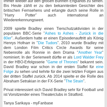
immer wieder auf den großen Bühnen Englands zu sehen.
Bis Heute zählt er zu den bekanntesten Gesichter des
britischen Fernsehens und erlangte durch seine Rolle in
"Harry Potter" auch international an
Wiedererkennungswert.
2009 spielte Bradley einen Tierschutzaktivisten in der
populären BBC-Serie "
Ashes to Ashes - Zurück in die
80er
". Außerdem hatte er einen Episodenauftritt als König
Henrys Hofnarr in "
Die Tudors
". 2010 wurde Bradley mit
dem London Film Critics Circle Awards für seine
Nebenrolle als Ronnie in dem Drama "
Another Year
"
nominiert. In der Serienwelt dürfte er als
Lord Walder Frey
in der HBO-Erfolgsserie "
Game of Thrones
" bekannt sein.
David Bradley war schon in der ersten Staffel für
eine
Folge
zu sehen und kehrte für die zwei letzten Folgen aus
der dritten Staffel zurück. Ab 2014 spielte er die Rolle des
Abraham Setrakian in der FX-Serie "
The Strain
".
Privat interessiert sich David Bradley sehr für Football und
ist Vorsitzender eines Theaterclubs in Stratford.
Tanya Sarikaya - myFanbase