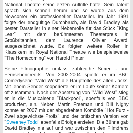
National Theatre seine ersten Auftritte hatte. Sein Talent
bei X
sprach sich schnell herum und so wurde aus dem
Newcomer ein professioneller Darsteller. Im Jahr 1991
bei Facebook
folgte der endgültige Durchbruch, als David Bradley als
bester Darsteller in einer Nebenrolle für das Stück "King
Lear" mit dem berühmtesten Theaterpreis in
Großbritannien, dem Laurence Olivier Award,
Kontakt
ausgezeichnet wurde. Es folgten weitere Rollen in
Klassikern im Royal National Theatre wie beispielsweise
Nutzungsbedingungen
"The Homecoming" von Harold Pinter.
Datenschutz
Seine Filmographie umfasst zahlreiche Serien - und
Fernsehencredits. Von 2002-2004 spielte er im BBC
Cookie-Einstellungen
Comedyserie "Wild West" die Hauptrolle des alten Jacks.
Mit jenem Sender kooperierte er im Laufe seiner Karriere
Impressum
oft zusammen. Nach der Absetzung von "Wild West" stieg
er in die Musicalserie "Blackpool", ebenfalls von BBC
Desktop-Ansicht
produziert, ein. Neben Martin Freeman und Bill Nighy
myFanbase
konnte er 2007 mit der abgedrehten Komödie "Hot Furz -
Zwei abgewichste Profis" und der britischen Version von
"
Sweeney Todd
" ebenfalls Erfolge erzielen. Die Bühne gab
David Bradley nie auf und war zwischen den Filmdrehs