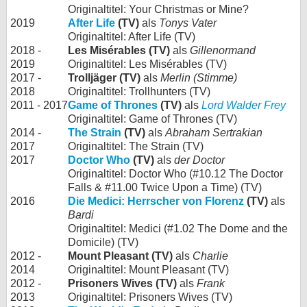
Originaltitel: Your Christmas or Mine?
2019
After Life
(TV)
als
Tonys Vater
Originaltitel: After Life (TV)
2018 -
Les Misérables (TV)
als
Gillenormand
2019
Originaltitel: Les Misérables (TV)
2017 -
Trolljäger (TV)
als
Merlin (Stimme)
2018
Originaltitel: Trollhunters (TV)
2011 - 2017
Game of Thrones
(TV)
als
Lord Walder Frey
Originaltitel: Game of Thrones (TV)
2014 -
The Strain
(TV)
als
Abraham Sertrakian
2017
Originaltitel: The Strain (TV)
2017
Doctor Who
(TV)
als
der Doctor
Originaltitel: Doctor Who (#10.12 The Doctor
Falls & #11.00 Twice Upon a Time) (TV)
2016
Die Medici: Herrscher von Florenz
(TV)
als
Bardi
Originaltitel: Medici (#1.02 The Dome and the
Domicile) (TV)
2012 -
Mount Pleasant (TV)
als
Charlie
2014
Originaltitel: Mount Pleasant (TV)
2012 -
Prisoners Wives (TV)
als
Frank
2013
Originaltitel: Prisoners Wives (TV)