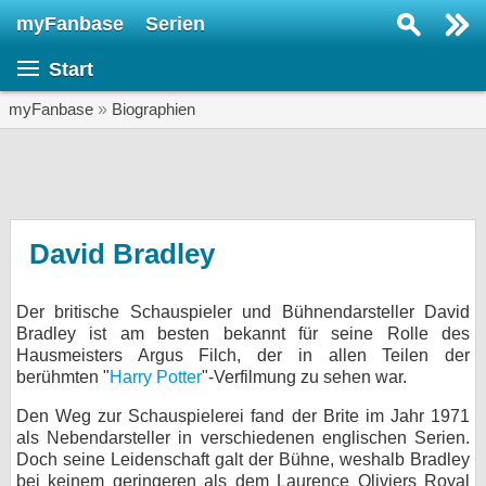
myFanbase
Serien
Serie suchen...
Start
Home
SERIEN
myFanbase
»
Biographien
Serien
Kolumnen
Interviews
David Bradley
Veranstaltungen
Der britische Schauspieler und Bühnendarsteller David
KULTUR
Bradley ist am besten bekannt für seine Rolle des
Specials
Hausmeisters Argus Filch, der in allen Teilen der
berühmten "
Harry Potter
"-Verfilmung zu sehen war.
SERVICE
Den Weg zur Schauspielerei fand der Brite im Jahr 1971
Gewinnspiele
als Nebendarsteller in verschiedenen englischen Serien.
Doch seine Leidenschaft galt der Bühne, weshalb Bradley
Forum
bei keinem geringeren als dem Laurence Oliviers Royal