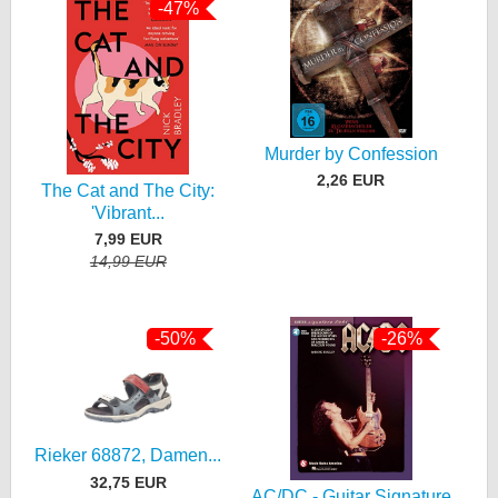
-47%
Murder by Confession
2,26 EUR
The Cat and The City:
'Vibrant...
7,99 EUR
14,99 EUR
-50%
-26%
Rieker 68872, Damen...
32,75 EUR
AC/DC - Guitar Signature