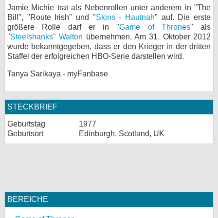
Jamie Michie trat als Nebenrollen unter anderem in "The
bei X
Bill", "Route Irish" und "
Skins - Hautnah
" auf. Die erste
größere Rolle darf er in "
Game of Thrones
" als
bei Facebook
"Steelshanks" Walton
übernehmen. Am 31. Oktober 2012
wurde bekanntgegeben, dass er den Krieger in der dritten
Staffel der erfolgreichen HBO-Serie darstellen wird.
Kontakt
Tanya Sarikaya - myFanbase
Nutzungsbedingungen
STECKBRIEF
Datenschutz
Geburtstag
1977
Cookie-Einstellungen
Geburtsort
Edinburgh, Scotland, UK
Impressum
Desktop-Ansicht
myFanbase
BEREICHE