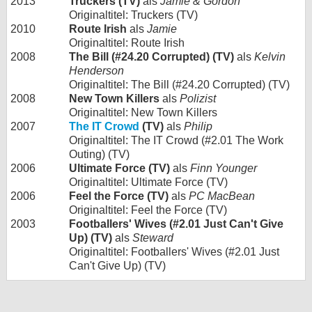
2013
Truckers (TV)
als
Jamie & Gordon
Originaltitel: Truckers (TV)
2010
Route Irish
als
Jamie
Originaltitel: Route Irish
2008
The Bill (#24.20 Corrupted) (TV)
als
Kelvin
Henderson
Originaltitel: The Bill (#24.20 Corrupted) (TV)
2008
New Town Killers
als
Polizist
Originaltitel: New Town Killers
2007
The IT Crowd
(TV)
als
Philip
Originaltitel: The IT Crowd (#2.01 The Work
Outing) (TV)
2006
Ultimate Force (TV)
als
Finn Younger
Originaltitel: Ultimate Force (TV)
2006
Feel the Force (TV)
als
PC MacBean
Originaltitel: Feel the Force (TV)
2003
Footballers' Wives (#2.01 Just Can't Give
Up) (TV)
als
Steward
Originaltitel: Footballers' Wives (#2.01 Just
Can't Give Up) (TV)