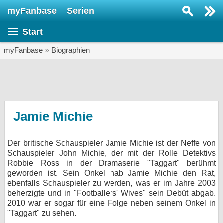
myFanbase
Serien
Serie suchen...
Start
Home
SERIEN
myFanbase
»
Biographien
Serien
Kolumnen
Interviews
Jamie Michie
Veranstaltungen
Der britische Schauspieler Jamie Michie ist der Neffe von
KULTUR
Schauspieler John Michie, der mit der Rolle Detektivs
Specials
Robbie Ross in der Dramaserie "Taggart" berühmt
geworden ist. Sein Onkel hab Jamie Michie den Rat,
SERVICE
ebenfalls Schauspieler zu werden, was er im Jahre 2003
beherzigte und in "Footballers' Wives" sein Debüt abgab.
Gewinnspiele
2010 war er sogar für eine Folge neben seinem Onkel in
"Taggart" zu sehen.
Forum