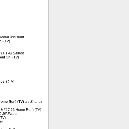
Dental Assistant
n) (TV)
V)
als
Ali Saffron
ment On) (TV)
nder) (TV)
 Home Run) (TV)
als
Shanaz
esh & #17.66 Home Run) (TV)
 Jill Evans
(TV)
os