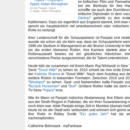
im britischen Film und Fernseh
bei der Berlinale für ihre Ha
Archie Panjabi, Hijack
schaffte sie auch den Durchbruch 
© Apple; Aidan Monaghan
britische Diplomatin in dem osc
Gärtner
" gehörte zu den erst
Kaliforniens. Dass sie eigentlich aus England stammt, hört man
spricht sie hauptsächlich mit amerikanischem oder indischem
Rolle es verlangt.
Ihrer Leidenschaft für die Schauspielerei ist Panjabi erst rel
wusste sie schon als sie klein war, dass sie Schauspielerin werd
1996 ein Studium in Management an der Brunel University in Wes
sie die ersten kleineren Rollen, ihre Karriere startete aber e
Rollenauswahl bewies sie ein glückliches Händchen. Im
verschiedene Preise ausgezeichnet, die ihr Talent unterstrichen.
Heute lebt sie zusammen mit ihrem Mann Raj Nihilandi in New Yo
Serie "
Good Wife
" zu sehen ist. 2010 erhielt sie ihre erste Em
der
Kalinda Sharma
in "Good Wife". Nach dem Ausstieg aus der 
weitere Rollen in bekannten Formaten. Zwischen 2016 und 20
"
Blindspot
" zu sehen. Gast- und Nebenrollen hatte Panjabi zu
"
BoJack Horseman
" und "
Bull
". Größere Rollen hatte sie dann i
TV-Serie "
Hijack
" inne.
Wie ihr Mann ist Panjabi indischer Abstammung. Ihre Eltern s
aus der Sindh-Region in Pakistan, die vor ihrer Auswanderung no
noch klein war, lebte Panjabi einige Zeit in Mumbai (damals hie
heute ist sie der Stadt sehr verbunden und erinnert sich gerne an
Ihre Rolle in Ridley Scotts "
Ein gutes Jahr
" hat sie e
nachempfunden.
Catherine Bühnsack - myFanbase