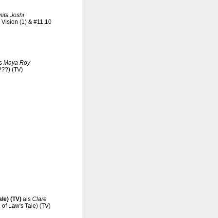
ita Joshi
l Vision (1) & #11.10
s
Maya Roy
???) (TV)
le) (TV)
als
Clare
 of Law's Tale) (TV)