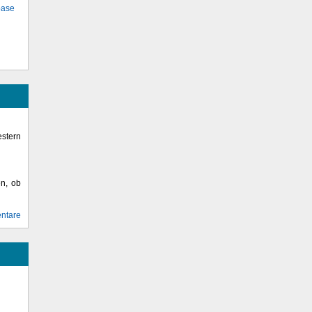
base
stern
en, ob
ntare