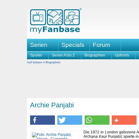
Serien
Specials
Forum
Spoiler
Serien A bis Z
Biographien
Upfronts
myFanbase
»
Biographien
Archie Panjabi
Die 1972 in London geborene A
Archana Kaur Punjabi) spielte i