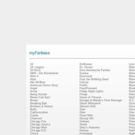
myFanbase
24
Dollhouse
Lost
24: Legacy
Dr. House
Mad
30 Rock
Eine himmlische Familie
Mani
4400 - Die Rückkehrer
Eureka
Marv
Akte X
Everwood
Marv
Alias
Fear the Walking Dead
Marv
Ally McBeal
Felicity
Marv
American Horror Story
Firefly
Marv
Angel
FlashForward
Mode
Arrow
Friday Night Lights
Nash
Being Human
Fringe
New 
Better Call Saul
Game of Thrones
Nip/
Bones
Georgie & Mandy's First Marriage
O.C.
Breaking Bad
Ghost Whisperer
Octo
Brothers & Sisters
Gilmore Girls
Once
Buffy
Girls
Once
Californication
Glee
One 
Castle
Good Wife
Outl
Charmed
Gossip Girl
Outl
Chicago Fire
Gotham
Pris
Chicago Justice
Greek
Priv
Chicago Med
Grey's Anatomy
Psy
Chicago P.D.
Heroes
Push
Chuck
Homeland
Quan