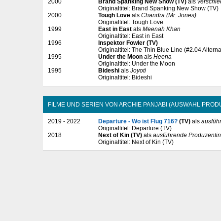
2000
Brand Spanking New Show (TV)
als
verschie
Originaltitel: Brand Spanking New Show (TV)
2000
Tough Love
als
Chandra (Mr. Jones)
Originaltitel: Tough Love
1999
East in East
als
Meenah Khan
Originaltitel: East in East
1996
Inspektor Fowler (TV)
Originaltitel: The Thin Blue Line (#2.04 Alterna
1995
Under the Moon
als
Heena
Originaltitel: Under the Moon
1995
Bideshi
als
Joyoti
Originaltitel: Bideshi
FILME UND SERIEN VON ARCHIE PANJABI (AUSWAHL PROD
2019 - 2022
Departure - Wo ist Flug 716?
(TV)
als
ausfüh
Originaltitel: Departure (TV)
2018
Next of Kin (TV)
als
ausführende Produzentin
Originaltitel: Next of Kin (TV)