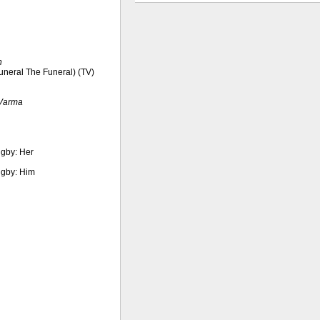
h
Funeral The Funeral) (TV)
 Varma
igby: Her
igby: Him