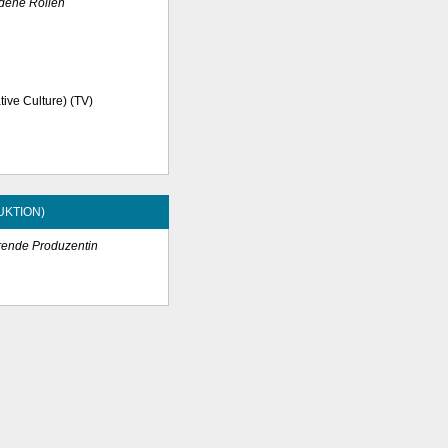
dene Rollen
tive Culture) (TV)
UKTION)
rende Produzentin