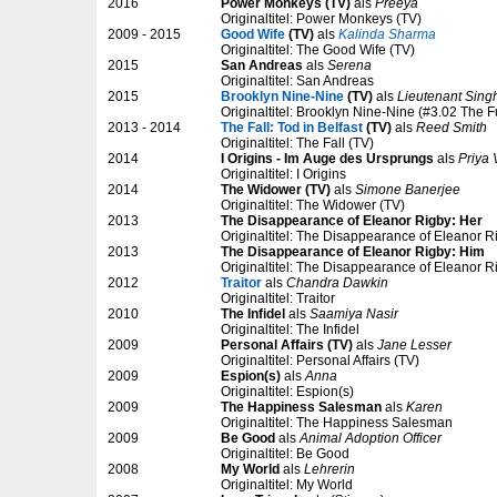
2016
Power Monkeys (TV)
als
Preeya
Originaltitel: Power Monkeys (TV)
2009 - 2015
Good Wife
(TV)
als
Kalinda Sharma
Originaltitel: The Good Wife (TV)
2015
San Andreas
als
Serena
Originaltitel: San Andreas
2015
Brooklyn Nine-Nine
(TV)
als
Lieutenant Sing
Originaltitel: Brooklyn Nine-Nine (#3.02 The 
2013 - 2014
The Fall: Tod in Belfast
(TV)
als
Reed Smith
Originaltitel: The Fall (TV)
2014
I Origins - Im Auge des Ursprungs
als
Priya
Originaltitel: I Origins
2014
The Widower (TV)
als
Simone Banerjee
Originaltitel: The Widower (TV)
2013
The Disappearance of Eleanor Rigby: Her
Originaltitel: The Disappearance of Eleanor R
2013
The Disappearance of Eleanor Rigby: Him
Originaltitel: The Disappearance of Eleanor R
2012
Traitor
als
Chandra Dawkin
Originaltitel: Traitor
2010
The Infidel
als
Saamiya Nasir
Originaltitel: The Infidel
2009
Personal Affairs (TV)
als
Jane Lesser
Originaltitel: Personal Affairs (TV)
2009
Espion(s)
als
Anna
Originaltitel: Espion(s)
2009
The Happiness Salesman
als
Karen
Originaltitel: The Happiness Salesman
2009
Be Good
als
Animal Adoption Officer
Originaltitel: Be Good
2008
My World
als
Lehrerin
Originaltitel: My World