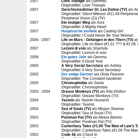
2007
Love Triangle
als
(Stimme)
Originaltitel: Love Triangle
2007
Gerichtsmediziner Dr. Leo Dalton (TV)
als
Am
Originaltitel: Silent Witness (#11.09 Periphera
Peripheral Vision (2)) (TV)
2007
Ein mutiger Weg
als
Asra
Originaltitel: A Mighty Heart
2007
Hauptsache verliebt
als
Casting Girl
Originaltitel: I Could Never Be Your Woman
2006 - 2007
Life on Mars - Gefangen in den 70ern (TV)
al
Originaltitel: Life on Mars (#1.01 ??? & #2.06 
2007
Lezioni di volo
als
Sharmila
Originaltitel: Lezioni di volo
2006
Ein gutes Jahr
als
Gemma
Originaltitel: A Good Year
2005
A Very Social Secretary
als
Ashley
Originaltitel: A Very Social Secretary
2005
Der ewige Gärtner
als
Ghita Pearson
Originaltitel: The Constant Gardener
2005
Chromophobia
als
Sarita
Originaltitel: Chromophobia
2003 - 2004
Grease Monkeys (TV)
als
Rita Dhillon
Originaltitel: Grease Monkeys (TV)
2004
Yasmin
als
Yasmin Husseini
Originaltitel: Yasmin
2004
Sea of Souls (TV)
als
Megan Sharma
Originaltitel: Sea of Souls (TV)
2003
Postman Pat (TV)
als
Meera Baines
Originaltitel: Postman Pat (TV)
2003
Canterbury Tales (#1.06 The Man of Law's Ta
Originaltitel: Canterbury Tales (#1.06 The Man
2003
Code 46
als
Check In