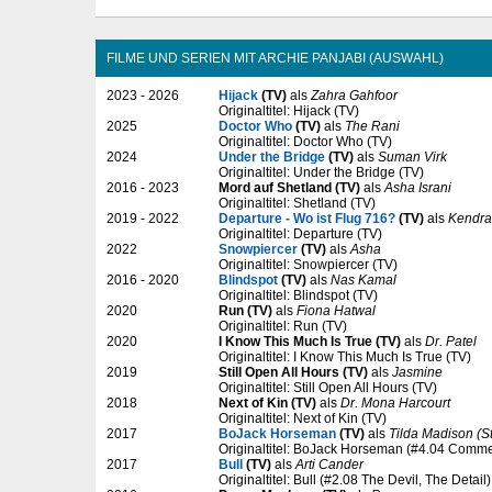
FILME UND SERIEN MIT ARCHIE PANJABI (AUSWAHL)
2023 - 2026
Hijack
(TV)
als
Zahra Gahfoor
Originaltitel: Hijack (TV)
2025
Doctor Who
(TV)
als
The Rani
Originaltitel: Doctor Who (TV)
2024
Under the Bridge
(TV)
als
Suman Virk
Originaltitel: Under the Bridge (TV)
2016 - 2023
Mord auf Shetland (TV)
als
Asha Israni
Originaltitel: Shetland (TV)
2019 - 2022
Departure - Wo ist Flug 716?
(TV)
als
Kendra
Originaltitel: Departure (TV)
2022
Snowpiercer
(TV)
als
Asha
Originaltitel: Snowpiercer (TV)
2016 - 2020
Blindspot
(TV)
als
Nas Kamal
Originaltitel: Blindspot (TV)
2020
Run (TV)
als
Fiona Hatwal
Originaltitel: Run (TV)
2020
I Know This Much Is True (TV)
als
Dr. Patel
Originaltitel: I Know This Much Is True (TV)
2019
Still Open All Hours (TV)
als
Jasmine
Originaltitel: Still Open All Hours (TV)
2018
Next of Kin (TV)
als
Dr. Mona Harcourt
Originaltitel: Next of Kin (TV)
2017
BoJack Horseman
(TV)
als
Tilda Madison (S
Originaltitel: BoJack Horseman (#4.04 Comme
2017
Bull
(TV)
als
Arti Cander
Originaltitel: Bull (#2.08 The Devil, The Detail)