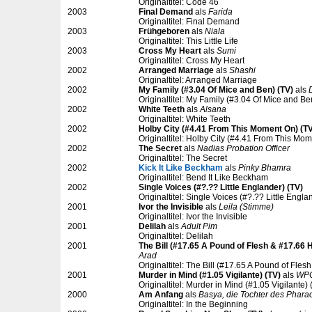
Originaltitel: Code 46
2003
Final Demand
als
Farida
Originaltitel: Final Demand
2003
Frühgeboren
als
Niala
Originaltitel: This Little Life
2003
Cross My Heart
als
Sumi
Originaltitel: Cross My Heart
2002
Arranged Marriage
als
Shashi
Originaltitel: Arranged Marriage
2002
My Family (#3.04 Of Mice and Ben) (TV)
als
Originaltitel: My Family (#3.04 Of Mice and Be
2002
White Teeth
als
Alsana
Originaltitel: White Teeth
2002
Holby City (#4.41 From This Moment On) (T
Originaltitel: Holby City (#4.41 From This Mo
2002
The Secret
als
Nadias Probation Officer
Originaltitel: The Secret
2002
Kick It Like Beckham
als
Pinky Bhamra
Originaltitel: Bend It Like Beckham
2002
Single Voices (#?.?? Little Englander) (TV)
Originaltitel: Single Voices (#?.?? Little Engla
2001
Ivor the Invisible
als
Leila (Stimme)
Originaltitel: Ivor the Invisible
2001
Delilah
als
Adult Pim
Originaltitel: Delilah
2001
The Bill (#17.65 A Pound of Flesh & #17.66
Arad
Originaltitel: The Bill (#17.65 A Pound of Fl
2001
Murder in Mind (#1.05 Vigilante) (TV)
als
WPC
Originaltitel: Murder in Mind (#1.05 Vigilante) 
2000
Am Anfang
als
Basya, die Tochter des Phara
Originaltitel: In the Beginning