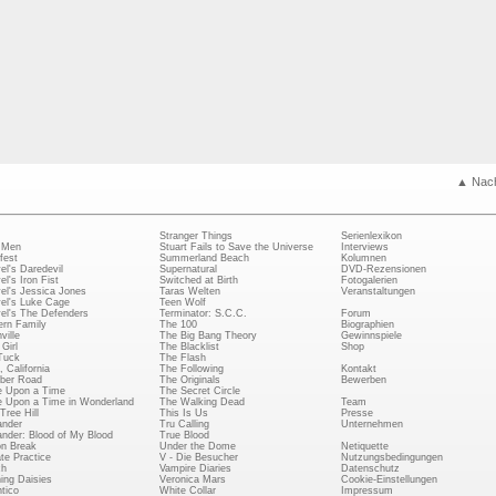
▲ Nac
Stranger Things
Serienlexikon
 Men
Stuart Fails to Save the Universe
Interviews
fest
Summerland Beach
Kolumnen
el's Daredevil
Supernatural
DVD-Rezensionen
el's Iron Fist
Switched at Birth
Fotogalerien
el's Jessica Jones
Taras Welten
Veranstaltungen
el's Luke Cage
Teen Wolf
el's The Defenders
Terminator: S.C.C.
Forum
rn Family
The 100
Biographien
ville
The Big Bang Theory
Gewinnspiele
Girl
The Blacklist
Shop
Tuck
The Flash
, California
The Following
Kontakt
ber Road
The Originals
Bewerben
 Upon a Time
The Secret Circle
 Upon a Time in Wonderland
The Walking Dead
Team
Tree Hill
This Is Us
Presse
ander
Tru Calling
Unternehmen
ander: Blood of My Blood
True Blood
on Break
Under the Dome
Netiquette
ate Practice
V - Die Besucher
Nutzungsbedingungen
ch
Vampire Diaries
Datenschutz
ing Daisies
Veronica Mars
Cookie-Einstellungen
tico
White Collar
Impressum