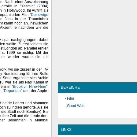
en. Nach einer Auszeichnung
uptrolle in "Yasmin" (2004)
in Hollywood. Ihr Auftritt als
arprämierten Film "
Der ewige
en Jobs in der Traumfabrik
 ihr kaum noch an. Inzwischen
 Akzent, je nachdem wie die
ativ spät nachgegangen, dabei
en wollte. Zuerst schloss sie
t London ab. Parallel erhielt
rst 1999 so richtig. Mit der
mer wieder wurde sie mit
rk, wo sie zurzeit in der TV-
my-Nominierung für ihre Rolle
Serie ergatterte sich Archie
18 war sie als Nas Kamal in
dem in "
Brooklyn Nine-Nine
",
BEREICHE
n "
Departure
" und der Apple-
Film
ind beide Lehrer und stammen
Good Wife
ch zu Indien gehörte. Als sie
ß die Stadt noch Bombay). Bis
 ihre Zeit und die Leute dort.
iner Bekannten in Mumbai
LINKS