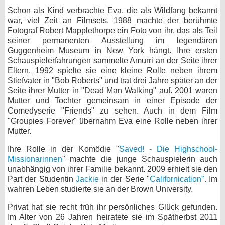
Schon als Kind verbrachte Eva, die als Wildfang bekannt
bei X
war, viel Zeit an Filmsets. 1988 machte der berühmte
Fotograf Robert Mapplethorpe ein Foto von ihr, das als Teil
bei Facebook
seiner permanenten Ausstellung im legendären
Guggenheim Museum in New York hängt. Ihre ersten
Schauspielerfahrungen sammelte Amurri an der Seite ihrer
Kontakt
Eltern. 1992 spielte sie eine kleine Rolle neben ihrem
Stiefvater in "Bob Roberts" und trat drei Jahre später an der
Nutzungsbedingungen
Seite ihrer Mutter in "Dead Man Walking" auf. 2001 waren
Mutter und Tochter gemeinsam in einer Episode der
Comedyserie "Friends" zu sehen. Auch in dem Film
Datenschutz
"Groupies Forever" übernahm Eva eine Rolle neben ihrer
Mutter.
Cookie-Einstellungen
Ihre Rolle in der Komödie "
Saved! - Die Highschool-
Impressum
Missionarinnen
" machte die junge Schauspielerin auch
unabhängig von ihrer Familie bekannt. 2009 erhielt sie den
Desktop-Ansicht
Part der Studentin
Jackie
in der Serie "
Californication"
. Im
myFanbase
wahren Leben studierte sie an der Brown University.
Privat hat sie recht früh ihr persönliches Glück gefunden.
Im Alter von 26 Jahren heiratete sie im Spätherbst 2011