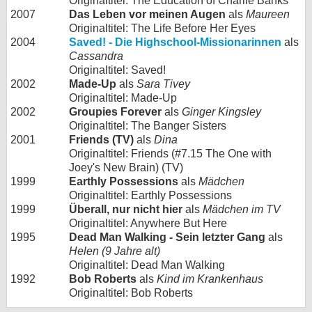
Originaltitel: The Education of Charlie Banks
2007
Das Leben vor meinen Augen
als
Maureen
Originaltitel: The Life Before Her Eyes
2004
Saved! - Die Highschool-Missionarinnen
als
Cassandra
Originaltitel: Saved!
2002
Made-Up
als
Sara Tivey
Originaltitel: Made-Up
2002
Groupies Forever
als
Ginger Kingsley
Originaltitel: The Banger Sisters
2001
Friends (TV)
als
Dina
Originaltitel: Friends (#7.15 The One with
Joey's New Brain) (TV)
1999
Earthly Possessions
als
Mädchen
Originaltitel: Earthly Possessions
1999
Überall, nur nicht hier
als
Mädchen im TV
Originaltitel: Anywhere But Here
1995
Dead Man Walking - Sein letzter Gang
als
Helen (9 Jahre alt)
Originaltitel: Dead Man Walking
1992
Bob Roberts
als
Kind im Krankenhaus
Originaltitel: Bob Roberts