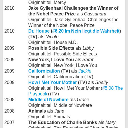
Originaltitel: Mercy
2010
Jake Gyllenhaal Challenges the Winner of
the Nobel Peace Prize
als
Cassandra
Originaltitel: Jake Gyllenhaal Challenges the
Winner of the Nobel Peace Prize
2010
Dr. House
(
#6.20 Im Nein liegt die Wahrheit
)
(TV)
als
Nicole
Originaltitel: House M.D.
2009
Possible Side Effects
als
Libby
Originaltitel: Possible Side Effects
2009
New York, I Love You
als
Sarah
Originaltitel: New York, I Love You
2009
Californication
(TV)
als
Jackie
Originaltitel: Californication (TV)
2009
How I Met Your Mother
(TV)
als
Shelly
Originaltitel: How I Met Your Mother (
#5.08 The
Playbook
) (TV)
2008
Middle of Nowhere
als
Grace
Originaltitel: Middle of Nowhere
2008
Animals
als
Jane
Originaltitel: Animals
2007
The Education of Charlie Banks
als
Mary