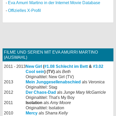
Eva Amurri Martino in der Internet Movie Database
Offizielles X-Profil
FILME UND SERIEN MIT EVA AMURRI MARTINO
(AUSWAHL)
2011 - 2013
New Girl
(
#1.08 Schlecht im Bett
&
#3.02
Cool sein
) (TV)
als
Beth
Originaltitel: New Girl (TV)
2013
Mein Junggesellenabschied
als
Veronica
Originaltitel: Stag
2012
Der Chaos-Dad
als
Junge Mary McGarricle
Originaltitel: That's My Boy
2011
Isolation
als
Amy Moore
Originaltitel: Isolation
2010
Mercy
als
Sharra Kelly