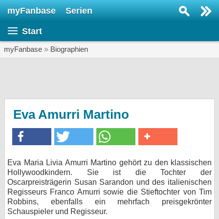
myFanbase
Serien
Serie suchen...
Start
Home
SERIEN
myFanbase
»
Biographien
Serien
Kolumnen
Interviews
Eva Amurri Martino
Veranstaltungen
KULTUR
Specials
Eva Maria Livia Amurri Martino gehört zu den klassischen
Hollywoodkindern. Sie ist die Tochter der
SERVICE
Oscarpreisträgerin Susan Sarandon und des italienischen
Gewinnspiele
Regisseurs Franco Amurri sowie die Stieftochter von Tim
Robbins, ebenfalls ein mehrfach preisgekrönter
Schauspieler und Regisseur.
Forum