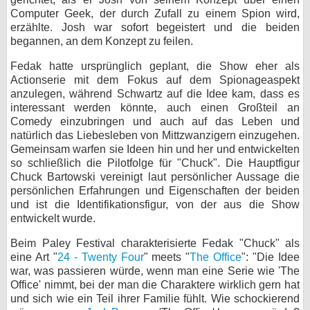
Computer Geek, der durch Zufall zu einem Spion wird,
bei X
erzählte. Josh war sofort begeistert und die beiden
begannen, an dem Konzept zu feilen.
bei Facebook
Fedak hatte ursprünglich geplant, die Show eher als
Actionserie mit dem Fokus auf dem Spionageaspekt
anzulegen, während Schwartz auf die Idee kam, dass es
Kontakt
interessant werden könnte, auch einen Großteil an
Comedy einzubringen und auch auf das Leben und
Nutzungsbedingungen
natürlich das Liebesleben von Mittzwanzigern einzugehen.
Gemeinsam warfen sie Ideen hin und her und entwickelten
Datenschutz
so schließlich die Pilotfolge für "Chuck". Die Hauptfigur
Chuck Bartowski vereinigt laut persönlicher Aussage die
Cookie-Einstellungen
persönlichen Erfahrungen und Eigenschaften der beiden
und ist die Identifikationsfigur, von der aus die Show
Impressum
entwickelt wurde.
Desktop-Ansicht
Beim Paley Festival charakterisierte Fedak "Chuck" als
myFanbase
eine Art "
24 - Twenty Four
" meets "
The Office
": "Die Idee
war, was passieren würde, wenn man eine Serie wie 'The
Office' nimmt, bei der man die Charaktere wirklich gern hat
und sich wie ein Teil ihrer Familie fühlt. Wie schockierend