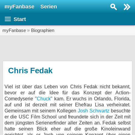
myFanbase
Serien
Serie suchen...
Start
Home
SERIEN
myFanbase
»
Biographien
Serien
Kolumnen
Interviews
Chris Fedak
Veranstaltungen
Viel ist über das Leben von Chris Fedak nicht bekannt,
KULTUR
bevor er auf die Idee für das Konzept der Action-
Specials
Comedyserie "
Chuck
" kam. Er wuchs in Orlando, Florida,
auf und ist derzeit mit seiner Ehefrau Lisa verheiratet.
SERVICE
Gemeinsam mit seinem Kollegen
Josh Schwartz
besuchte
er die USC Film School und freundete sich in der Zeit mit
Gewinnspiele
dem jüngsten Serienerfinder aller Zeiten an. Fedak selbst
hatte seinen Blick eher auf die große Kinoleinwand
Forum
gerichtet, als er Josh von seinem Konzept über einen