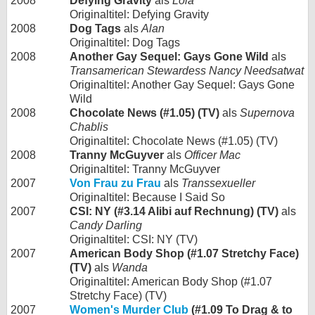
2008
Defying Gravity
als
Lola
Originaltitel: Defying Gravity
2008
Dog Tags
als
Alan
Originaltitel: Dog Tags
2008
Another Gay Sequel: Gays Gone Wild
als
Transamerican Stewardess Nancy Needsatwat
Originaltitel: Another Gay Sequel: Gays Gone
Wild
2008
Chocolate News (#1.05) (TV)
als
Supernova
Chablis
Originaltitel: Chocolate News (#1.05) (TV)
2008
Tranny McGuyver
als
Officer Mac
Originaltitel: Tranny McGuyver
2007
Von Frau zu Frau
als
Transsexueller
Originaltitel: Because I Said So
2007
CSI: NY (#3.14 Alibi auf Rechnung) (TV)
als
Candy Darling
Originaltitel: CSI: NY (TV)
2007
American Body Shop (#1.07 Stretchy Face)
(TV)
als
Wanda
Originaltitel: American Body Shop (#1.07
Stretchy Face) (TV)
2007
Women's Murder Club
(#1.09 To Drag & to