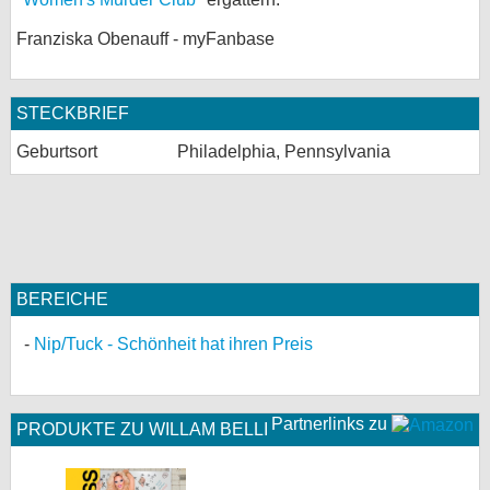
bei X
Franziska Obenauff - myFanbase
bei Facebook
STECKBRIEF
Kontakt
Geburtsort
Philadelphia, Pennsylvania
Nutzungsbedingungen
Datenschutz
Cookie-Einstellungen
BEREICHE
Impressum
Nip/Tuck - Schönheit hat ihren Preis
Desktop-Ansicht
myFanbase
Partnerlinks zu
PRODUKTE ZU WILLAM BELLI