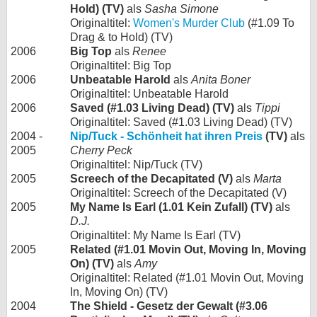
Hold) (TV)
als
Sasha Simone
Originaltitel:
Women's Murder Club
(#1.09 To
Drag & to Hold) (TV)
2006
Big Top
als
Renee
Originaltitel: Big Top
2006
Unbeatable Harold
als
Anita Boner
Originaltitel: Unbeatable Harold
2006
Saved (#1.03 Living Dead) (TV)
als
Tippi
Originaltitel: Saved (#1.03 Living Dead) (TV)
2004 -
Nip/Tuck - Schönheit hat ihren Preis
(TV)
als
2005
Cherry Peck
Originaltitel: Nip/Tuck (TV)
2005
Screech of the Decapitated (V)
als
Marta
Originaltitel: Screech of the Decapitated (V)
2005
My Name Is Earl (1.01 Kein Zufall) (TV)
als
D.J.
Originaltitel: My Name Is Earl (TV)
2005
Related (#1.01 Movin Out, Moving In, Moving
On) (TV)
als
Amy
Originaltitel: Related (#1.01 Movin Out, Moving
In, Moving On) (TV)
2004
The Shield - Gesetz der Gewalt (#3.06