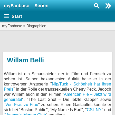
myFanbase
Serien
Serie suchen...
Start
Home
SERIEN
myFanbase
»
Biographien
Serien
Kolumnen
Interviews
Willam Belli
Veranstaltungen
Willam ist ein Schauspieler, der in Film und Fernseh zu
KULTUR
sehen ist. Seinen bekanntesten Auftritt hatte er in der
Specials
kontroversen Ärzteserie "
Nip/Tuck - Schönheit hat ihren
Preis
" in der Rolle der transsexuellen Cherry Peck. Jedoch
SERVICE
war Willam auch in den Filmen "
American Pie – Jetzt wird
geheiratet
", "The Last Shot – Die letzte Klappe" sowie
Gewinnspiele
"
Von Frau zu Frau
" zu sehen. Einen Gastauftritt konnte er
sich bei "Boston Public", "My Name Is Earl", "
CSI: NY
" und
Forum
"
Women's Murder Club
" ergattern.