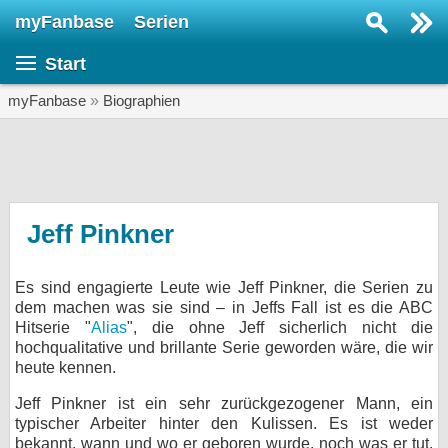
myFanbase
Serien
Serie suchen...
Start
Home
SERIEN
myFanbase
»
Biographien
Serien
Kolumnen
Interviews
Jeff Pinkner
Veranstaltungen
Es sind engagierte Leute wie Jeff Pinkner, die Serien zu
KULTUR
dem machen was sie sind – in Jeffs Fall ist es die ABC
Specials
Hitserie "
Alias
", die ohne Jeff sicherlich nicht die
hochqualitative und brillante Serie geworden wäre, die wir
SERVICE
heute kennen.
Gewinnspiele
Jeff Pinkner ist ein sehr zurückgezogener Mann, ein
typischer Arbeiter hinter den Kulissen. Es ist weder
Forum
bekannt, wann und wo er geboren wurde, noch was er tut,