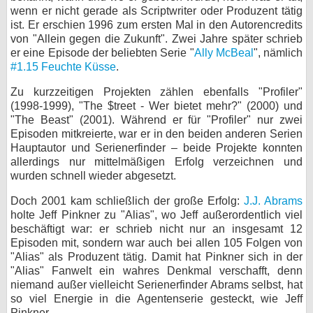
wenn er nicht gerade als Scriptwriter oder Produzent tätig
bei X
ist. Er erschien 1996 zum ersten Mal in den Autorencredits
von "Allein gegen die Zukunft". Zwei Jahre später schrieb
bei Facebook
er eine Episode der beliebten Serie "
Ally McBeal
", nämlich
#1.15 Feuchte Küsse
.
Zu kurzzeitigen Projekten zählen ebenfalls "Profiler"
Kontakt
(1998-1999), "The $treet - Wer bietet mehr?" (2000) und
"The Beast" (2001). Während er für "Profiler" nur zwei
Nutzungsbedingungen
Episoden mitkreierte, war er in den beiden anderen Serien
Hauptautor und Serienerfinder – beide Projekte konnten
Datenschutz
allerdings nur mittelmäßigen Erfolg verzeichnen und
wurden schnell wieder abgesetzt.
Cookie-Einstellungen
Doch 2001 kam schließlich der große Erfolg:
J.J. Abrams
holte Jeff Pinkner zu "Alias", wo Jeff außerordentlich viel
Impressum
beschäftigt war: er schrieb nicht nur an insgesamt 12
Desktop-Ansicht
Episoden mit, sondern war auch bei allen 105 Folgen von
myFanbase
"Alias" als Produzent tätig. Damit hat Pinkner sich in der
"Alias" Fanwelt ein wahres Denkmal verschafft, denn
niemand außer vielleicht Serienerfinder Abrams selbst, hat
so viel Energie in die Agentenserie gesteckt, wie Jeff
Pinkner.