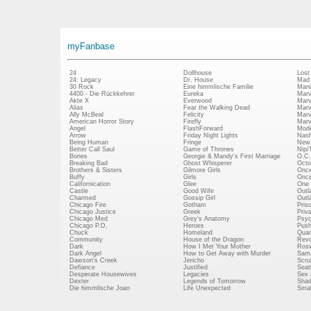
myFanbase
24
Dollhouse
Lost
24: Legacy
Dr. House
Mad
30 Rock
Eine himmlische Familie
Mani
4400 - Die Rückkehrer
Eureka
Marv
Akte X
Everwood
Marv
Alias
Fear the Walking Dead
Marv
Ally McBeal
Felicity
Marv
American Horror Story
Firefly
Marv
Angel
FlashForward
Mode
Arrow
Friday Night Lights
Nash
Being Human
Fringe
New 
Better Call Saul
Game of Thrones
Nip/
Bones
Georgie & Mandy's First Marriage
O.C.
Breaking Bad
Ghost Whisperer
Octo
Brothers & Sisters
Gilmore Girls
Once
Buffy
Girls
Once
Californication
Glee
One 
Castle
Good Wife
Outl
Charmed
Gossip Girl
Outl
Chicago Fire
Gotham
Pris
Chicago Justice
Greek
Priv
Chicago Med
Grey's Anatomy
Psy
Chicago P.D.
Heroes
Push
Chuck
Homeland
Quan
Community
House of the Dragon
Revo
Dark
How I Met Your Mother
Rosw
Dark Angel
How to Get Away with Murder
Sam
Dawson's Creek
Jericho
Scru
Defiance
Justified
Seatt
Desperate Housewives
Legacies
Sex 
Dexter
Legends of Tomorrow
Shad
Die himmlische Joan
Life Unexpected
Small