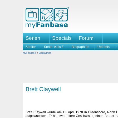
Serien
Specials
Forum
Spoiler
Serien A bis Z
Biographien
Upfronts
myFanbase
»
Biographien
Brett Claywell
Brett Claywell wurde am 11. April 1978 in Greensboro, North C
aufgewachsen. Er hat zwei ältere Geschwister, einen Bruder 