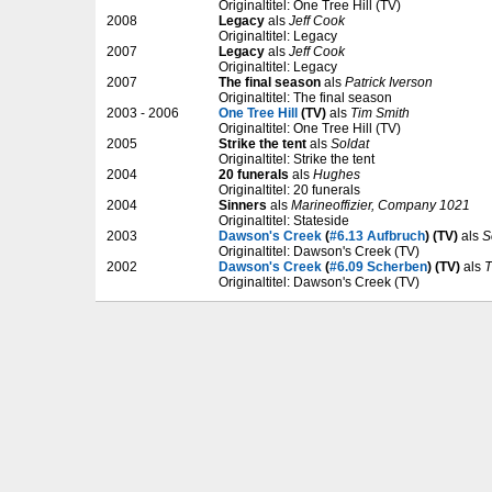
Originaltitel: One Tree Hill (TV)
2008
Legacy
als
Jeff Cook
Originaltitel: Legacy
2007
Legacy
als
Jeff Cook
Originaltitel: Legacy
2007
The final season
als
Patrick Iverson
Originaltitel: The final season
2003 - 2006
One Tree Hill
(TV)
als
Tim Smith
Originaltitel: One Tree Hill (TV)
2005
Strike the tent
als
Soldat
Originaltitel: Strike the tent
2004
20 funerals
als
Hughes
Originaltitel: 20 funerals
2004
Sinners
als
Marineoffizier, Company 1021
Originaltitel: Stateside
2003
Dawson's Creek
(
#6.13 Aufbruch
) (TV)
als
S
Originaltitel: Dawson's Creek (TV)
2002
Dawson's Creek
(
#6.09 Scherben
) (TV)
als
T
Originaltitel: Dawson's Creek (TV)