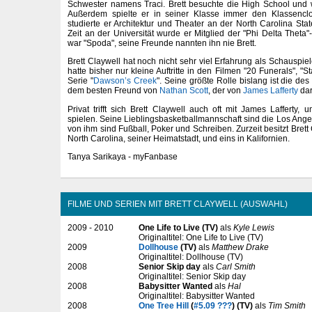
Schwester namens Traci. Brett besuchte die High School und 
Außerdem spielte er in seiner Klasse immer den Klassenc
studierte er Architektur und Theater an der North Carolina Sta
Zeit an der Universität wurde er Mitglied der "Phi Delta Theta
war "Spoda", seine Freunde nannten ihn nie Brett.
Brett Claywell hat noch nicht sehr viel Erfahrung als Schauspi
hatte bisher nur kleine Auftritte in den Filmen "20 Funerals", "S
Serie "
Dawson’s Creek
". Seine größte Rolle bislang ist die des
dem besten Freund von
Nathan Scott
, der von
James Lafferty
dar
Privat trifft sich Brett Claywell auch oft mit James Lafferty
spielen. Seine Lieblingsbasketballmannschaft sind die Los Ange
von ihm sind Fußball, Poker und Schreiben. Zurzeit besitzt Brett
North Carolina, seiner Heimatstadt, und eins in Kalifornien.
Tanya Sarikaya - myFanbase
FILME UND SERIEN MIT BRETT CLAYWELL (AUSWAHL)
2009 - 2010
One Life to Live (TV)
als
Kyle Lewis
Originaltitel: One Life to Live (TV)
2009
Dollhouse
(TV)
als
Matthew Drake
Originaltitel: Dollhouse (TV)
2008
Senior Skip day
als
Carl Smith
Originaltitel: Senior Skip day
2008
Babysitter Wanted
als
Hal
Originaltitel: Babysitter Wanted
2008
One Tree Hill
(
#5.09 ???
) (TV)
als
Tim Smith