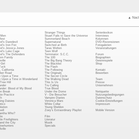
▲ Nac
Stranger Things
Serienlexikon
 Men
Stuart Fails to Save the Universe
Interviews
fest
Summerland Beach
Kolumnen
el's Daredevil
Supernatural
DVD-Rezensionen
el's Iron Fist
Switched at Birth
Fotogalerien
el's Jessica Jones
Taras Welten
Veranstaltungen
el's Luke Cage
Teen Wolf
el's The Defenders
Terminator: S.C.C.
Forum
rn Family
The 100
Biographien
ville
The Big Bang Theory
Gewinnspiele
Girl
The Blacklist
Shop
Tuck
The Flash
, California
The Following
Kontakt
ber Road
The Originals
Bewerben
 Upon a Time
The Secret Circle
 Upon a Time in Wonderland
The Walking Dead
Team
Tree Hill
This Is Us
Presse
ander
Tru Calling
Unternehmen
ander: Blood of My Blood
True Blood
on Break
Under the Dome
Netiquette
ate Practice
V - Die Besucher
Nutzungsbedingungen
ch
Vampire Diaries
Datenschutz
ing Daisies
Veronica Mars
Cookie-Einstellungen
tico
White Collar
Impressum
lution
Young Sheldon
ell
Zoey's Extraordinary Playlist
Mobile Version
antha Who?
bs
Film
le Firefighters
Literatur
and the City
Musik
owhunters
Specials
ville