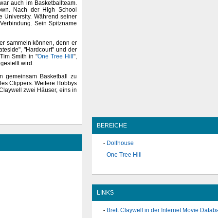
war auch im Basketballteam.
lown. Nach der High School
te University. Während seiner
"-Verbindung. Sein Spitzname
eler sammeln können, denn er
tateside", "Hardcourt" und der
 Tim Smith in "
One Tree Hill
",
gestellt wird.
, um gemeinsam Basketball zu
les Clippers. Weitere Hobbys
 Claywell zwei Häuser, eins in
BEREICHE
Dollhouse
One Tree Hill
LINKS
Brett Claywell in der Internet Movie Datab