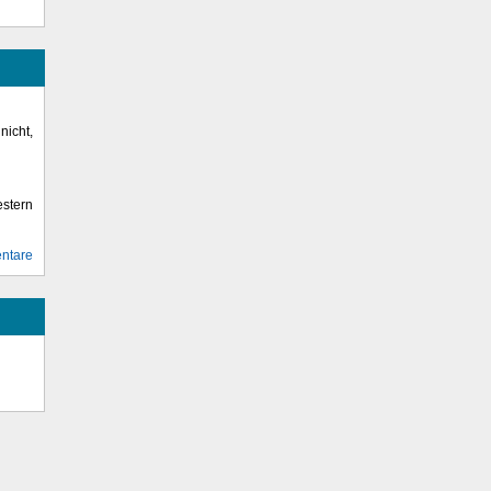
icht,
stern
ntare