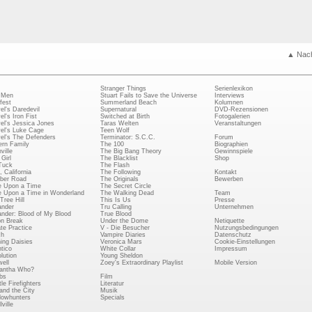
▲ Nac
Stranger Things
Serienlexikon
 Men
Stuart Fails to Save the Universe
Interviews
fest
Summerland Beach
Kolumnen
el's Daredevil
Supernatural
DVD-Rezensionen
el's Iron Fist
Switched at Birth
Fotogalerien
el's Jessica Jones
Taras Welten
Veranstaltungen
el's Luke Cage
Teen Wolf
el's The Defenders
Terminator: S.C.C.
Forum
rn Family
The 100
Biographien
ville
The Big Bang Theory
Gewinnspiele
Girl
The Blacklist
Shop
Tuck
The Flash
, California
The Following
Kontakt
ber Road
The Originals
Bewerben
 Upon a Time
The Secret Circle
 Upon a Time in Wonderland
The Walking Dead
Team
Tree Hill
This Is Us
Presse
ander
Tru Calling
Unternehmen
ander: Blood of My Blood
True Blood
on Break
Under the Dome
Netiquette
ate Practice
V - Die Besucher
Nutzungsbedingungen
ch
Vampire Diaries
Datenschutz
ing Daisies
Veronica Mars
Cookie-Einstellungen
tico
White Collar
Impressum
lution
Young Sheldon
ell
Zoey's Extraordinary Playlist
Mobile Version
antha Who?
bs
Film
le Firefighters
Literatur
and the City
Musik
owhunters
Specials
ville