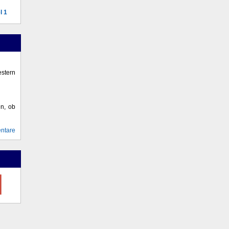
l 1
stern
en, ob
ntare