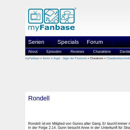
Serien
Specials
Forum
About
Episoden
Reviews
Charaktere
Darste
myFanbase
»
Serien
»
Angel - Jäger der Finsternis
» Charaktere »
Charakterbeschrei
Rondell
Rondell ist ein Mitglied von Gunns alter Gang. Er taucht immer 
in der Folge 2.14. Gunn besucht Anne in der Unterkunft für Str