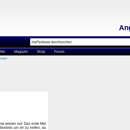
An
ller
Magazin
Shop
Forum
bungen
mal wieder auf. Das erste Mal
aßenkids um ihr zu helfen, da