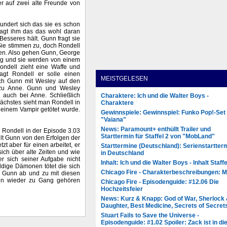
 er auf zwei alte Freunde von
ndert sich das sie es schon
sagt ihm das das wohl daran
s Besseres hält. Gunn fragt sie
Sie stimmen zu, doch Rondell
deren. Also gehen Gunn, George
ang und sie werden von einem
ondell zieht eine Waffe und
agt Rondell er solle einen
MEISTGELESEN
ch Gunn mit Wesley auf den
 zu Anne. Gunn und Wesley
 auch bei Anne. Schließlich
Charaktere: Ich und die Walter Boys -
nächstes sieht man Rondell in
Charaktere
 einem Vampir getötet wurde.
Gewinnspiele: Gewinnspiel: Funko Pop!-Set
"Vaiana"
News: Paramount+ enthüllt Trailer und
 Rondell in der Episode 3.03
Starttermin für Staffel 2 von "MobLand"
lt Gunn von den Erfolgen der
t aber für einen arbeitet, er
Starttermine (Deutschland): Serienstartter
sich über alte Zeiten und wie
in Deutschland
er sich seiner Aufgabe nicht
Inhalt: Ich und die Walter Boys - Inhalt Staffe
ldige Dämonen tötet die sich
Chicago Fire - Charakterbeschreibungen: 
s Gunn ab und zu mit diesen
unn wieder zu Gang gehören
Chicago Fire - Episodenguide: #12.06 Die
Hochzeitsfeier
News: Kurz & Knapp: God of War, Sherlock
Daughter, Best Medicine, Secrets of Secret
Stuart Fails to Save the Universe -
Episodenguide: #1.02 Spoiler: Zack ist in di