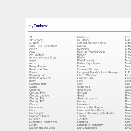
myFanbase
24
Dollhouse
Lost
24: Legacy
Dr. House
Mad
30 Rock
Eine himmlische Familie
Mani
4400 - Die Rückkehrer
Eureka
Marv
Akte X
Everwood
Marv
Alias
Fear the Walking Dead
Marv
Ally McBeal
Felicity
Marv
American Horror Story
Firefly
Marv
Angel
FlashForward
Mode
Arrow
Friday Night Lights
Nash
Being Human
Fringe
New 
Better Call Saul
Game of Thrones
Nip/
Bones
Georgie & Mandy's First Marriage
O.C.
Breaking Bad
Ghost Whisperer
Octo
Brothers & Sisters
Gilmore Girls
Once
Buffy
Girls
Once
Californication
Glee
One 
Castle
Good Wife
Outl
Charmed
Gossip Girl
Outl
Chicago Fire
Gotham
Pris
Chicago Justice
Greek
Priv
Chicago Med
Grey's Anatomy
Psy
Chicago P.D.
Heroes
Push
Chuck
Homeland
Quan
Community
House of the Dragon
Revo
Dark
How I Met Your Mother
Rosw
Dark Angel
How to Get Away with Murder
Sam
Dawson's Creek
Jericho
Scru
Defiance
Justified
Seatt
Desperate Housewives
Legacies
Sex 
Dexter
Legends of Tomorrow
Shad
Die himmlische Joan
Life Unexpected
Small