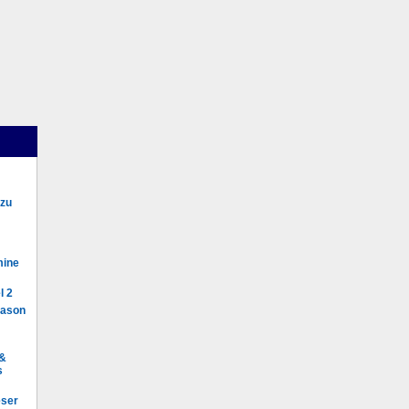
 zu
mine
l 2
Mason
 &
s
eser