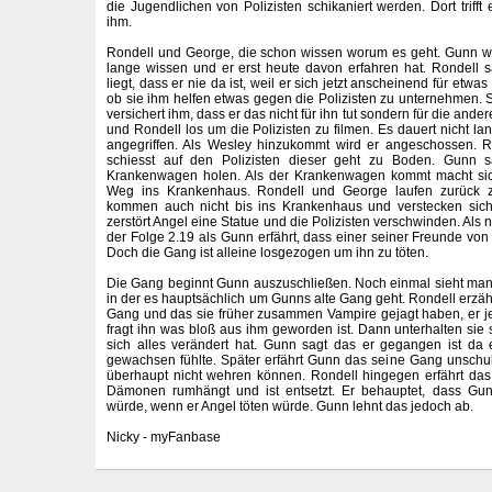
die Jugendlichen von Polizisten schikaniert werden. Dort trifft
ihm.
Rondell und George, die schon wissen worum es geht. Gunn wu
lange wissen und er erst heute davon erfahren hat. Rondell 
liegt, dass er nie da ist, weil er sich jetzt anscheinend für etwa
ob sie ihm helfen etwas gegen die Polizisten zu unternehmen. 
versichert ihm, dass er das nicht für ihn tut sondern für die an
und Rondell los um die Polizisten zu filmen. Es dauert nicht l
angegriffen. Als Wesley hinzukommt wird er angeschossen. R
schiesst auf den Polizisten dieser geht zu Boden. Gunn s
Krankenwagen holen. Als der Krankenwagen kommt macht si
Weg ins Krankenhaus. Rondell und George laufen zurück
kommen auch nicht bis ins Krankenhaus und verstecken sich
zerstört Angel eine Statue und die Polizisten verschwinden. Als 
der Folge 2.19 als Gunn erfährt, dass einer seiner Freunde von
Doch die Gang ist alleine losgezogen um ihn zu töten.
Die Gang beginnt Gunn auszuschließen. Noch einmal sieht man
in der es hauptsächlich um Gunns alte Gang geht. Rondell erzäh
Gang und das sie früher zusammen Vampire gejagt haben, er jetz
fragt ihn was bloß aus ihm geworden ist. Dann unterhalten sie 
sich alles verändert hat. Gunn sagt das er gegangen ist da 
gewachsen fühlte. Später erfährt Gunn das seine Gang unschu
überhaupt nicht wehren können. Rondell hingegen erfährt da
Dämonen rumhängt und ist entsetzt. Er behauptet, dass G
würde, wenn er Angel töten würde. Gunn lehnt das jedoch ab.
Nicky - myFanbase