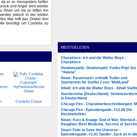
eln da er so niemandem helfen
zurück und Angel wird wieder
u ihnen um sie zu bitten ihn
werden jedoch in der letzten
tes Mal hilft das Orakel ihm
olle benötigt um Cordelia zu
MEISTGELESEN
Charaktere: Ich und die Walter Boys -
Charaktere
Gewinnspiele: Gewinnspiel: Funko Pop!-Set
"Vaiana"
News: Paramount+ enthüllt Trailer und
Starttermin für Staffel 2 von "MobLand"
Inhalt: Ich und die Walter Boys - Inhalt Staffe
Starttermine (Deutschland): Serienstartter
in Deutschland
n
Cordelia Chase
Chicago Fire - Charakterbeschreibungen: 
Chicago Fire - Episodenguide: #12.06 Die
Hochzeitsfeier
News: Kurz & Knapp: God of War, Sherlock
Daughter, Best Medicine, Secrets of Secret
Stuart Fails to Save the Universe -
Episodenguide: #1.02 Spoiler: Zack ist in di