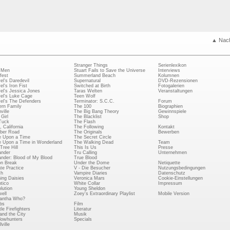
▲ Nac
Stranger Things
Serienlexikon
 Men
Stuart Fails to Save the Universe
Interviews
fest
Summerland Beach
Kolumnen
el's Daredevil
Supernatural
DVD-Rezensionen
el's Iron Fist
Switched at Birth
Fotogalerien
el's Jessica Jones
Taras Welten
Veranstaltungen
el's Luke Cage
Teen Wolf
el's The Defenders
Terminator: S.C.C.
Forum
rn Family
The 100
Biographien
ville
The Big Bang Theory
Gewinnspiele
Girl
The Blacklist
Shop
Tuck
The Flash
, California
The Following
Kontakt
ber Road
The Originals
Bewerben
 Upon a Time
The Secret Circle
 Upon a Time in Wonderland
The Walking Dead
Team
Tree Hill
This Is Us
Presse
ander
Tru Calling
Unternehmen
ander: Blood of My Blood
True Blood
on Break
Under the Dome
Netiquette
ate Practice
V - Die Besucher
Nutzungsbedingungen
ch
Vampire Diaries
Datenschutz
ing Daisies
Veronica Mars
Cookie-Einstellungen
tico
White Collar
Impressum
lution
Young Sheldon
ell
Zoey's Extraordinary Playlist
Mobile Version
antha Who?
bs
Film
le Firefighters
Literatur
and the City
Musik
owhunters
Specials
ville