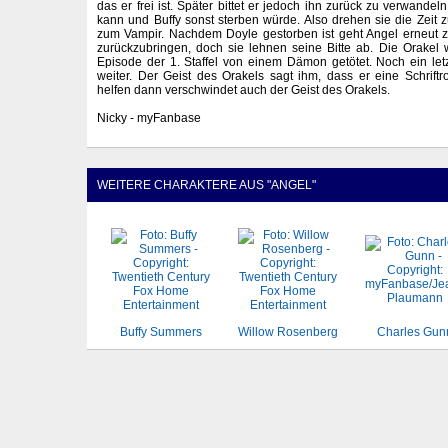
das er frei ist. Später bittet er jedoch ihn zurück zu verwand
kann und Buffy sonst sterben würde. Also drehen sie die Zeit 
zum Vampir. Nachdem Doyle gestorben ist geht Angel erneut z
zurückzubringen, doch sie lehnen seine Bitte ab. Die Orakel 
Episode der 1. Staffel von einem Dämon getötet. Noch ein letz
weiter. Der Geist des Orakels sagt ihm, dass er eine Schriftr
helfen dann verschwindet auch der Geist des Orakels.
Nicky - myFanbase
WEITERE CHARAKTERE AUS "ANGEL"
Buffy Summers
Willow Rosenberg
Charles Gun