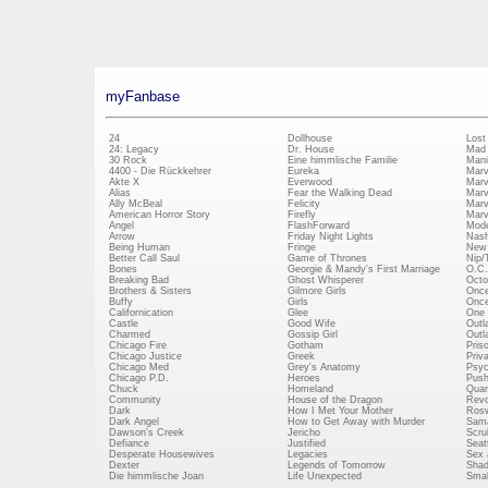
myFanbase
24
Dollhouse
Lost
24: Legacy
Dr. House
Mad
30 Rock
Eine himmlische Familie
Mani
4400 - Die Rückkehrer
Eureka
Marv
Akte X
Everwood
Marv
Alias
Fear the Walking Dead
Marv
Ally McBeal
Felicity
Marv
American Horror Story
Firefly
Marv
Angel
FlashForward
Mode
Arrow
Friday Night Lights
Nash
Being Human
Fringe
New 
Better Call Saul
Game of Thrones
Nip/
Bones
Georgie & Mandy's First Marriage
O.C.
Breaking Bad
Ghost Whisperer
Octo
Brothers & Sisters
Gilmore Girls
Once
Buffy
Girls
Once
Californication
Glee
One 
Castle
Good Wife
Outl
Charmed
Gossip Girl
Outl
Chicago Fire
Gotham
Pris
Chicago Justice
Greek
Priv
Chicago Med
Grey's Anatomy
Psy
Chicago P.D.
Heroes
Push
Chuck
Homeland
Quan
Community
House of the Dragon
Revo
Dark
How I Met Your Mother
Rosw
Dark Angel
How to Get Away with Murder
Sam
Dawson's Creek
Jericho
Scru
Defiance
Justified
Seatt
Desperate Housewives
Legacies
Sex 
Dexter
Legends of Tomorrow
Shad
Die himmlische Joan
Life Unexpected
Small