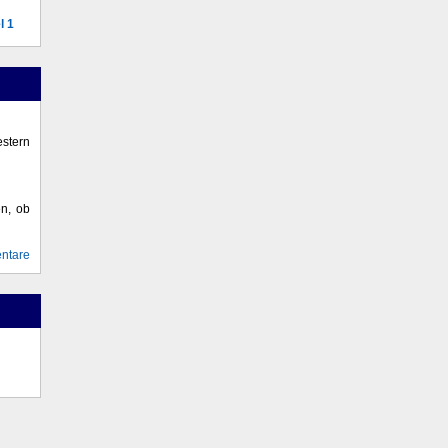
l 1
stern
en, ob
ntare