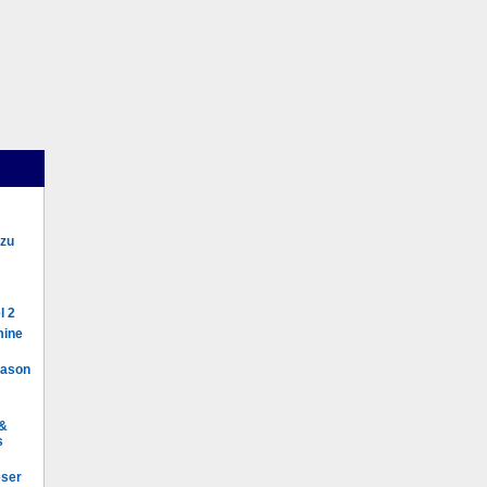
 zu
l 2
mine
Mason
 &
s
eser