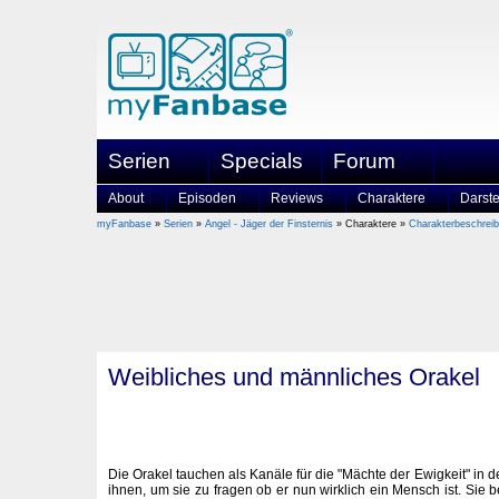
Serien
Specials
Forum
About
Episoden
Reviews
Charaktere
Darste
myFanbase
»
Serien
»
Angel - Jäger der Finsternis
» Charaktere »
Charakterbeschrei
Weibliches und männliches Orakel
Die Orakel tauchen als Kanäle für die "Mächte der Ewigkeit" in der
ihnen, um sie zu fragen ob er nun wirklich ein Mensch ist. Sie