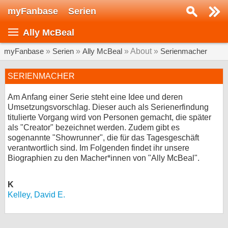
myFanbase
Serien
Serie suchen...
Ally McBeal
Home
SERIEN
myFanbase
»
Serien
»
Ally McBeal
» About »
Serienmacher
Serien
SERIENMACHER
Kolumnen
Am Anfang einer Serie steht eine Idee und deren
Umsetzungsvorschlag. Dieser auch als Serienerfindung
Interviews
titulierte Vorgang wird von Personen gemacht, die später
als "Creator" bezeichnet werden. Zudem gibt es
Veranstaltungen
sogenannte "Showrunner", die für das Tagesgeschäft
verantwortlich sind. Im Folgenden findet ihr unsere
KULTUR
Biographien zu den Macher*innen von "Ally McBeal".
Specials
SERVICE
K
Kelley, David E.
Gewinnspiele
Forum