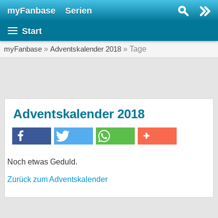
myFanbase
Serien
Serie suchen...
Start
Home
SERIEN
myFanbase
»
Adventskalender 2018
» Tage
Serien
Kolumnen
Interviews
Adventskalender 2018
Veranstaltungen
KULTUR
Specials
Noch etwas Geduld.
SERVICE
Zurück zum Adventskalender
Gewinnspiele
Forum