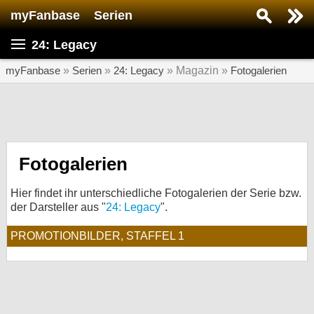
myFanbase
Serien
Serie suchen...
24: Legacy
Home
SERIEN
myFanbase
»
Serien
»
24: Legacy
» Magazin »
Fotogalerien
Serien
Kolumnen
Interviews
Fotogalerien
Veranstaltungen
Hier findet ihr unterschiedliche Fotogalerien der Serie bzw.
KULTUR
der Darsteller aus "
24: Legacy
".
Specials
PROMOTIONBILDER, STAFFEL 1
SERVICE
Gewinnspiele
Forum