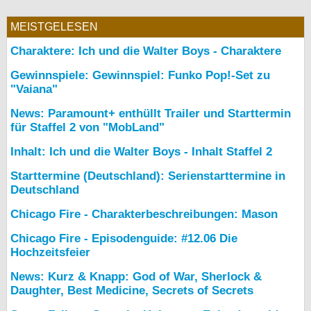
bei X
MEISTGELESEN
bei Facebook
Charaktere: Ich und die Walter Boys - Charaktere
Gewinnspiele: Gewinnspiel: Funko Pop!-Set zu
"Vaiana"
Kontakt
News: Paramount+ enthüllt Trailer und Starttermin
Nutzungsbedingungen
für Staffel 2 von "MobLand"
Inhalt: Ich und die Walter Boys - Inhalt Staffel 2
Datenschutz
Starttermine (Deutschland): Serienstarttermine in
Cookie-Einstellungen
Deutschland
Chicago Fire - Charakterbeschreibungen: Mason
Impressum
Chicago Fire - Episodenguide: #12.06 Die
Desktop-Ansicht
Hochzeitsfeier
myFanbase
News: Kurz & Knapp: God of War, Sherlock &
Daughter, Best Medicine, Secrets of Secrets