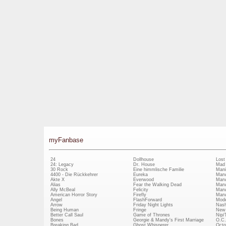
myFanbase
24
Dollhouse
Lost
24: Legacy
Dr. House
Mad
30 Rock
Eine himmlische Familie
Mani
4400 - Die Rückkehrer
Eureka
Marv
Akte X
Everwood
Marv
Alias
Fear the Walking Dead
Marv
Ally McBeal
Felicity
Marv
American Horror Story
Firefly
Marv
Angel
FlashForward
Mode
Arrow
Friday Night Lights
Nash
Being Human
Fringe
New 
Better Call Saul
Game of Thrones
Nip/
Bones
Georgie & Mandy's First Marriage
O.C.
Breaking Bad
Ghost Whisperer
Octo