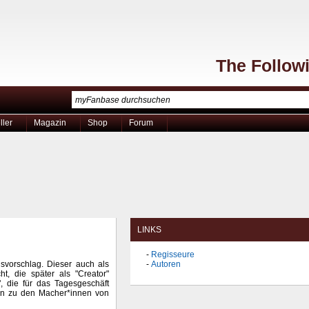
The Follow
ller
Magazin
Shop
Forum
LINKS
Regisseure
svorschlag. Dieser auch als
Autoren
t, die später als "Creator"
 die für das Tagesgeschäft
hien zu den Macher*innen von