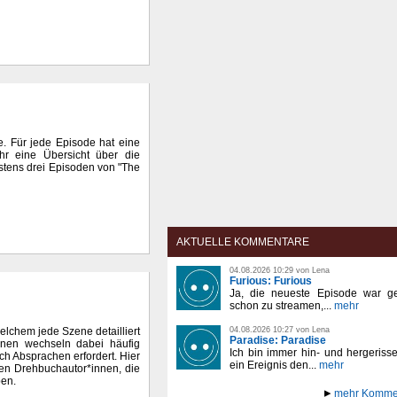
. Für jede Episode hat eine
ihr eine Übersicht über die
stens drei Episoden von "The
AKTUELLE KOMMENTARE
04.08.2026 10:29 von Lena
Furious: Furious
Ja, die neueste Episode war ge
schon zu streamen,...
mehr
elchem jede Szene detailliert
04.08.2026 10:27 von Lena
Paradise: Paradise
innen wechseln dabei häufig
Ich bin immer hin- und hergeriss
auch Absprachen erfordert. Hier
ein Ereignis den...
mehr
den Drehbuchautor*innen, die
ben.
mehr Komme