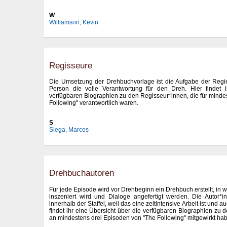
W
Williamson, Kevin
Regisseure
Die Umsetzung der Drehbuchvorlage ist die Aufgabe der Regie
Person die volle Verantwortung für den Dreh. Hier findet 
verfügbaren Biographien zu den Regisseur*innen, die für minde
Following" verantwortlich waren.
S
Siega, Marcos
Drehbuchautoren
Für jede Episode wird vor Drehbeginn ein Drehbuch erstellt, in w
inszeniert wird und Dialoge angefertigt werden. Die Autor*
innerhalb der Staffel, weil das eine zeitintensive Arbeit ist und 
findet ihr eine Übersicht über die verfügbaren Biographien zu 
an mindestens drei Episoden von "The Following" mitgewirkt ha