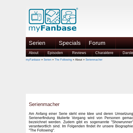
Serien
Specials
Forum
About
Episoden
Reviews
Charaktere
Darste
myFanbase
»
Serien
»
The Following
» About »
Serienmacher
Serienmacher
Am Anfang einer Serie steht eine Idee und deren Umsetzung
Serienerfindung titulierte Vorgang wird von Personen gemach
bezeichnet werden. Zudem gibt es sogenannte "Showrunner",
verantwortlich sind. Im Folgenden findet ihr unsere Biograp
"The Following".