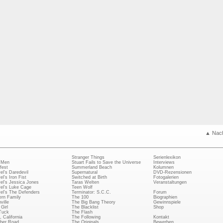
▲ Nac
Stranger Things
Serienlexikon
 Men
Stuart Fails to Save the Universe
Interviews
fest
Summerland Beach
Kolumnen
el's Daredevil
Supernatural
DVD-Rezensionen
el's Iron Fist
Switched at Birth
Fotogalerien
el's Jessica Jones
Taras Welten
Veranstaltungen
el's Luke Cage
Teen Wolf
el's The Defenders
Terminator: S.C.C.
Forum
rn Family
The 100
Biographien
ville
The Big Bang Theory
Gewinnspiele
Girl
The Blacklist
Shop
Tuck
The Flash
, California
The Following
Kontakt
ber Road
The Originals
Bewerben