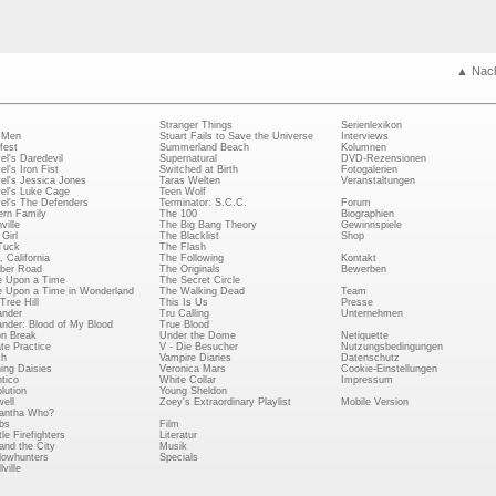
▲ Nac
Stranger Things
Serienlexikon
 Men
Stuart Fails to Save the Universe
Interviews
fest
Summerland Beach
Kolumnen
el's Daredevil
Supernatural
DVD-Rezensionen
el's Iron Fist
Switched at Birth
Fotogalerien
el's Jessica Jones
Taras Welten
Veranstaltungen
el's Luke Cage
Teen Wolf
el's The Defenders
Terminator: S.C.C.
Forum
rn Family
The 100
Biographien
ville
The Big Bang Theory
Gewinnspiele
Girl
The Blacklist
Shop
Tuck
The Flash
, California
The Following
Kontakt
ber Road
The Originals
Bewerben
 Upon a Time
The Secret Circle
 Upon a Time in Wonderland
The Walking Dead
Team
Tree Hill
This Is Us
Presse
ander
Tru Calling
Unternehmen
ander: Blood of My Blood
True Blood
on Break
Under the Dome
Netiquette
ate Practice
V - Die Besucher
Nutzungsbedingungen
ch
Vampire Diaries
Datenschutz
ing Daisies
Veronica Mars
Cookie-Einstellungen
tico
White Collar
Impressum
lution
Young Sheldon
ell
Zoey's Extraordinary Playlist
Mobile Version
antha Who?
bs
Film
le Firefighters
Literatur
and the City
Musik
owhunters
Specials
ville