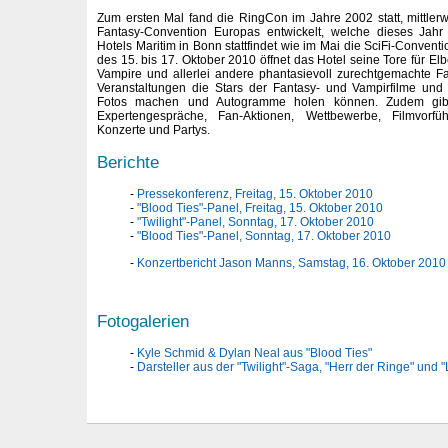
Zum ersten Mal fand die RingCon im Jahre 2002 statt, mittlerwe
Fantasy-Convention Europas entwickelt, welche dieses Ja
Hotels Maritim in Bonn stattfindet wie im Mai die SciFi-Conv
des 15. bis 17. Oktober 2010 öffnet das Hotel seine Tore für Elb
Vampire und allerlei andere phantasievoll zurechtgemachte Fa
Veranstaltungen die Stars der Fantasy- und Vampirfilme und 
Fotos machen und Autogramme holen können. Zudem gibt
Expertengespräche, Fan-Aktionen, Wettbewerbe, Filmvorfü
Konzerte und Partys.
Berichte
Pressekonferenz, Freitag, 15. Oktober 2010
"Blood Ties"-Panel, Freitag, 15. Oktober 2010
"Twilight"-Panel, Sonntag, 17. Oktober 2010
"Blood Ties"-Panel, Sonntag, 17. Oktober 2010
Konzertbericht Jason Manns, Samstag, 16. Oktober 2010
Fotogalerien
Kyle Schmid & Dylan Neal aus "Blood Ties"
Darsteller aus der "Twilight"-Saga, "Herr der Ringe" und 