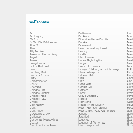
myFanbase
24
Dollhouse
Lost
24: Legacy
Dr. House
Mad
30 Rock
Eine himmlische Familie
Mani
4400 - Die Rückkehrer
Eureka
Marv
Akte X
Everwood
Marv
Alias
Fear the Walking Dead
Marv
Ally McBeal
Felicity
Marv
American Horror Story
Firefly
Marv
Angel
FlashForward
Mode
Arrow
Friday Night Lights
Nash
Being Human
Fringe
New 
Better Call Saul
Game of Thrones
Nip/
Bones
Georgie & Mandy's First Marriage
O.C.
Breaking Bad
Ghost Whisperer
Octo
Brothers & Sisters
Gilmore Girls
Once
Buffy
Girls
Once
Californication
Glee
One 
Castle
Good Wife
Outl
Charmed
Gossip Girl
Outl
Chicago Fire
Gotham
Pris
Chicago Justice
Greek
Priv
Chicago Med
Grey's Anatomy
Psy
Chicago P.D.
Heroes
Push
Chuck
Homeland
Quan
Community
House of the Dragon
Revo
Dark
How I Met Your Mother
Rosw
Dark Angel
How to Get Away with Murder
Sam
Dawson's Creek
Jericho
Scru
Defiance
Justified
Seatt
Desperate Housewives
Legacies
Sex 
Dexter
Legends of Tomorrow
Shad
Die himmlische Joan
Life Unexpected
Small