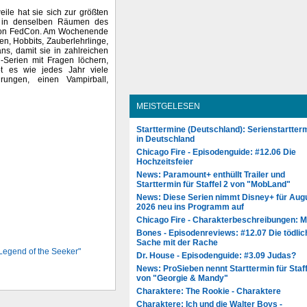
ile hat sie sich zur größten
hr in denselben Räumen des
ention FedCon. Am Wochenende
en, Hobbits, Zauberlehrlinge,
ns, damit sie in zahlreichen
-Serien mit Fragen löchern,
 es wie jedes Jahr viele
hrungen, einen Vampirball,
MEISTGELESEN
Starttermine (Deutschland): Serienstartter
in Deutschland
Chicago Fire - Episodenguide: #12.06 Die
Hochzeitsfeier
News: Paramount+ enthüllt Trailer und
Starttermin für Staffel 2 von "MobLand"
News: Diese Serien nimmt Disney+ für Aug
2026 neu ins Programm auf
Chicago Fire - Charakterbeschreibungen: 
Bones - Episodenreviews: #12.07 Die tödlic
Sache mit der Rache
"Legend of the Seeker"
Dr. House - Episodenguide: #3.09 Judas?
News: ProSieben nennt Starttermin für Staff
von "Georgie & Mandy"
Charaktere: The Rookie - Charaktere
Charaktere: Ich und die Walter Boys -