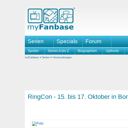
Serien
Specials
Forum
Spoiler
Serien A bis Z
Biographien
Upfronts
myFanbase
»
Serien
»
Veranstaltungen
RingCon - 15. bis 17. Oktober in Bo