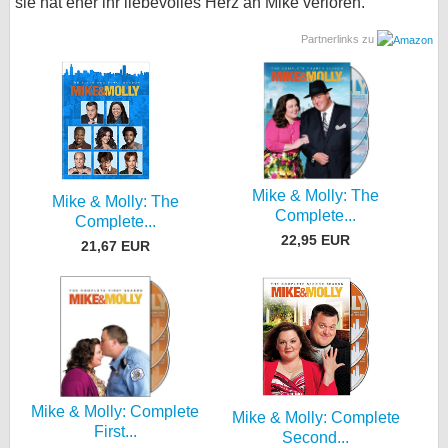
sie hat eher ihr liebevolles Herz an Mike verloren.
bei X
Partnerlinks zu
bei Facebook
Kontakt
Nutzungsbedingungen
Mike & Molly: The
Mike & Molly: The
Complete...
Datenschutz
Complete...
22,95 EUR
21,67 EUR
Cookie-Einstellungen
Impressum
Desktop-Ansicht
myFanbase
Mike & Molly: Complete
Mike & Molly: Complete
First...
Second...