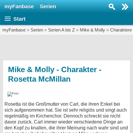
myFanbase
Serien
Serie suchen...
Start
Home
SERIEN
myFanbase
»
Serien
»
Serien A bis Z
»
Mike & Molly
»
Charaktere
Serien
Kolumnen
Interviews
Mike & Molly - Charakter -
Rosetta McMillan
Veranstaltungen
KULTUR
Specials
Rosetta ist die Großmutter von Carl, die ihren Enkel bei
SERVICE
sich aufgenommen hat. Sie ist sehr religiös und singt auch
Gewinnspiele
regelmäßig im Kirchenchor. Dennoch schreckt sie nicht
davor zurück, Carl immer wieder verschiedene Dinge an
den Kopf zu knallen, die ihrer Meinung nach wahr sind und
Forum