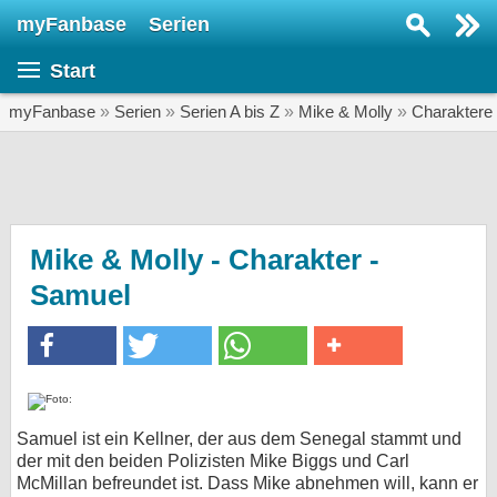
myFanbase
Serien
Serie suchen...
Start
Home
SERIEN
myFanbase
»
Serien
»
Serien A bis Z
»
Mike & Molly
»
Charaktere
Serien
Kolumnen
Interviews
Mike & Molly - Charakter -
Samuel
Veranstaltungen
KULTUR
Specials
SERVICE
Gewinnspiele
Samuel ist ein Kellner, der aus dem Senegal stammt und
der mit den beiden Polizisten Mike Biggs und Carl
Forum
McMillan befreundet ist. Dass Mike abnehmen will, kann er