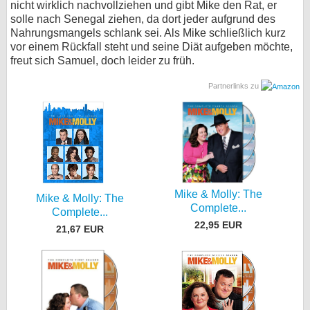
nicht wirklich nachvollziehen und gibt Mike den Rat, er
solle nach Senegal ziehen, da dort jeder aufgrund des
bei X
Nahrungsmangels schlank sei. Als Mike schließlich kurz
vor einem Rückfall steht und seine Diät aufgeben möchte,
bei Facebook
freut sich Samuel, doch leider zu früh.
Partnerlinks zu
Kontakt
Nutzungsbedingungen
Datenschutz
Cookie-Einstellungen
Mike & Molly: The
Mike & Molly: The
Complete...
Complete...
Impressum
22,95 EUR
21,67 EUR
Desktop-Ansicht
myFanbase