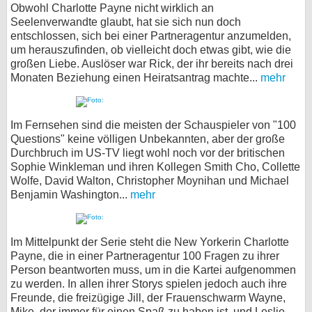
Obwohl Charlotte Payne nicht wirklich an
Seelenverwandte glaubt, hat sie sich nun doch
entschlossen, sich bei einer Partneragentur anzumelden,
um herauszufinden, ob vielleicht doch etwas gibt, wie die
großen Liebe. Auslöser war Rick, der ihr bereits nach drei
Monaten Beziehung einen Heiratsantrag machte...
mehr
Im Fernsehen sind die meisten der Schauspieler von "100
Questions" keine völligen Unbekannten, aber der große
Durchbruch im US-TV liegt wohl noch vor der britischen
Sophie Winkleman und ihren Kollegen Smith Cho, Collette
Wolfe, David Walton, Christopher Moynihan und Michael
Benjamin Washington...
mehr
Im Mittelpunkt der Serie steht die New Yorkerin Charlotte
Payne, die in einer Partneragentur 100 Fragen zu ihrer
Person beantworten muss, um in die Kartei aufgenommen
zu werden. In allen ihrer Storys spielen jedoch auch ihre
Freunde, die freizügige Jill, der Frauenschwarm Wayne,
Mike, der immer für einen Spaß zu haben ist, und Leslie...