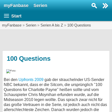
myFanbase
Serien
Serie suchen...
Start
Home
SERIEN
myFanbase
»
Serien
»
Serien A bis Z
»
100 Questions
Serien
Kolumnen
Interviews
100 Questions
Veranstaltungen
KULTUR
Bei den
Upfronts 2009
gab der strauchelnder US-Sender
Specials
NBC bekannt, dass er die Sitcom, die ursprünglich "100
Questions for Charlotte Payne" heißen sollte und vom
SERVICE
Schauspieler Chris Moynihan erfunden wurde, auf die
Gewinnspiele
Midseason 2010 legen wollte. Das sprach zwar nicht für
das große Vertrauen in die Serie, ist jedoch auch nicht das
Forum
allerschlechteste Zeichen. Danach wurden jedoch die