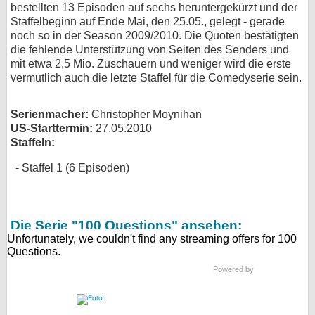
bestellten 13 Episoden auf sechs heruntergekürzt und der
bei X
Staffelbeginn auf Ende Mai, den 25.05., gelegt - gerade
noch so in der Season 2009/2010. Die Quoten bestätigten
die fehlende Unterstützung von Seiten des Senders und
bei Facebook
mit etwa 2,5 Mio. Zuschauern und weniger wird die erste
vermutlich auch die letzte Staffel für die Comedyserie sein.
Kontakt
Serienmacher:
Christopher Moynihan
Nutzungsbedingungen
US-Starttermin:
27.05.2010
Staffeln:
Datenschutz
Staffel 1 (6 Episoden)
Cookie-Einstellungen
Impressum
Die Serie "100 Questions" ansehen:
Desktop-Ansicht
myFanbase
Powered by