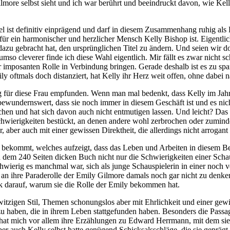
ilmore selbst sieht und ich war berührt und beeindruckt davon, wie Ke
el ist definitiv einprägend und darf in diesem Zusammenhang ruhig als
ür ein harmonischer und herzlicher Mensch Kelly Bishop ist. Eigentlich s
dazu gebracht hat, den ursprünglichen Titel zu ändern. Und seien wir d
 umso cleverer finde ich diese Wahl eigentlich. Mir fällt es zwar nicht
r imposanten Rolle in Verbindung bringen. Gerade deshalb ist es zu sp
 oftmals doch distanziert, hat Kelly ihr Herz weit offen, ohne dabei 
für diese Frau empfunden. Wenn man mal bedenkt, dass Kelly im Jahr 
 bewundernswert, dass sie noch immer in diesem Geschäft ist und es nic
hen und hat sich davon auch nicht entmutigen lassen. Und leicht? Das w
hwierigkeiten bestückt, an denen andere wohl zerbrochen oder zuminde
r, aber auch mit einer gewissen Direktheit, die allerdings nicht arrogan
t bekommt, welches aufzeigt, dass das Leben und Arbeiten in diesem Be
n dem 240 Seiten dicken Buch nicht nur die Schwierigkeiten einer Sch
ie schwierig es manchmal war, sich als junge Schauspielerin in einer n
 an ihre Paraderolle der Emily Gilmore damals noch gar nicht zu denke
 darauf, warum sie die Rolle der Emily bekommen hat.
itzigen Stil, Themen schonungslos aber mit Ehrlichkeit und einer ge
zu haben, die in ihrem Leben stattgefunden haben. Besonders die Pass
 hat mich vor allem ihre Erzählungen zu Edward Herrmann, mit dem sie n
er auch Kelly selbst hatte genügend Schicksalsschläge, die sie geprägt