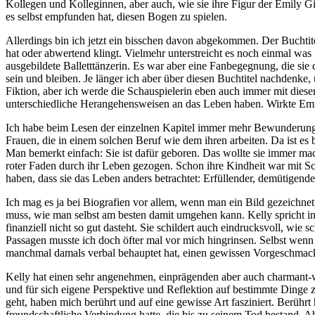
Kollegen und Kolleginnen, aber auch, wie sie ihre Figur der Emily G
es selbst empfunden hat, diesen Bogen zu spielen.
Allerdings bin ich jetzt ein bisschen davon abgekommen. Der Buchtit
hat oder abwertend klingt. Vielmehr unterstreicht es noch einmal was f
ausgebildete Balletttänzerin. Es war aber eine Fanbegegnung, die sie 
sein und bleiben. Je länger ich aber über diesen Buchtitel nachdenke,
Fiktion, aber ich werde die Schauspielerin eben auch immer mit diese
unterschiedliche Herangehensweisen an das Leben haben. Wirkte Emily
Ich habe beim Lesen der einzelnen Kapitel immer mehr Bewunderung 
Frauen, die in einem solchen Beruf wie dem ihren arbeiten. Da ist es
Man bemerkt einfach: Sie ist dafür geboren. Das wollte sie immer mac
roter Faden durch ihr Leben gezogen. Schon ihre Kindheit war mit Sc
haben, dass sie das Leben anders betrachtet: Erfüllender, demütigende
Ich mag es ja bei Biografien vor allem, wenn man ein Bild gezeichne
muss, wie man selbst am besten damit umgehen kann. Kelly spricht i
finanziell nicht so gut dasteht. Sie schildert auch eindrucksvoll, w
Passagen musste ich doch öfter mal vor mich hingrinsen. Selbst wenn
manchmal damals verbal behauptet hat, einen gewissen Vorgeschmack
Kelly hat einen sehr angenehmen, einprägenden aber auch charmant-w
und für sich eigene Perspektive und Reflektion auf bestimmte Dinge 
geht, haben mich berührt und auf eine gewisse Art fasziniert. Berührt
freundschaftliche Verbindung hatte, die bis zu seinem Tod bestand. Ab