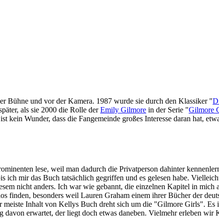
uf der Bühne und vor der Kamera. 1987 wurde sie durch den Klassiker "
D
päter, als sie 2000 die Rolle der
Emily Gilmore
in der Serie "
Gilmore G
t kein Wunder, dass die Fangemeinde großes Interesse daran hat, etwas
rominenten lese, weil man dadurch die Privatperson dahinter kennenlern
is ich mir das Buch tatsächlich gegriffen und es gelesen habe. Vielleic
 diesem nicht anders. Ich war wie gebannt, die einzelnen Kapitel in m
los finden, besonders weil Lauren Graham einem ihrer Bücher der deuts
iste Inhalt von Kellys Buch dreht sich um die "Gilmore Girls". Es ist
davon erwartet, der liegt doch etwas daneben. Vielmehr erleben wir Kel