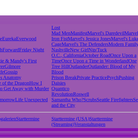
Lost
Mad Men
Manifest
Marvel's Daredevil
Marvel
ie
Eureka
Everwood
Iron Fist
Marvel's Jessica Jones
Marvel's Luk
Cage
Marvel's The Defenders
Modern Famil
shForward
Friday Night
Nashville
New Girl
Nip/Tuck
O.C., California
October Road
Once Upon a
ie & Mandy's First
Time
Once Upon a Time in Wonderland
One
rer
Gilmore
Tree Hill
Outlander
Outlander: Blood of My
fe
Gossip
Blood
's Anatomy
Prison Break
Private Practice
Psych
Pushing
 of the Dragon
How I
Daisies
o Get Away with Murder
Quantico
Revolution
Roswell
omorrow
Life Unexpected
Samantha Who?
Scrubs
Seattle Firefighters
Se
and the City
galerien
Starttermine
Starttermine (USA)
Starttermine
(Streaming)
Veranstaltungen