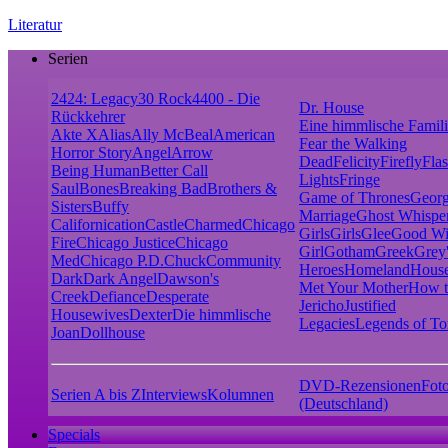
Literatur
Serien
24
24: Legacy
30 Rock
4400 - Die
Dr. House
Rückkehrer
Eine himmlische Famil
Akte X
Alias
Ally McBeal
American
Fear the Walking
Horror Story
Angel
Arrow
Dead
Felicity
Firefly
Fla
Being Human
Better Call
Lights
Fringe
Saul
Bones
Breaking Bad
Brothers &
Game of Thrones
Georg
Sisters
Buffy
Marriage
Ghost Whispe
Californication
Castle
Charmed
Chicago
Girls
Girls
Glee
Good Wi
Fire
Chicago Justice
Chicago
Girl
Gotham
Greek
Grey
Med
Chicago P.D.
Chuck
Community
Heroes
Homeland
House
Dark
Dark Angel
Dawson's
Met Your Mother
How t
Creek
Defiance
Desperate
Jericho
Justified
Housewives
Dexter
Die himmlische
Legacies
Legends of T
Joan
Dollhouse
DVD-Rezensionen
Foto
Serien A bis Z
Interviews
Kolumnen
(Deutschland)
Specials