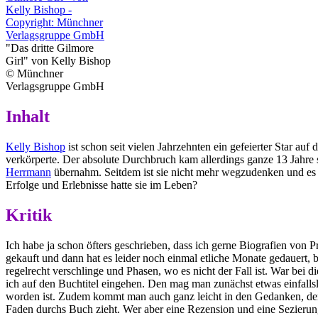
"Das dritte Gilmore
Girl" von Kelly Bishop
© Münchner
Verlagsgruppe GmbH
Inhalt
Kelly Bishop
ist schon seit vielen Jahrzehnten ein gefeierter Star a
verkörperte. Der absolute Durchbruch kam allerdings ganze 13 Jahre s
Herrmann
übernahm. Seitdem ist sie nicht mehr wegzudenken und es is
Erfolge und Erlebnisse hatte sie im Leben?
Kritik
Ich habe ja schon öfters geschrieben, dass ich gerne Biografien von P
gekauft und dann hat es leider noch einmal etliche Monate gedauert, b
regelrecht verschlinge und Phasen, wo es nicht der Fall ist. War bei
ich auf den Buchtitel eingehen. Den mag man zunächst etwas einfalls
worden ist. Zudem kommt man auch ganz leicht in den Gedanken, der me
Faden durchs Buch zieht. Wer aber eine Rezension und eine Sezierung 