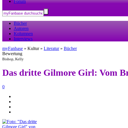
Forum
Bücher
Autoren
Kolumnen
Interviews
myFanbase
» Kultur »
Literatur
»
Bücher
Bewertung
Bishop, Kelly
Das dritte Gilmore Girl: Vom 
0