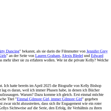
irty Dancing
" bekannt, als sie darin die Filmmutter von
Jennifer Grey
irls
" an der Seite von
Lauren Graham
,
Alexis Bledel
und
Edward
 mehr über sie zu erfahren wollen. Wie ist die private Kelly? Welche
t. Ich hatte bereits im April 2025 die Biografie von Kelly Bishop
ht lag es daran, weil ich immer Phasen habe, in denen ich Bücher
ich aufzusaugen. Warum? Dazu komme ich gleich. Erst einmal möchte
che Titel "
Einmal Gilmore Girl, immer Gilmore Girl
" gegeben
 zwar nicht abzustreiten, dass sich ihr Engagement wie ein roter
lys Sichtweise auf die Serie, den Erfolg, ihr Verhältnis zu ihren