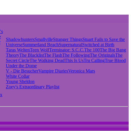
's
e
Shadowhunters
Smallville
Stranger Things
Stuart Fails to Save the
y
Universe
Summerland Beach
Supernatural
Switched at Birth
Taras Welten
Teen Wolf
Terminator: S.C.C.
The 100
The Big Bang
Theory
The Blacklist
The Flash
The Following
The Originals
The
Secret Circle
The Walking Dead
This Is Us
Tru Calling
True Blood
Under the Dome
V - Die Besucher
Vampire Diaries
Veronica Mars
White Collar
Young Sheldon
Zoey's Extraordinary Playlist
x