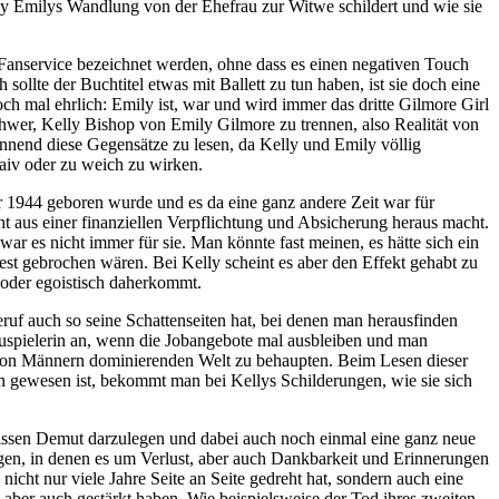
lly Emilys Wandlung von der Ehefrau zur Witwe schildert und wie sie
 Fanservice bezeichnet werden, ohne dass es einen negativen Touch
ollte der Buchtitel etwas mit Ballett zu tun haben, ist sie doch eine
och mal ehrlich: Emily ist, war und wird immer das dritte Gilmore Girl
 schwer, Kelly Bishop von Emily Gilmore zu trennen, also Realität von
annend diese Gegensätze zu lesen, da Kelly und Emily völlig
naiv oder zu weich zu wirken.
1944 geboren wurde und es da eine ganz andere Zeit war für
ht aus einer finanziellen Verpflichtung und Absicherung heraus macht.
ar es nicht immer für sie. Man könnte fast meinen, es hätte sich ein
st gebrochen wären. Bei Kelly scheint es aber den Effekt gehabt zu
t oder egoistisch daherkommt.
ruf auch so seine Schattenseiten hat, bei denen man herausfinden
auspielerin an, wenn die Jobangebote mal ausbleiben und man
och von Männern dominierenden Welt zu behaupten. Beim Lesen dieser
n gewesen ist, bekommt man bei Kellys Schilderungen, wie sie sich
wissen Demut darzulegen und dabei auch noch einmal eine ganz neue
agen, in denen es um Verlust, aber auch Dankbarkeit und Erinnerungen
icht nur viele Jahre Seite an Seite gedreht hat, sondern auch eine
, aber auch gestärkt haben. Wie beispielsweise der Tod ihres zweiten