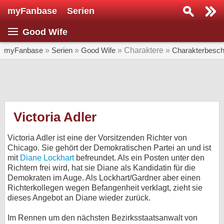
myFanbase
Serien
Serie suchen...
Good Wife
Home
SERIEN
myFanbase
»
Serien
»
Good Wife
» Charaktere »
Charakterbesch
Serien
Kolumnen
Interviews
Victoria Adler
Veranstaltungen
Victoria Adler ist eine der Vorsitzenden Richter von
KULTUR
Chicago. Sie gehört der Demokratischen Partei an und ist
mit
Diane Lockhart
befreundet. Als ein Posten unter den
Specials
Richtern frei wird, hat sie Diane als Kandidatin für die
Demokraten im Auge. Als Lockhart/Gardner aber einen
SERVICE
Richterkollegen wegen Befangenheit verklagt, zieht sie
Gewinnspiele
dieses Angebot an Diane wieder zurück.
Forum
Im Rennen um den nächsten Bezirksstaatsanwalt von