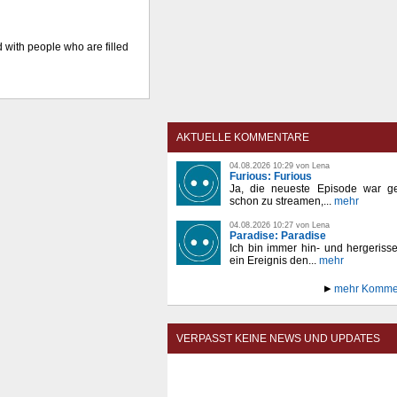
ed with people who are filled
AKTUELLE KOMMENTARE
04.08.2026 10:29 von Lena
Furious: Furious
Ja, die neueste Episode war ge
schon zu streamen,...
mehr
04.08.2026 10:27 von Lena
Paradise: Paradise
Ich bin immer hin- und hergeriss
ein Ereignis den...
mehr
mehr Komme
VERPASST KEINE NEWS UND UPDATES