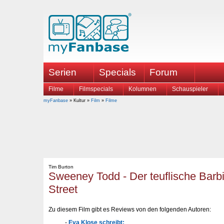
Serien
Specials
Forum
Filme
Filmspecials
Kolumnen
Schauspieler
myFanbase
» Kultur »
Film
»
Filme
Tim Burton
Sweeney Todd - Der teuflische Barbi
Street
Zu diesem Film gibt es Reviews von den folgenden Autoren:
Eva Klose schreibt: