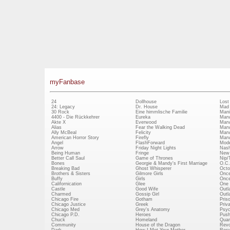
myFanbase
24
Dollhouse
Lost
24: Legacy
Dr. House
Mad
30 Rock
Eine himmlische Familie
Mani
4400 - Die Rückkehrer
Eureka
Marv
Akte X
Everwood
Marv
Alias
Fear the Walking Dead
Marv
Ally McBeal
Felicity
Marv
American Horror Story
Firefly
Marv
Angel
FlashForward
Mode
Arrow
Friday Night Lights
Nash
Being Human
Fringe
New 
Better Call Saul
Game of Thrones
Nip/
Bones
Georgie & Mandy's First Marriage
O.C.
Breaking Bad
Ghost Whisperer
Octo
Brothers & Sisters
Gilmore Girls
Once
Buffy
Girls
Once
Californication
Glee
One 
Castle
Good Wife
Outl
Charmed
Gossip Girl
Outl
Chicago Fire
Gotham
Pris
Chicago Justice
Greek
Priv
Chicago Med
Grey's Anatomy
Psy
Chicago P.D.
Heroes
Push
Chuck
Homeland
Quan
Community
House of the Dragon
Revo
Dark
How I Met Your Mother
Rosw