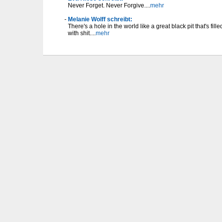
Never Forget. Never Forgive....
mehr
Melanie Wolff schreibt:
There's a hole in the world like a great black pit that's fill
with shit....
mehr