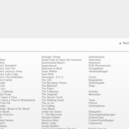
▲ Nac
Stranger Things
Serienlexikon
 Men
Stuart Fails to Save the Universe
Interviews
fest
Summerland Beach
Kolumnen
el's Daredevil
Supernatural
DVD-Rezensionen
el's Iron Fist
Switched at Birth
Fotogalerien
el's Jessica Jones
Taras Welten
Veranstaltungen
el's Luke Cage
Teen Wolf
el's The Defenders
Terminator: S.C.C.
Forum
rn Family
The 100
Biographien
ville
The Big Bang Theory
Gewinnspiele
Girl
The Blacklist
Shop
Tuck
The Flash
, California
The Following
Kontakt
ber Road
The Originals
Bewerben
 Upon a Time
The Secret Circle
 Upon a Time in Wonderland
The Walking Dead
Team
Tree Hill
This Is Us
Presse
ander
Tru Calling
Unternehmen
ander: Blood of My Blood
True Blood
on Break
Under the Dome
Netiquette
ate Practice
V - Die Besucher
Nutzungsbedingungen
ch
Vampire Diaries
Datenschutz
ing Daisies
Veronica Mars
Cookie-Einstellungen
tico
White Collar
Impressum
lution
Young Sheldon
ell
Zoey's Extraordinary Playlist
Mobile Version