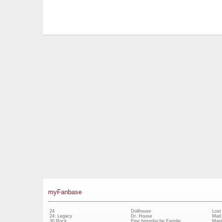
myFanbase
24
Dollhouse
Lost
24: Legacy
Dr. House
Mad
30 Rock
Eine himmlische Familie
Mani