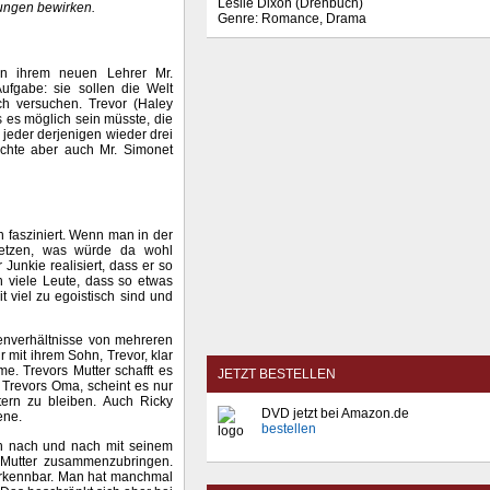
Leslie Dixon (Drehbuch)
rungen bewirken.
Genre: Romance, Drama
n ihrem neuen Lehrer Mr.
Aufgabe: sie sollen die Welt
ch versuchen. Trevor (Haley
ss es möglich sein müsste, die
jeder derjenigen wieder drei
öchte aber auch Mr. Simonet
 fasziniert. Wenn man in der
usetzen, was würde da wohl
Junkie realisiert, dass er so
h viele Leute, dass so etwas
t viel zu egoistisch sind und
ienverhältnisse von mehreren
r mit ihrem Sohn, Trevor, klar
e. Trevors Mutter schafft es
JETZT BESTELLEN
Trevors Oma, scheint es nur
tern zu bleiben. Auch Ricky
DVD jetzt bei Amazon.de
ene.
bestellen
ich nach und nach mit seinem
e Mutter zusammenzubringen.
rkennbar. Man hat manchmal