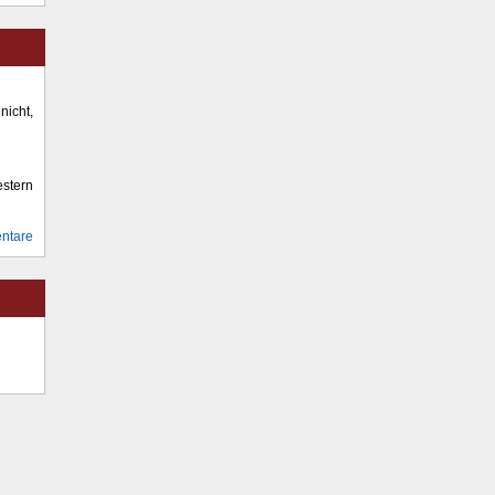
icht,
stern
ntare