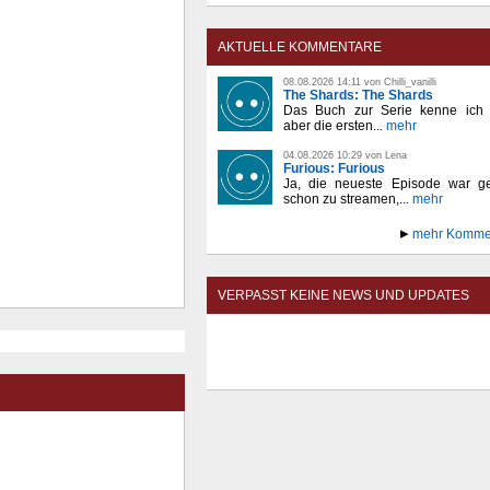
AKTUELLE KOMMENTARE
08.08.2026 14:11 von Chilli_vanilli
The Shards: The Shards
Das Buch zur Serie kenne ich n
aber die ersten...
mehr
04.08.2026 10:29 von Lena
Furious: Furious
Ja, die neueste Episode war ge
schon zu streamen,...
mehr
mehr Komme
VERPASST KEINE NEWS UND UPDATES