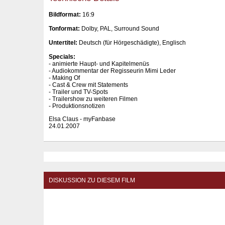
Bildformat:
16:9
Tonformat:
Dolby, PAL, Surround Sound
Untertitel:
Deutsch (für Hörgeschädigte), Englisch
Specials:
- animierte Haupt- und Kapitelmenüs
- Audiokommentar der Regisseurin Mimi Leder
- Making Of
- Cast & Crew mit Statements
- Trailer und TV-Spots
- Trailershow zu weiteren Filmen
- Produktionsnotizen
Elsa Claus - myFanbase
24.01.2007
DISKUSSION ZU DIESEM FILM