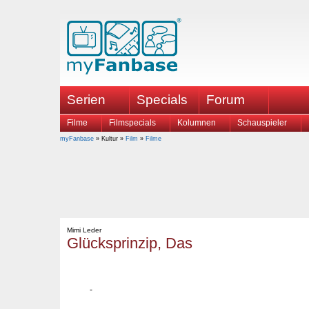
Serien
Specials
Forum
Filme
Filmspecials
Kolumnen
Schauspieler
myFanbase
» Kultur »
Film
»
Filme
Mimi Leder
Glücksprinzip, Das