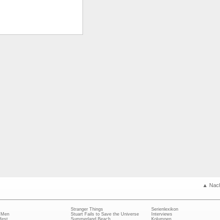
▲ Nac
Stranger Things
Serienlexikon
 Men
Stuart Fails to Save the Universe
Interviews
fest
Summerland Beach
Kolumnen