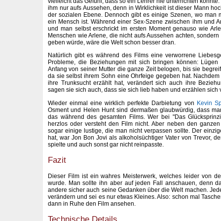
vielleicht das Gefühl, dass so ein Lehrer nie unterrichten könnte
ihm nur aufs Aussehen, denn in Wirklichkeit ist dieser Mann hoc
der sozialen Ebene. Dennoch gibt es einige Szenen, wo man m
ein Mensch ist. Während einer Sex-Szene zwischen ihm und Ar
und man selbst erschrickt im ersten Moment genauso wie Arl
Menschen wie Arlene, die nicht aufs Aussehen achten, sondern wi
geben würde, wäre die Welt schon besser dran.
Natürlich gibt es während des Films eine verworrene Liebesg
Probleme, die Beziehungen mit sich bringen können: Lügen 
Anfang von seiner Mutter die ganze Zeit belogen, bis sie begreif
da sie selbst ihrem Sohn eine Ohrfeige gegeben hat. Nachdem 
ihre Trunksucht erzählt hat, verändert sich auch ihre Bezieh
sagen sie sich auch, dass sie sich lieb haben und erzählen sich v
Wieder einmal eine wirklich perfekte Darbietung von
Kevin S
Osment und Helen Hunt sind dermaßen glaubwürdig, dass man 
das während des gesamten Films. Wer bei "Das Glücksprinzip"
herzlos oder versteht den Film nicht. Aber neben den ganzen
sogar einige lustige, die man nicht verpassen sollte. Der einzi
hat, war Jon Bon Jovi als alkoholsüchtiger Vater von Trevor, d
spielte und auch sonst gar nicht reinpasste.
Fazit
Dieser Film ist ein wahres Meisterwerk, welches leider von de
wurde. Man sollte ihn aber auf jeden Fall anschauen, denn d
andere sicher auch seine Gedanken über die Welt machen. Jede
verändern und sei es nur etwas Kleines. Also: schon mal Tasche
dann in Ruhe den Film ansehen.
Technische Details