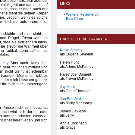
. Das beschränkt sich aber bei
LINKS
hintelligent und das auch auf
erkt, dass er eben auch nur
lene sieht sie seinen Körper
Weitere Reviews von
ene. Jedoch, wenn es solche
Elsa Claus
rklich nur aufs Innere, öfter
eschichte und man sieht die
und Prügel. Trevor wird am
DARSTELLER/CHARAKTERE
t, dass sie sich ändern muss,
sie Trevor die Wahrheit über
Kevin Spacey
ung radikal, denn auf einmal
als Eugene Simonet
ieles.
Helen Hunt
pacey
! Aber auch Haley Joel
als Arlene McKinney
sehr mit ihnen mitfühlt und
 nicht weint, ist scheinbar
Haley Joel Osment
 traurigen Momenten gibt es
als Trevor McKinney
ge, der mich bisschen genervt
er für mich nicht überzeugend
Jay Mohr
als Chris Chandler
Jon Bon Jovi
als Ricky McKinney
r Presse nicht sehr beachtet
James Caviezel
anach wird sich der ein oder
als Jerry
r kann es schaffen, etwas zu
ntücher bereit legen und sich
Angie Dickinson
als Grace