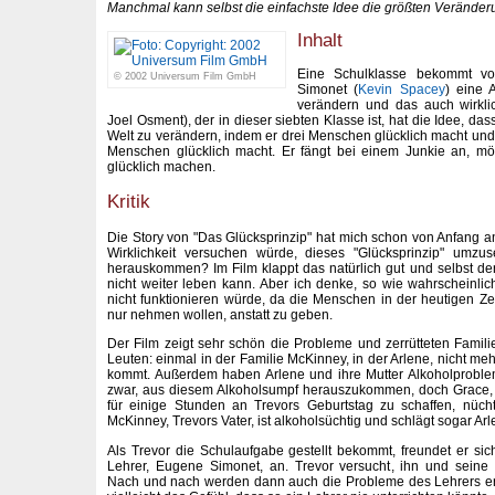
Manchmal kann selbst die einfachste Idee die größten Verände
Inhalt
Eine Schulklasse bekommt vo
© 2002 Universum Film GmbH
Simonet (
Kevin Spacey
) eine 
verändern und das auch wirkli
Joel Osment), der in dieser siebten Klasse ist, hat die Idee, da
Welt zu verändern, indem er drei Menschen glücklich macht und 
Menschen glücklich macht. Er fängt bei einem Junkie an, m
glücklich machen.
Kritik
Die Story von "Das Glücksprinzip" hat mich schon von Anfang an
Wirklichkeit versuchen würde, dieses "Glücksprinzip" umz
herauskommen? Im Film klappt das natürlich gut und selbst der 
nicht weiter leben kann. Aber ich denke, so wie wahrscheinlic
nicht funktionieren würde, da die Menschen in der heutigen Zei
nur nehmen wollen, anstatt zu geben.
Der Film zeigt sehr schön die Probleme und zerrütteten Famil
Leuten: einmal in der Familie McKinney, in der Arlene, nicht meh
kommt. Außerdem haben Arlene und ihre Mutter Alkoholproblem
zwar, aus diesem Alkoholsumpf herauszukommen, doch Grace, 
für einige Stunden an Trevors Geburtstag zu schaffen, nüch
McKinney, Trevors Vater, ist alkoholsüchtig und schlägt sogar Arl
Als Trevor die Schulaufgabe gestellt bekommt, freundet er s
Lehrer, Eugene Simonet, an. Trevor versucht, ihn und sein
Nach und nach werden dann auch die Probleme des Lehrers e