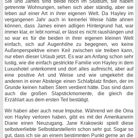
Sie und James sind beide noch im Studium, sie haben
getrennte Wohnungen, sehen sich aber ständig, aber sie
leben auf einer Art in ihrer eigenen Welt. Da Hayley im
vergangenen Jahr auch in keinerlei Weise hätte ahnen
können, dass James einen adligen Hintergrund hat, war
immer klar, er lebt normal, er lässt es nicht raushängen und
so war es für die beiden in ihrer eigenen kleinen Welt
einfach, sich auf Augenhöhe zu begegnen, wo keine
Außenperspektive einen Keil zwischen sie treiben kann,
nur eben dieser Urlaub jetzt. Es war am Anfang schon sehr
lustig, wie die einfach gestrickte Familie von Hayley in dem
Luxushotel unterkommt und dort alles aufmischt, aber auf
eine positive Art und Weise und wie umgekehrt die
anderen in einer Absteige einen Schlafplatz finden, der im
Grunde keinen halben Stern verdient hätte. Das sind dann
auch die großen Slapstickmomente, die gleich die
Erzählart aus dem ersten Teil bestätigt.
Wir haben aber auch neue Impulse. Während wir die Oma
von Hayley verloren haben, gibt es mit der Amerikanerin
Diane einen Neuzugang. Jane Krakowski spielt diese
selbstverliebte Selbstdarstellerin schon sehr gut. Sogar so
gut, dass ich sie an einem bestimmten Punkt gerne an die