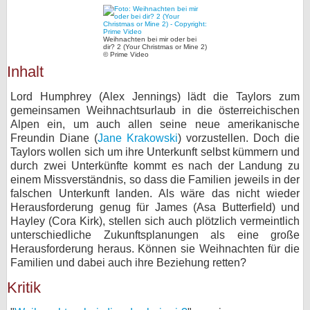
bei X
Weihnachten bei mir oder bei
dir? 2 (Your Christmas or Mine 2)
bei Facebook
© Prime Video
Inhalt
Kontakt
Lord Humphrey (Alex Jennings) lädt die Taylors zum
gemeinsamen Weihnachtsurlaub in die österreichischen
Nutzungsbedingungen
Alpen ein, um auch allen seine neue amerikanische
Freundin Diane (
Jane Krakowski
) vorzustellen. Doch die
Taylors wollen sich um ihre Unterkunft selbst kümmern und
Datenschutz
durch zwei Unterkünfte kommt es nach der Landung zu
einem Missverständnis, so dass die Familien jeweils in der
Cookie-Einstellungen
falschen Unterkunft landen. Als wäre das nicht wieder
Herausforderung genug für James (Asa Butterfield) und
Impressum
Hayley (Cora Kirk), stellen sich auch plötzlich vermeintlich
unterschiedliche Zukunftsplanungen als eine große
Desktop-Ansicht
Herausforderung heraus. Können sie Weihnachten für die
myFanbase
Familien und dabei auch ihre Beziehung retten?
Kritik