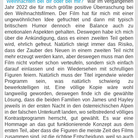
"
Weihnachten bei dir oder bei mir?
" war im vergangenen
Jahr 2022 die für mich größte positive Überraschung bei
den Weihnachtsfilmen. Der Film hat für mich mit einer
ungewöhnlichen Idee gefruchtet und dann mit typisch
britischem Humor dennoch eine Balance auch zu
emotionalen Aspekten gehalten. Deswegen habe ich mich
über die Ankündigung, dass es einen zweiten Teil geben
wird, ehrlich gefreut. Natürlich steigt immer das Risiko,
dass der Zauber des Neuen in einem zweiten Teil nicht
mehr erzeugt werden kann, aber deswegen muss man den
Film nicht vorher schon verteufeln, sondern sich einfach
darauf einlassen und ein Wiedersehen mit schrulligen
Figuren feiern. Natürlich muss der Titel irgendwie wieder
Programm sein, was natürlich schwierig zu
bewerkstelligen ist. Eine völlige Kopie wäre wohl
langweilig geworden, deswegen finde ich die gewählte
Lösung, dass die beiden Familien von James und Hayley
jeweils in der ersten Nacht in den österreichischen Alpen
in der falschen Unterkunft landen, wo selbstredend völliges
Kontrastprogramm herrscht, gut gewählt. Es war eine
Hommage an das gut funktionierende Konzept aus dem
ersten Teil, aber dass die Figuren die meiste Zeit des Films
zusammen sind, ist die richtige Entscheidung, weil so auch