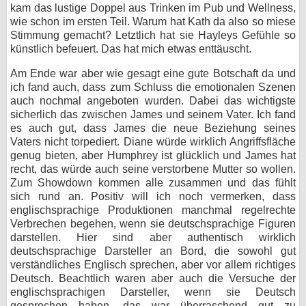
kam das lustige Doppel aus Trinken im Pub und Wellness,
wie schon im ersten Teil. Warum hat Kath da also so miese
Stimmung gemacht? Letztlich hat sie Hayleys Gefühle so
künstlich befeuert. Das hat mich etwas enttäuscht.
Am Ende war aber wie gesagt eine gute Botschaft da und
ich fand auch, dass zum Schluss die emotionalen Szenen
auch nochmal angeboten wurden. Dabei das wichtigste
sicherlich das zwischen James und seinem Vater. Ich fand
es auch gut, dass James die neue Beziehung seines
Vaters nicht torpediert. Diane würde wirklich Angriffsfläche
genug bieten, aber Humphrey ist glücklich und James hat
recht, das würde auch seine verstorbene Mutter so wollen.
Zum Showdown kommen alle zusammen und das fühlt
sich rund an. Positiv will ich noch vermerken, dass
englischsprachige Produktionen manchmal regelrechte
Verbrechen begehen, wenn sie deutschsprachige Figuren
darstellen. Hier sind aber authentisch wirklich
deutschsprachige Darsteller an Bord, die sowohl gut
verständliches Englisch sprechen, aber vor allem richtiges
Deutsch. Beachtlich waren aber auch die Versuche der
englischsprachigen Darsteller, wenn sie Deutsch
gesprochen haben, das war überraschend gut zu