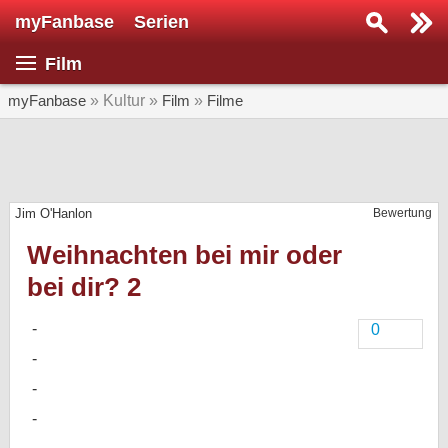
myFanbase
Serien
Serie suchen...
Film
Home
SERIEN
myFanbase
» Kultur »
Film
»
Filme
Serien
Kolumnen
Jim O'Hanlon
Bewertung
Interviews
Weihnachten bei mir oder
Veranstaltungen
bei dir? 2
KULTUR
Specials
0
SERVICE
Gewinnspiele
Forum