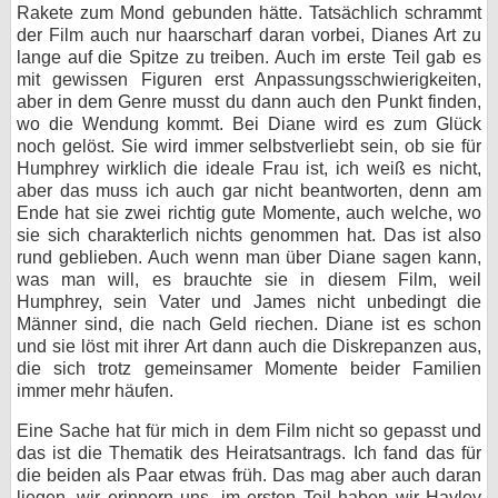
Rakete zum Mond gebunden hätte. Tatsächlich schrammt
der Film auch nur haarscharf daran vorbei, Dianes Art zu
lange auf die Spitze zu treiben. Auch im erste Teil gab es
mit gewissen Figuren erst Anpassungsschwierigkeiten,
aber in dem Genre musst du dann auch den Punkt finden,
wo die Wendung kommt. Bei Diane wird es zum Glück
noch gelöst. Sie wird immer selbstverliebt sein, ob sie für
Humphrey wirklich die ideale Frau ist, ich weiß es nicht,
aber das muss ich auch gar nicht beantworten, denn am
Ende hat sie zwei richtig gute Momente, auch welche, wo
sie sich charakterlich nichts genommen hat. Das ist also
rund geblieben. Auch wenn man über Diane sagen kann,
was man will, es brauchte sie in diesem Film, weil
Humphrey, sein Vater und James nicht unbedingt die
Männer sind, die nach Geld riechen. Diane ist es schon
und sie löst mit ihrer Art dann auch die Diskrepanzen aus,
die sich trotz gemeinsamer Momente beider Familien
immer mehr häufen.
Eine Sache hat für mich in dem Film nicht so gepasst und
das ist die Thematik des Heiratsantrags. Ich fand das für
die beiden als Paar etwas früh. Das mag aber auch daran
liegen, wir erinnern uns, im ersten Teil haben wir Hayley