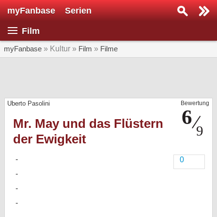
myFanbase
Serien
Serie suchen...
Film
Home
SERIEN
myFanbase
» Kultur »
Film
»
Filme
Serien
Kolumnen
Uberto Pasolini
Bewertung
Interviews
Mr. May und das Flüstern
Veranstaltungen
der Ewigkeit
KULTUR
Specials
0
SERVICE
Gewinnspiele
Forum