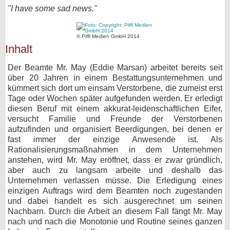
"I have some sad news."
bei X
bei Facebook
© Piffl Medien GmbH 2014
Inhalt
Der Beamte Mr. May (Eddie Marsan) arbeitet bereits seit
Kontakt
über 20 Jahren in einem Bestattungsunternehmen und
kümmert sich dort um einsam Verstorbene, die zumeist erst
Nutzungsbedingungen
Tage oder Wochen später aufgefunden werden. Er erledigt
diesen Beruf mit einem akkurat-leidenschaftlichen Eifer,
Datenschutz
versucht Familie und Freunde der Verstorbenen
aufzufinden und organisiert Beerdigungen, bei denen er
Cookie-Einstellungen
fast immer der einzige Anwesende ist. Als
Rationalisierungsmaßnahmen in dem Unternehmen
Impressum
anstehen, wird Mr. May eröffnet, dass er zwar gründlich,
aber auch zu langsam arbeite und deshalb das
Desktop-Ansicht
Unternehmen verlassen müsse. Die Erledigung eines
myFanbase
einzigen Auftrags wird dem Beamten noch zugestanden
und dabei handelt es sich ausgerechnet um seinen
Nachbarn. Durch die Arbeit an diesem Fall fängt Mr. May
nach und nach die Monotonie und Routine seines ganzen