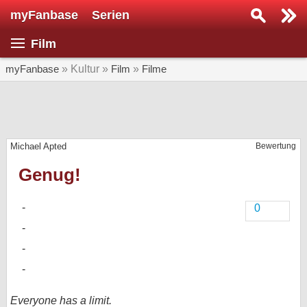
myFanbase
Serien
Serie suchen...
Film
Home
SERIEN
myFanbase
» Kultur »
Film
»
Filme
Serien
Kolumnen
Michael Apted
Bewertung
Interviews
Genug!
Veranstaltungen
KULTUR
0
Specials
SERVICE
Gewinnspiele
Forum
Everyone has a limit.