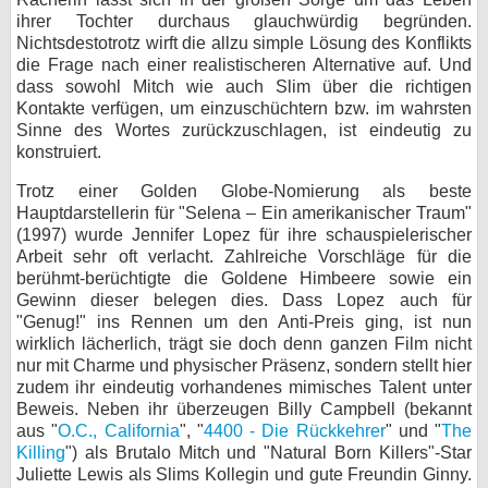
ihrer Tochter durchaus glauchwürdig begründen.
Nichtsdestotrotz wirft die allzu simple Lösung des Konflikts
die Frage nach einer realistischeren Alternative auf. Und
dass sowohl Mitch wie auch Slim über die richtigen
Kontakte verfügen, um einzuschüchtern bzw. im wahrsten
Sinne des Wortes zurückzuschlagen, ist eindeutig zu
konstruiert.
Trotz einer Golden Globe-Nomierung als beste
Hauptdarstellerin für "Selena – Ein amerikanischer Traum"
(1997) wurde Jennifer Lopez für ihre schauspielerischer
Arbeit sehr oft verlacht. Zahlreiche Vorschläge für die
berühmt-berüchtigte die Goldene Himbeere sowie ein
Gewinn dieser belegen dies. Dass Lopez auch für
"Genug!" ins Rennen um den Anti-Preis ging, ist nun
wirklich lächerlich, trägt sie doch denn ganzen Film nicht
nur mit Charme und physischer Präsenz, sondern stellt hier
zudem ihr eindeutig vorhandenes mimisches Talent unter
Beweis. Neben ihr überzeugen Billy Campbell (bekannt
aus "
O.C., California
", "
4400 - Die Rückkehrer
" und "
The
Killing
") als Brutalo Mitch und "Natural Born Killers"-Star
Juliette Lewis als Slims Kollegin und gute Freundin Ginny.