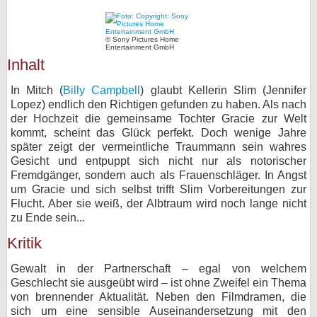
bei X
© Sony Pictures Home
Entertainment GmbH
bei Facebook
Inhalt
In Mitch (
Billy Campbell
) glaubt Kellerin Slim (Jennifer
Kontakt
Lopez) endlich den Richtigen gefunden zu haben. Als nach
der Hochzeit die gemeinsame Tochter Gracie zur Welt
Nutzungsbedingungen
kommt, scheint das Glück perfekt. Doch wenige Jahre
später zeigt der vermeintliche Traummann sein wahres
Datenschutz
Gesicht und entpuppt sich nicht nur als notorischer
Fremdgänger, sondern auch als Frauenschläger. In Angst
Cookie-Einstellungen
um Gracie und sich selbst trifft Slim Vorbereitungen zur
Flucht. Aber sie weiß, der Albtraum wird noch lange nicht
zu Ende sein...
Impressum
Kritik
Desktop-Ansicht
myFanbase
Gewalt in der Partnerschaft – egal von welchem
Geschlecht sie ausgeübt wird – ist ohne Zweifel ein Thema
von brennender Aktualität. Neben den Filmdramen, die
sich um eine sensible Auseinandersetzung mit den