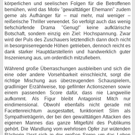
körperlichen und seelischen Folgen für die Betroffenen
bemühen, wird das Motiv "gewalttätiger Ehemann" zudem
gerne als Aufhänger für – mal mehr, mal weniger –
reißerische Thriller verwendet. So verfolgt auch das wenig
tiefschürfende Drama "Genug!" keine aufklärische
Botschaft, sondern einzig ein Ziel: Hochspannung. Zwar
wird der Puls des Zuschauers letztendlich dann doch nicht
in besorgniserregende Höhen getrieben, dennoch reicht es
dank starker Hauptdarstellerin und handwerklich guter
Inszenierung aus, um ordentlich mitzufiebern.
Während große Überraschungen ausbleiben und sich die
eine oder andere Vorsehbarkeit einschleicht, sorgt die
richtige Mischung aus überzeugenden Schauspielern,
gradliniger Erzählweise, top gefilmter Actionszenen sowie
einem passenden Score dafür, dass nie Langweilie
aufkommt. Als Figur bleibt Antagonist Mitch nur
eindimensional. Obwohl ebenfalls nicht gerade mit
Facettenreichtum ausgestattet, funktioniert Slim als
Sympathieträgerin, der bei den gewalttätigen Attacken des
eigenen Mannes das ganze Mitgefühl des Publikums
gehört. Die Wandlung vom wehrlosen Opfer zur wütenden
Rächerin lässt sich in der großen Sorge um das Leben