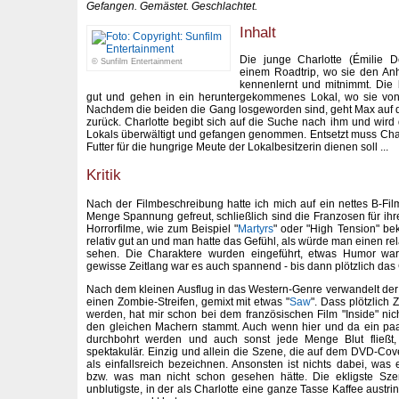
Gefangen. Gemästet. Geschlachtet.
Inhalt
Die junge Charlotte (Émilie D
© Sunfilm Entertainment
einem Roadtrip, wo sie den Anh
kennenlernt und mitnimmt. Die 
gut und gehen in ein heruntergekommenes Lokal, wo sie von
Nachdem die beiden die Gang losgeworden sind, geht Max auf die
zurück. Charlotte begibt sich auf die Suche nach ihm und wird 
Lokals überwältigt und gefangen genommen. Entsetzt muss Charlo
Futter für die hungrige Meute der Lokalbesitzerin dienen soll ...
Kritik
Nach der Filmbeschreibung hatte ich mich auf ein nettes B-Film
Menge Spannung gefreut, schließlich sind die Franzosen für ihr
Horrorfilme, wie zum Beispiel "
Martyrs
" oder "High Tension" be
relativ gut an und man hatte das Gefühl, als würde man einen r
sehen. Die Charaktere wurden eingeführt, etwas Humor wa
gewisse Zeitlang war es auch spannend - bis dann plötzlich da
Nach dem kleinen Ausflug in das Western-Genre verwandelt der F
einen Zombie-Streifen, gemixt mit etwas "
Saw
". Dass plötzlich 
werden, hat mir schon bei dem französischen Film "Inside" nich
den gleichen Machern stammt. Auch wenn hier und da ein paar
durchbohrt werden und auch sonst jede Menge Blut fließt, 
spektakulär. Einzig und allein die Szene, die auf dem DVD-Cove
als einfallsreich bezeichnen. Ansonsten ist nichts dabei, wa
bzw. was man nicht schon gesehen hätte. Die ekligste Szen
unblutigste, in der als Charlotte eine ganze Tasse Kaffee austrink