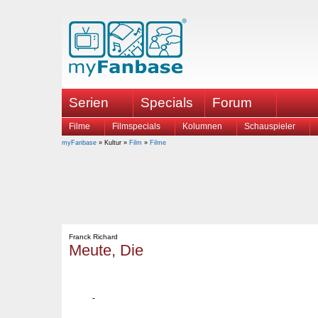
Serien
Specials
Forum
Filme
Filmspecials
Kolumnen
Schauspieler
myFanbase
» Kultur »
Film
»
Filme
Franck Richard
Meute, Die