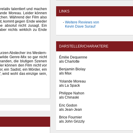
 relativ talentiert und machen
LINKS
lande Moreau. Leider können
chen. Während der Film also
sagt, kommt gegen Ende wieder
Weitere Reviews von
 absolut nicht zusagt. Ein
Kevin Dave Surauf
aber nichts wirklich zu Ende
DARSTELLER/CHARAKTERE
urzen Abstecher ins Western-
wilde Genre-Mix so gar nicht
Émilie Dequenne
handen, die blutigen Szenen
als Charlotte
ller können den Film nicht vor
Benjamin Biolay
, ein Sadist, ein Mörder, ein
als Max
, wird wohl das einzige sein,
Yolande Moreau
als La Spack
Philippe Nahon
als Chinaski
Eric Godon
als Jean-Jean
Brice Fournier
als John Grizzly