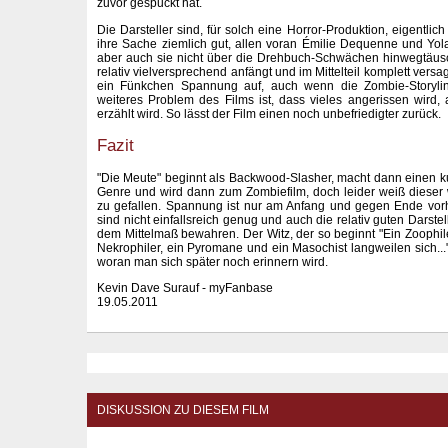
zuvor gespuckt hat.
Die Darsteller sind, für solch eine Horror-Produktion, eigentlich
ihre Sache ziemlich gut, allen voran Émilie Dequenne und Yo
aber auch sie nicht über die Drehbuch-Schwächen hinwegtäus
relativ vielversprechend anfängt und im Mittelteil komplett ver
ein Fünkchen Spannung auf, auch wenn die Zombie-Storyline
weiteres Problem des Films ist, dass vieles angerissen wird, 
erzählt wird. So lässt der Film einen noch unbefriedigter zurück.
Fazit
"Die Meute" beginnt als Backwood-Slasher, macht dann einen k
Genre und wird dann zum Zombiefilm, doch leider weiß dieser 
zu gefallen. Spannung ist nur am Anfang und gegen Ende vor
sind nicht einfallsreich genug und auch die relativ guten Darste
dem Mittelmaß bewahren. Der Witz, der so beginnt "Ein Zoophiler
Nekrophiler, ein Pyromane und ein Masochist langweilen sich..."
woran man sich später noch erinnern wird.
Kevin Dave Surauf - myFanbase
19.05.2011
DISKUSSION ZU DIESEM FILM