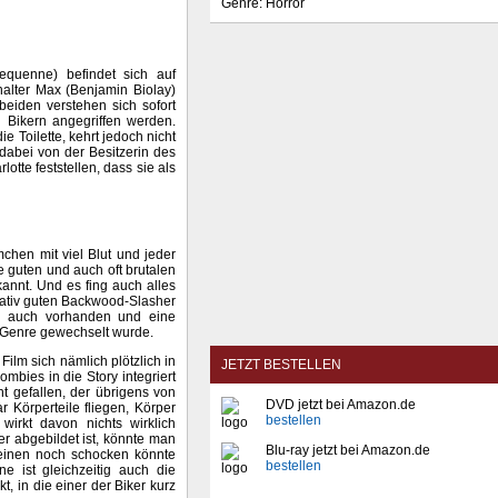
Genre: Horror
equenne) befindet sich auf
alter Max (Benjamin Biolay)
beiden verstehen sich sofort
 Bikern angegriffen werden.
 Toilette, kehrt jedoch nicht
dabei von der Besitzerin des
tte feststellen, dass sie als
chen mit viel Blut und jeder
e guten und auch oft brutalen
kannt. Und es fing auch alles
elativ guten Backwood-Slasher
r auch vorhanden und eine
s Genre gewechselt wurde.
ilm sich nämlich plötzlich in
JETZT BESTELLEN
Zombies in die Story integriert
t gefallen, der übrigens von
DVD jetzt bei Amazon.de
 Körperteile fliegen, Körper
bestellen
wirkt davon nichts wirklich
r abgebildet ist, könnte man
Blu-ray jetzt bei Amazon.de
s einen noch schocken könnte
bestellen
e ist gleichzeitig auch die
t, in die einer der Biker kurz