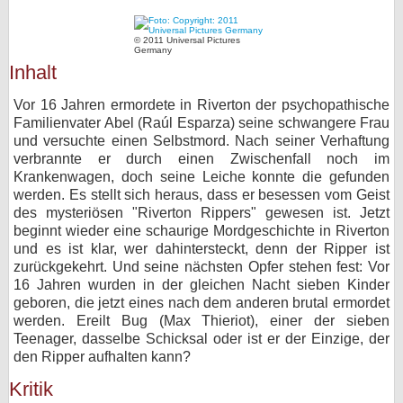
bei X
© 2011 Universal Pictures
Germany
bei Facebook
Inhalt
Vor 16 Jahren ermordete in Riverton der psychopathische
Kontakt
Familienvater Abel (Raúl Esparza) seine schwangere Frau
und versuchte einen Selbstmord. Nach seiner Verhaftung
verbrannte er durch einen Zwischenfall noch im
Nutzungsbedingungen
Krankenwagen, doch seine Leiche konnte die gefunden
werden. Es stellt sich heraus, dass er besessen vom Geist
Datenschutz
des mysteriösen "Riverton Rippers" gewesen ist. Jetzt
beginnt wieder eine schaurige Mordgeschichte in Riverton
Cookie-Einstellungen
und es ist klar, wer dahintersteckt, denn der Ripper ist
zurückgekehrt. Und seine nächsten Opfer stehen fest: Vor
Impressum
16 Jahren wurden in der gleichen Nacht sieben Kinder
geboren, die jetzt eines nach dem anderen brutal ermordet
Desktop-Ansicht
werden. Ereilt Bug (Max Thieriot), einer der sieben
myFanbase
Teenager, dasselbe Schicksal oder ist er der Einzige, der
den Ripper aufhalten kann?
Kritik