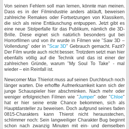
Von seinen Fehlern soll man lernen, könnte man meinen.
Dass es in der Filmindustrie anders abläuft, beweisen
zahlreiche Remakes oder Fortsetzungen von Klassikern,
die sich als reine Enttäuschung entpuppen. Jetzt gibt es
eine neue Stolperfalle für das Publikum, nämlich die 3D-
Brille. Diese eignet sich natürlich besonders gut bei
Horrorfilmen und von ihr wurde in Filmen wie "Saw 3D –
Vollendung" oder in "
Scar 3D
" Gebrauch gemacht. Fazit?
Der Film wurde auch nicht besser. Trotzdem setzt man hier
ebenfalls völlig auf die Technik und das ist einer der
zahlreichen Gründe, warum "My Soul To Take" - mal
wieder – ein Reinfall ist.
Newcomer Max Thieriot muss auf seinen Durchbruch noch
länger warten. Die erhoffte Aufmerksamkeit kann sich der
junge Schauspieler hier abschminken. Nach mehr oder
weniger erfolgreichen Filmen wie "
Jumper
" oder "
Chloe
"
hat er hier seine erste Chance bekommen, sich als
Hauptdarsteller zu beweisen. Doch aufgrund seines faden
0815-Charakters kann Thierot nicht herausstechen,
schlimmer noch: Sein langweiliger Charakter Bug beginnt
schon nach zwanzig Minuten mit ein- und demselben