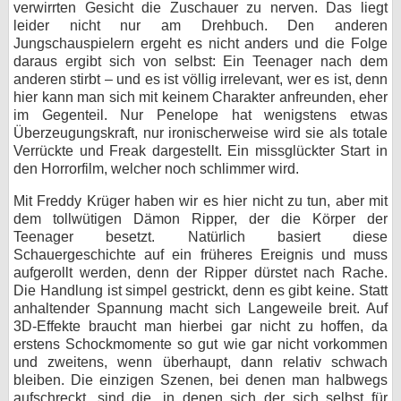
verwirrten Gesicht die Zuschauer zu nerven. Das liegt
leider nicht nur am Drehbuch. Den anderen
Jungschauspielern ergeht es nicht anders und die Folge
daraus ergibt sich von selbst: Ein Teenager nach dem
anderen stirbt – und es ist völlig irrelevant, wer es ist, denn
hier kann man sich mit keinem Charakter anfreunden, eher
im Gegenteil. Nur Penelope hat wenigstens etwas
Überzeugungskraft, nur ironischerweise wird sie als totale
Verrückte und Freak dargestellt. Ein missglückter Start in
den Horrorfilm, welcher noch schlimmer wird.
Mit Freddy Krüger haben wir es hier nicht zu tun, aber mit
dem tollwütigen Dämon Ripper, der die Körper der
Teenager besetzt. Natürlich basiert diese
Schauergeschichte auf ein früheres Ereignis und muss
aufgerollt werden, denn der Ripper dürstet nach Rache.
Die Handlung ist simpel gestrickt, denn es gibt keine. Statt
anhaltender Spannung macht sich Langeweile breit. Auf
3D-Effekte braucht man hierbei gar nicht zu hoffen, da
erstens Schockmomente so gut wie gar nicht vorkommen
und zweitens, wenn überhaupt, dann relativ schwach
bleiben. Die einzigen Szenen, bei denen man halbwegs
aufschreckt, sind die, in denen sich der sich selbst für