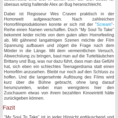
überaus witzig haltende Alex an Bug heranschleicht.
Dabei ist Regisseur Wes Craven praktisch in der
Horrorwelt aufgewachsen. Nach zahlreichen
Horrorfilmproduktionen konnte er sich mit der "
Scream
"-
Reihe einen Namen verschaffen. Doch "My Soul To Take"
bekommt leider nichts von dem guten alten Horrorfeeling
ab. Mit gähnend langatmigen Szenen möchte der Film
Spannung aufbauen und zögert die Frage nach dem
Mörder in die Länge. Mit dem vermeintlichen Versuch,
Abwechslung zu bringen, baut man auf die Turteltäubchen
Brittany und Bug, was nur dazu führt, dass man das Gefühl
hat, sich eben ein schlechtes Teenagerdrama statt einen
Horrorfilm anzusehen. Bleibt nur noch auf den Schluss zu
hoffen. Und die langersehnte Auflösung des Films wird
kurz über die Bühne gebracht, ohne lang darauf
herumzureiten, wobei man wenigstens hier den
Zuschauern etwas von ihrem bezahlten Kinoeintritt hätte
zurückgeben können.
Fazit
"My Soul To Take" ist in jeder Hinsicht enttäuschend und