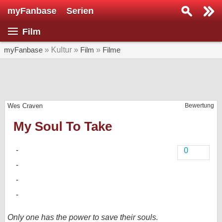
myFanbase
Serien
Serie suchen...
Film
Home
SERIEN
myFanbase
» Kultur »
Film
»
Filme
Serien
Kolumnen
Wes Craven
Bewertung
Interviews
My Soul To Take
Veranstaltungen
KULTUR
0
Specials
SERVICE
Gewinnspiele
Forum
Only one has the power to save their souls.