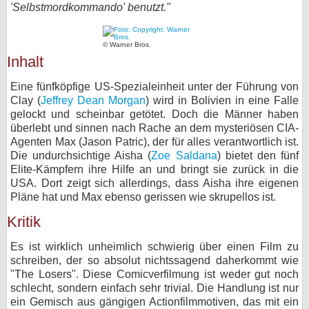
'Selbstmordkommando' benutzt."
bei X
© Warner Bros.
bei Facebook
Inhalt
Eine fünfköpfige US-Spezialeinheit unter der Führung von
Kontakt
Clay (
Jeffrey Dean Morgan
) wird in Bolivien in eine Falle
gelockt und scheinbar getötet. Doch die Männer haben
Nutzungsbedingungen
überlebt und sinnen nach Rache an dem mysteriösen CIA-
Agenten Max (Jason Patric), der für alles verantwortlich ist.
Datenschutz
Die undurchsichtige Aisha (
Zoe Saldana
) bietet den fünf
Elite-Kämpfern ihre Hilfe an und bringt sie zurück in die
Cookie-Einstellungen
USA. Dort zeigt sich allerdings, dass Aisha ihre eigenen
Pläne hat und Max ebenso gerissen wie skrupellos ist.
Impressum
Kritik
Desktop-Ansicht
Es ist wirklich unheimlich schwierig über einen Film zu
myFanbase
schreiben, der so absolut nichtssagend daherkommt wie
"The Losers". Diese Comicverfilmung ist weder gut noch
schlecht, sondern einfach sehr trivial. Die Handlung ist nur
ein Gemisch aus gängigen Actionfilmmotiven, das mit ein