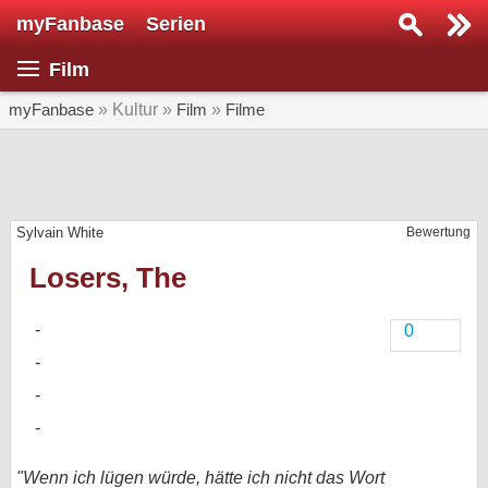
myFanbase
Serien
Serie suchen...
Film
Home
SERIEN
myFanbase
» Kultur »
Film
»
Filme
Serien
Kolumnen
Sylvain White
Bewertung
Interviews
Losers, The
Veranstaltungen
KULTUR
0
Specials
SERVICE
Gewinnspiele
Forum
"Wenn ich lügen würde, hätte ich nicht das Wort