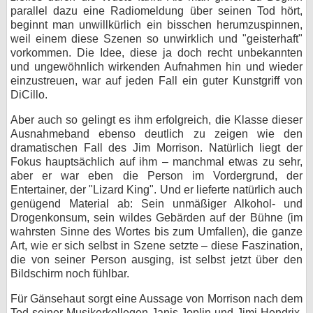
parallel dazu eine Radiomeldung über seinen Tod hört,
beginnt man unwillkürlich ein bisschen herumzuspinnen,
weil einem diese Szenen so unwirklich und "geisterhaft"
vorkommen. Die Idee, diese ja doch recht unbekannten
und ungewöhnlich wirkenden Aufnahmen hin und wieder
einzustreuen, war auf jeden Fall ein guter Kunstgriff von
DiCillo.
Aber auch so gelingt es ihm erfolgreich, die Klasse dieser
Ausnahmeband ebenso deutlich zu zeigen wie den
dramatischen Fall des Jim Morrison. Natürlich liegt der
Fokus hauptsächlich auf ihm – manchmal etwas zu sehr,
aber er war eben die Person im Vordergrund, der
Entertainer, der "Lizard King". Und er lieferte natürlich auch
genügend Material ab: Sein unmäßiger Alkohol- und
Drogenkonsum, sein wildes Gebärden auf der Bühne (im
wahrsten Sinne des Wortes bis zum Umfallen), die ganze
Art, wie er sich selbst in Szene setzte – diese Faszination,
die von seiner Person ausging, ist selbst jetzt über den
Bildschirm noch fühlbar.
Für Gänsehaut sorgt eine Aussage von Morrison nach dem
Tod seiner Musikerkollegen Janis Joplin und Jimi Hendrix,