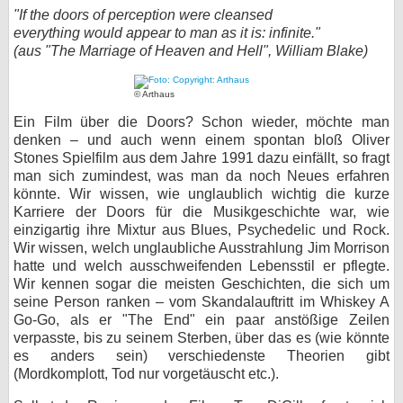
"If the doors of perception were cleansed
bei X
everything would appear to man as it is: infinite."
(aus "The Marriage of Heaven and Hell", William Blake)
bei Facebook
© Arthaus
Ein Film über die Doors? Schon wieder, möchte man
Kontakt
denken – und auch wenn einem spontan bloß Oliver
Stones Spielfilm aus dem Jahre 1991 dazu einfällt, so fragt
Nutzungsbedingungen
man sich zumindest, was man da noch Neues erfahren
könnte. Wir wissen, wie unglaublich wichtig die kurze
Datenschutz
Karriere der Doors für die Musikgeschichte war, wie
einzigartig ihre Mixtur aus Blues, Psychedelic und Rock.
Cookie-Einstellungen
Wir wissen, welch unglaubliche Ausstrahlung Jim Morrison
hatte und welch ausschweifenden Lebensstil er pflegte.
Impressum
Wir kennen sogar die meisten Geschichten, die sich um
seine Person ranken – vom Skandalauftritt im Whiskey A
Desktop-Ansicht
Go-Go, als er "The End" ein paar anstößige Zeilen
myFanbase
verpasste, bis zu seinem Sterben, über das es (wie könnte
es anders sein) verschiedenste Theorien gibt
(Mordkomplott, Tod nur vorgetäuscht etc.).