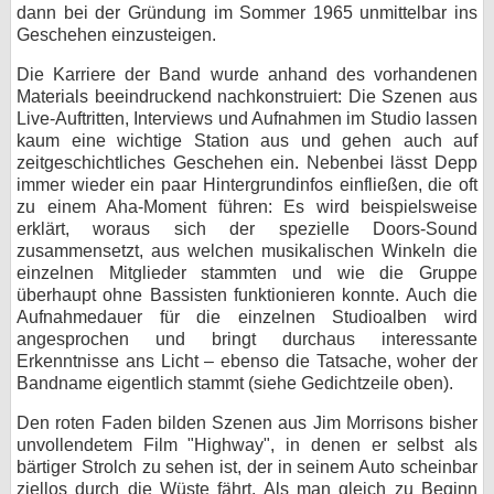
dann bei der Gründung im Sommer 1965 unmittelbar ins
Geschehen einzusteigen.
Die Karriere der Band wurde anhand des vorhandenen
Materials beeindruckend nachkonstruiert: Die Szenen aus
Live-Auftritten, Interviews und Aufnahmen im Studio lassen
kaum eine wichtige Station aus und gehen auch auf
zeitgeschichtliches Geschehen ein. Nebenbei lässt Depp
immer wieder ein paar Hintergrundinfos einfließen, die oft
zu einem Aha-Moment führen: Es wird beispielsweise
erklärt, woraus sich der spezielle Doors-Sound
zusammensetzt, aus welchen musikalischen Winkeln die
einzelnen Mitglieder stammten und wie die Gruppe
überhaupt ohne Bassisten funktionieren konnte. Auch die
Aufnahmedauer für die einzelnen Studioalben wird
angesprochen und bringt durchaus interessante
Erkenntnisse ans Licht – ebenso die Tatsache, woher der
Bandname eigentlich stammt (siehe Gedichtzeile oben).
Den roten Faden bilden Szenen aus Jim Morrisons bisher
unvollendetem Film "Highway", in denen er selbst als
bärtiger Strolch zu sehen ist, der in seinem Auto scheinbar
ziellos durch die Wüste fährt. Als man gleich zu Beginn