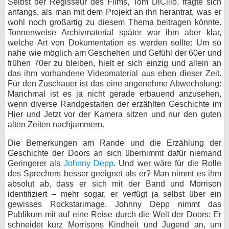
Selbst der Regisseur des Films, Tom DiCillo, fragte sich
anfangs, als man mit dem Projekt an ihn herantrat, was er
wohl noch großartig zu diesem Thema beitragen könnte.
Tonnenweise Archivmaterial später war ihm aber klar,
welche Art von Dokumentation es werden sollte: Um so
nahe wie möglich am Geschehen und Gefühl der 60er und
frühen 70er zu bleiben, hielt er sich einzig und allein an
das ihm vorhandene Videomaterial aus eben dieser Zeit.
Für den Zuschauer ist das eine angenehme Abwechslung:
Manchmal ist es ja nicht gerade erbauend anzusehen,
wenn diverse Randgestalten der erzählten Geschichte im
Hier und Jetzt vor der Kamera sitzen und nur den guten
alten Zeiten nachjammern.
Die Bemerkungen am Rande und die Erzählung der
Geschichte der Doors an sich übernimmt dafür niemand
Geringerer als
Johnny Depp
. Und wer wäre für die Rolle
des Sprechers besser geeignet als er? Man nimmt es ihm
absolut ab, dass er sich mit der Band und Morrison
identifiziert – mehr sogar, er verfügt ja selbst über ein
gewisses Rockstarimage. Johnny Depp nimmt das
Publikum mit auf eine Reise durch die Welt der Doors: Er
schneidet kurz Morrisons Kindheit und Jugend an, um