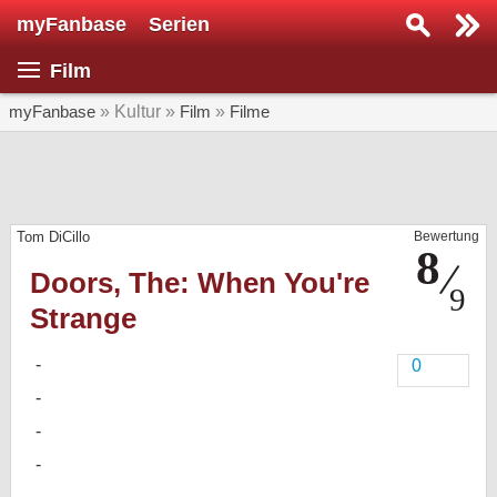
myFanbase
Serien
Serie suchen...
Film
Home
SERIEN
myFanbase
» Kultur »
Film
»
Filme
Serien
Kolumnen
Tom DiCillo
Bewertung
Interviews
Doors, The: When You're
Veranstaltungen
Strange
KULTUR
Specials
0
SERVICE
Gewinnspiele
Forum