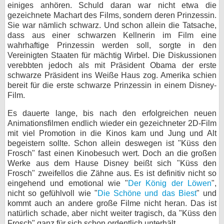
einiges anhören. Schuld daran war nicht etwa die
gezeichnete Machart des Films, sondern deren Prinzessin.
Sie war nämlich schwarz. Und schon allein die Tatsache,
dass aus einer schwarzen Kellnerin im Film eine
wahrhaftige Prinzessin werden soll, sorgte in den
Vereinigten Staaten für mächtig Wirbel. Die Diskussionen
verebbten jedoch als mit Präsident Obama der erste
schwarze Präsident ins Weiße Haus zog. Amerika schien
bereit für die erste schwarze Prinzessin in einem Disney-
Film.
Es dauerte lange, bis nach den erfolgreichen neuen
Animationsfilmen endlich wieder ein gezeichneter 2D-Film
mit viel Promotion in die Kinos kam und Jung und Alt
begeistern sollte. Schon allein deswegen ist "Küss den
Frosch" fast einen Kinobesuch wert. Doch an die großen
Werke aus dem Hause Disney beißt sich "Küss den
Frosch" zweifellos die Zähne aus. Es ist definitiv nicht so
eingehend und emotional wie "
Der König der Löwen
",
nicht so gefühlvoll wie "
Die Schöne und das Biest
" und
kommt auch an andere große Filme nicht heran. Das ist
natürlich schade, aber nicht weiter tragisch, da "Küss den
Frosch" ganz für sich schon ordentlich unterhält.