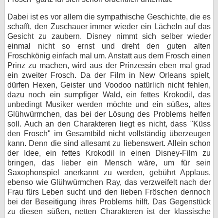
Dabei ist es vor allem die sympathische Geschichte, die es
schafft, den Zuschauer immer wieder ein Lächeln auf das
Gesicht zu zaubern. Disney nimmt sich selber wieder
einmal nicht so ernst und dreht den guten alten
Froschkönig einfach mal um. Anstatt aus dem Frosch einen
Prinz zu machen, wird aus der Prinzessin eben mal grad
ein zweiter Frosch. Da der Film in New Orleans spielt,
dürfen Hexen, Geister und Voodoo natürlich nicht fehlen,
dazu noch ein sumpfiger Wald, ein fettes Krokodil, das
unbedingt Musiker werden möchte und ein süßes, altes
Glühwürmchen, das bei der Lösung des Problems helfen
soll. Auch an den Charakteren liegt es nicht, dass "Küss
den Frosch" im Gesamtbild nicht vollständig überzeugen
kann. Denn die sind allesamt zu liebenswert. Allein schon
der Idee, ein fettes Krokodil in einen Disney-Film zu
bringen, das lieber ein Mensch wäre, um für sein
Saxophonspiel anerkannt zu werden, gebührt Applaus,
ebenso wie Glühwürmchen Ray, das verzweifelt nach der
Frau fürs Leben sucht und den lieben Fröschen dennoch
bei der Beseitigung ihres Problems hilft. Das Gegenstück
zu diesen süßen, netten Charakteren ist der klassische