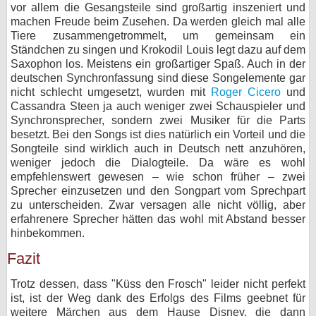
vor allem die Gesangsteile sind großartig inszeniert und
machen Freude beim Zusehen. Da werden gleich mal alle
Tiere zusammengetrommelt, um gemeinsam ein
Ständchen zu singen und Krokodil Louis legt dazu auf dem
Saxophon los. Meistens ein großartiger Spaß. Auch in der
deutschen Synchronfassung sind diese Songelemente gar
nicht schlecht umgesetzt, wurden mit
Roger Cicero
und
Cassandra Steen ja auch weniger zwei Schauspieler und
Synchronsprecher, sondern zwei Musiker für die Parts
besetzt. Bei den Songs ist dies natürlich ein Vorteil und die
Songteile sind wirklich auch in Deutsch nett anzuhören,
weniger jedoch die Dialogteile. Da wäre es wohl
empfehlenswert gewesen – wie schon früher – zwei
Sprecher einzusetzen und den Songpart vom Sprechpart
zu unterscheiden. Zwar versagen alle nicht völlig, aber
erfahrenere Sprecher hätten das wohl mit Abstand besser
hinbekommen.
Fazit
Trotz dessen, dass "Küss den Frosch" leider nicht perfekt
ist, ist der Weg dank des Erfolgs des Films geebnet für
weitere Märchen aus dem Hause Disney, die dann