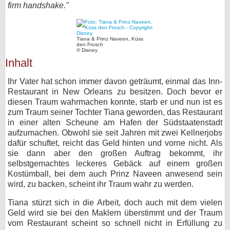
firm handshake."
bei X
bei Facebook
Tiana & Prinz Naveen, Küss
den Frosch
© Disney
Inhalt
Kontakt
Ihr Vater hat schon immer davon geträumt, einmal das Inn-
Restaurant in New Orleans zu besitzen. Doch bevor er
Nutzungsbedingungen
diesen Traum wahrmachen konnte, starb er und nun ist es
zum Traum seiner Tochter Tiana geworden, das Restaurant
Datenschutz
in einer alten Scheune am Hafen der Südstaatenstadt
aufzumachen. Obwohl sie seit Jahren mit zwei Kellnerjobs
Cookie-Einstellungen
dafür schuftet, reicht das Geld hinten und vorne nicht. Als
sie dann aber den großen Auftrag bekommt, ihr
Impressum
selbstgemachtes leckeres Gebäck auf einem großen
Kostümball, bei dem auch Prinz Naveen anwesend sein
Desktop-Ansicht
wird, zu backen, scheint ihr Traum wahr zu werden.
myFanbase
Tiana stürzt sich in die Arbeit, doch auch mit dem vielen
Geld wird sie bei den Maklern überstimmt und der Traum
vom Restaurant scheint so schnell nicht in Erfüllung zu