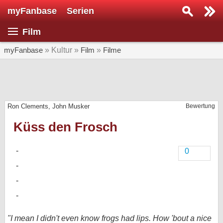
myFanbase
Serien
Serie suchen...
Film
Home
SERIEN
myFanbase
» Kultur »
Film
»
Filme
Serien
Kolumnen
Ron Clements, John Musker
Bewertung
Interviews
Küss den Frosch
Veranstaltungen
KULTUR
0
Specials
SERVICE
Gewinnspiele
Forum
"I mean I didn't even know frogs had lips. How 'bout a nice