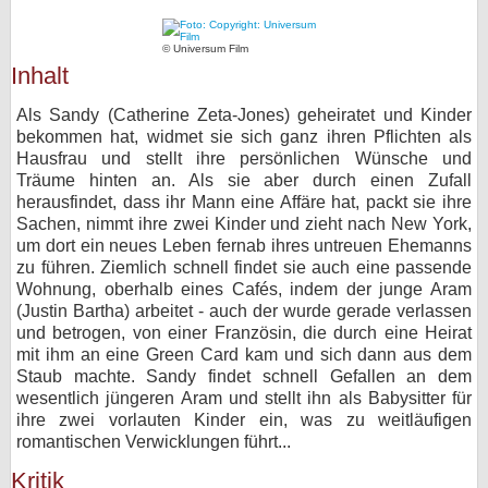
bei X
© Universum Film
Inhalt
bei Facebook
Als Sandy (Catherine Zeta-Jones) geheiratet und Kinder
bekommen hat, widmet sie sich ganz ihren Pflichten als
Kontakt
Hausfrau und stellt ihre persönlichen Wünsche und
Träume hinten an. Als sie aber durch einen Zufall
Nutzungsbedingungen
herausfindet, dass ihr Mann eine Affäre hat, packt sie ihre
Sachen, nimmt ihre zwei Kinder und zieht nach New York,
Datenschutz
um dort ein neues Leben fernab ihres untreuen Ehemanns
zu führen. Ziemlich schnell findet sie auch eine passende
Cookie-Einstellungen
Wohnung, oberhalb eines Cafés, indem der junge Aram
(Justin Bartha) arbeitet - auch der wurde gerade verlassen
und betrogen, von einer Französin, die durch eine Heirat
Impressum
mit ihm an eine Green Card kam und sich dann aus dem
Desktop-Ansicht
Staub machte. Sandy findet schnell Gefallen an dem
wesentlich jüngeren Aram und stellt ihn als Babysitter für
myFanbase
ihre zwei vorlauten Kinder ein, was zu weitläufigen
romantischen Verwicklungen führt...
Kritik