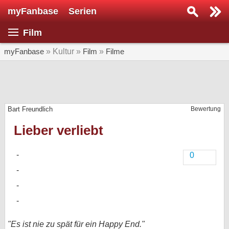
myFanbase
Serien
Serie suchen...
Film
Home
SERIEN
myFanbase
» Kultur »
Film
»
Filme
Serien
Kolumnen
Bart Freundlich
Bewertung
Interviews
Lieber verliebt
Veranstaltungen
KULTUR
0
Specials
SERVICE
Gewinnspiele
Forum
"Es ist nie zu spät für ein Happy End."