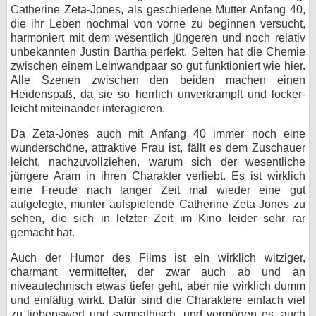
Catherine Zeta-Jones, als geschiedene Mutter Anfang 40,
die ihr Leben nochmal von vorne zu beginnen versucht,
harmoniert mit dem wesentlich jüngeren und noch relativ
unbekannten Justin Bartha perfekt. Selten hat die Chemie
zwischen einem Leinwandpaar so gut funktioniert wie hier.
Alle Szenen zwischen den beiden machen einen
Heidenspaß, da sie so herrlich unverkrampft und locker-
leicht miteinander interagieren.
Da Zeta-Jones auch mit Anfang 40 immer noch eine
wunderschöne, attraktive Frau ist, fällt es dem Zuschauer
leicht, nachzuvollziehen, warum sich der wesentliche
jüngere Aram in ihren Charakter verliebt. Es ist wirklich
eine Freude nach langer Zeit mal wieder eine gut
aufgelegte, munter aufspielende Catherine Zeta-Jones zu
sehen, die sich in letzter Zeit im Kino leider sehr rar
gemacht hat.
Auch der Humor des Films ist ein wirklich witziger,
charmant vermittelter, der zwar auch ab und an
niveautechnisch etwas tiefer geht, aber nie wirklich dumm
und einfältig wirkt. Dafür sind die Charaktere einfach viel
zu liebenswert und sympathisch, und vermögen es, auch