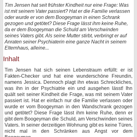
Tim Jensen hat seit frühster Kindheit nur eine Frage: Was
bei X
ist mit seinem Vater passiert? Hat er die Familie verlassen
oder wurde er von dem Boogeyman in einen Schrank
bei Facebook
gezogen und getötet? Diese Frage lässt ihm keine Ruhe,
da er dem Boogeyman die Schuld am Verschwinden
seines Vaters gibt. Als seine Mutter stirbt, verbringt er auf
Kontakt
Anraten seiner Psychiaterin eine ganze Nacht in seinem
Elternhaus, alleine...
Nutzungsbedingungen
Inhalt
Datenschutz
Tim Jensen hat sich seinen Lebenstraum erfüllt: er ist
Fakten-Checker und hat eine wunderschöne Freundin,
Cookie-Einstellungen
namens Jessica. Dennoch plagt ihn etwas Schreckliches,
was ihn in der Psychiatrie ein und ausgehen lässt! Ihn
Impressum
quält seit seiner Kindheit die Frage, was mit seinem Vater
passiert ist. Hat er einfach nur die Familie verlassen oder
Desktop-Ansicht
wurde er vom Boogeyman in den Wandschrank gezogen
myFanbase
und getötet? Diese Frage lässt ihm keine Ruhe, denn er
gibt dem Boogeyman die Schuld, am Verschwinden seines
Vaters. In seiner derzeitigen Wohnung gibt es keine Türen,
nicht mal in den Schränken aus Angst vor dem