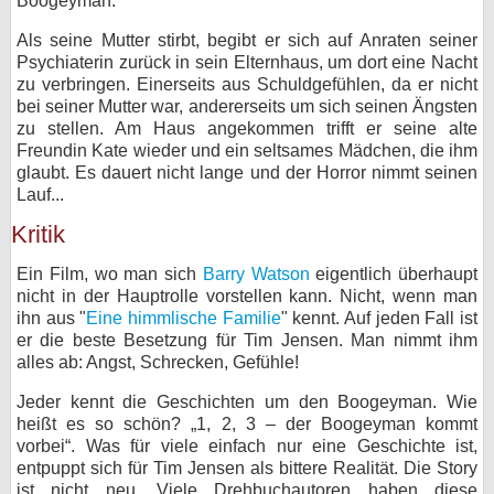
Boogeyman.
Als seine Mutter stirbt, begibt er sich auf Anraten seiner
Psychiaterin zurück in sein Elternhaus, um dort eine Nacht
zu verbringen. Einerseits aus Schuldgefühlen, da er nicht
bei seiner Mutter war, andererseits um sich seinen Ängsten
zu stellen. Am Haus angekommen trifft er seine alte
Freundin Kate wieder und ein seltsames Mädchen, die ihm
glaubt. Es dauert nicht lange und der Horror nimmt seinen
Lauf...
Kritik
Ein Film, wo man sich
Barry Watson
eigentlich überhaupt
nicht in der Hauptrolle vorstellen kann. Nicht, wenn man
ihn aus "
Eine himmlische Familie
" kennt. Auf jeden Fall ist
er die beste Besetzung für Tim Jensen. Man nimmt ihm
alles ab: Angst, Schrecken, Gefühle!
Jeder kennt die Geschichten um den Boogeyman. Wie
heißt es so schön? „1, 2, 3 – der Boogeyman kommt
vorbei“. Was für viele einfach nur eine Geschichte ist,
entpuppt sich für Tim Jensen als bittere Realität. Die Story
ist nicht neu. Viele Drehbuchautoren haben diese