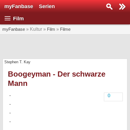
myFanbase
Serien
Serie suchen...
Film
Home
SERIEN
myFanbase
» Kultur »
Film
»
Filme
Serien
Kolumnen
Stephen T. Kay
Interviews
Boogeyman - Der schwarze
Veranstaltungen
Mann
KULTUR
Specials
0
SERVICE
Gewinnspiele
Forum