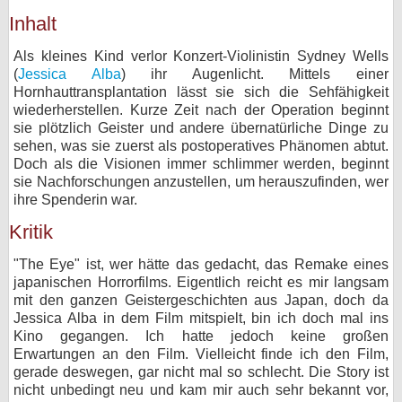
Inhalt
bei X
Als kleines Kind verlor Konzert-Violinistin Sydney Wells
bei Facebook
(
Jessica Alba
) ihr Augenlicht. Mittels einer
Hornhauttransplantation lässt sie sich die Sehfähigkeit
wiederherstellen. Kurze Zeit nach der Operation beginnt
Kontakt
sie plötzlich Geister und andere übernatürliche Dinge zu
sehen, was sie zuerst als postoperatives Phänomen abtut.
Nutzungsbedingungen
Doch als die Visionen immer schlimmer werden, beginnt
sie Nachforschungen anzustellen, um herauszufinden, wer
Datenschutz
ihre Spenderin war.
Kritik
Cookie-Einstellungen
"The Eye" ist, wer hätte das gedacht, das Remake eines
Impressum
japanischen Horrorfilms. Eigentlich reicht es mir langsam
mit den ganzen Geistergeschichten aus Japan, doch da
Desktop-Ansicht
Jessica Alba in dem Film mitspielt, bin ich doch mal ins
myFanbase
Kino gegangen. Ich hatte jedoch keine großen
Erwartungen an den Film. Vielleicht finde ich den Film,
gerade deswegen, gar nicht mal so schlecht. Die Story ist
nicht unbedingt neu und kam mir auch sehr bekannt vor,