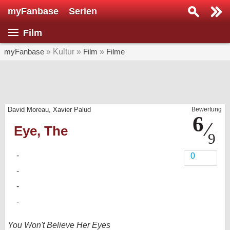
myFanbase
Serien
Serie suchen...
Film
Home
SERIEN
myFanbase
» Kultur »
Film
»
Filme
Serien
Kolumnen
David Moreau, Xavier Palud
Bewertung
Interviews
Eye, The
Veranstaltungen
KULTUR
0
Specials
SERVICE
Gewinnspiele
Forum
You Won't Believe Her Eyes