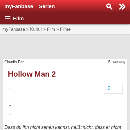
myFanbase
Serien
Serie suchen...
Film
Home
SERIEN
myFanbase
» Kultur »
Film
»
Filme
Serien
Kolumnen
Claudio Fäh
Bewertung
Interviews
Hollow Man 2
Veranstaltungen
KULTUR
0
Specials
SERVICE
Gewinnspiele
Forum
Dass du ihn nicht sehen kannst, heißt nicht, dass er nicht