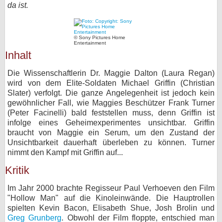
da ist.
bei X
bei Facebook
© Sony Pictures Home
Entertainment
Inhalt
Kontakt
Die Wissenschaftlerin Dr. Maggie Dalton (Laura Regan)
wird von dem Elite-Soldaten Michael Griffin (Christian
Nutzungsbedingungen
Slater) verfolgt. Die ganze Angelegenheit ist jedoch kein
gewöhnlicher Fall, wie Maggies Beschützer Frank Turner
Datenschutz
(Peter Facinelli) bald feststellen muss, denn Griffin ist
infolge eines Geheimexperimentes unsichtbar. Griffin
Cookie-Einstellungen
braucht von Maggie ein Serum, um den Zustand der
Unsichtbarkeit dauerhaft überleben zu können. Turner
nimmt den Kampf mit Griffin auf...
Impressum
Kritik
Desktop-Ansicht
myFanbase
Im Jahr 2000 brachte Regisseur Paul Verhoeven den Film
"Hollow Man" auf die Kinoleinwände. Die Hauptrollen
spielten Kevin Bacon, Elisabeth Shue, Josh Brolin und
Greg Grunberg
. Obwohl der Film floppte, entschied man