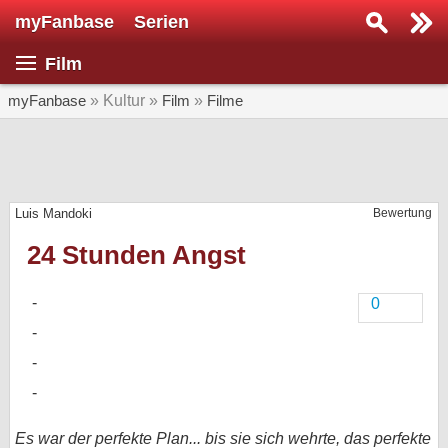
myFanbase
Serien
Serie suchen...
Film
Home
SERIEN
myFanbase
» Kultur »
Film
»
Filme
Serien
Kolumnen
Luis Mandoki
Bewertung
Interviews
24 Stunden Angst
Veranstaltungen
KULTUR
0
Specials
SERVICE
Gewinnspiele
Forum
Es war der perfekte Plan... bis sie sich wehrte, das perfekte