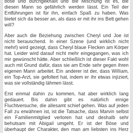
böse und durchgeknallt und die Mischung ist es, die
diesen Mann so gefährlich werden lässt. Ein Teil der
Entführungen ist für ihn, einfach Spaß zu haben. Was
bietet sich da besser an, als dass er mit ihr ins Bett gehen
will?
Aber auch die Beziehung zwischen Cheryl und Joe ist
nicht berauschend. In einer Szene (und wirklich nicht
mehr!) wird gezeigt, dass Cheryl blaue Flecken am Körper
hat. Leider wird darauf nicht mehr eingegangen, was ich
mir gewünscht hätte. Aber schließlich ist dieser Fakt wohl
auch mit Grund dafür, dass sie am Ende sehr gegen ihren
eigenen Mann arbeitet. Ein anderer ist der, dass William,
ein Top-Arzt, sie gefoltert hat, indem er ihr etwas injiziert,
was sie vollständig lähmen lässt.
Erst einmal dahin zu kommen, hat aber wirklich lang
gedauert. Bis dahin gibt es natürlich einige
Fluchtversuche, die allesamt schief gehen. Was auf jeden
Fall zu erwähnen ist, ist die Tatsache, dass Marvin selbst
ein Familienmitglied verloren hat und deshalb sehr
behutsam mit Abigail umgeht. Er ist der Böse und
überhaupt der Charakter, den man am liebsten ins Herz