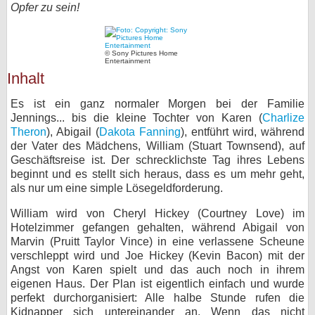
Opfer zu sein!
bei X
bei Facebook
© Sony Pictures Home
Entertainment
Inhalt
Kontakt
Es ist ein ganz normaler Morgen bei der Familie
Jennings... bis die kleine Tochter von Karen (
Charlize
Nutzungsbedingungen
Theron
), Abigail (
Dakota Fanning
), entführt wird, während
der Vater des Mädchens, William (Stuart Townsend), auf
Datenschutz
Geschäftsreise ist. Der schrecklichste Tag ihres Lebens
beginnt und es stellt sich heraus, dass es um mehr geht,
Cookie-Einstellungen
als nur um eine simple Lösegeldforderung.
William wird von Cheryl Hickey (Courtney Love) im
Impressum
Hotelzimmer gefangen gehalten, während Abigail von
Desktop-Ansicht
Marvin (Pruitt Taylor Vince) in eine verlassene Scheune
verschleppt wird und Joe Hickey (Kevin Bacon) mit der
myFanbase
Angst von Karen spielt und das auch noch in ihrem
eigenen Haus. Der Plan ist eigentlich einfach und wurde
perfekt durchorganisiert: Alle halbe Stunde rufen die
Kidnapper sich untereinander an. Wenn das nicht