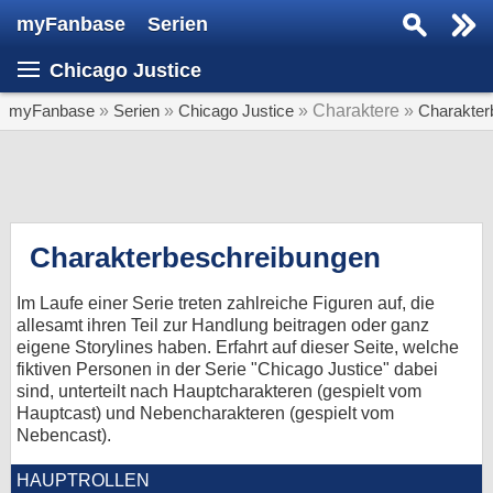
myFanbase
Serien
Serie suchen...
Chicago Justice
Home
SERIEN
myFanbase
»
Serien
»
Chicago Justice
» Charaktere »
Charakter
Serien
Kolumnen
Interviews
Charakterbeschreibungen
Veranstaltungen
Im Laufe einer Serie treten zahlreiche Figuren auf, die
KULTUR
allesamt ihren Teil zur Handlung beitragen oder ganz
eigene Storylines haben. Erfahrt auf dieser Seite, welche
Specials
fiktiven Personen in der Serie "Chicago Justice" dabei
sind, unterteilt nach Hauptcharakteren (gespielt vom
SERVICE
Hauptcast) und Nebencharakteren (gespielt vom
Gewinnspiele
Nebencast).
Forum
HAUPTROLLEN