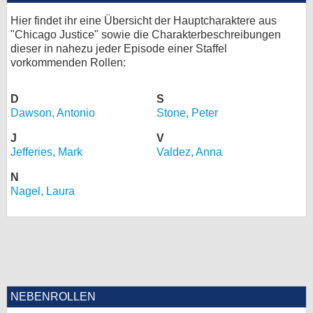
bei X
Hier findet ihr eine Übersicht der Hauptcharaktere aus
"Chicago Justice" sowie die Charakterbeschreibungen
dieser in nahezu jeder Episode einer Staffel
bei Facebook
vorkommenden Rollen:
Kontakt
D
S
Dawson, Antonio
Stone, Peter
Nutzungsbedingungen
J
V
Jefferies, Mark
Valdez, Anna
Datenschutz
N
Cookie-Einstellungen
Nagel, Laura
Impressum
Desktop-Ansicht
myFanbase
NEBENROLLEN