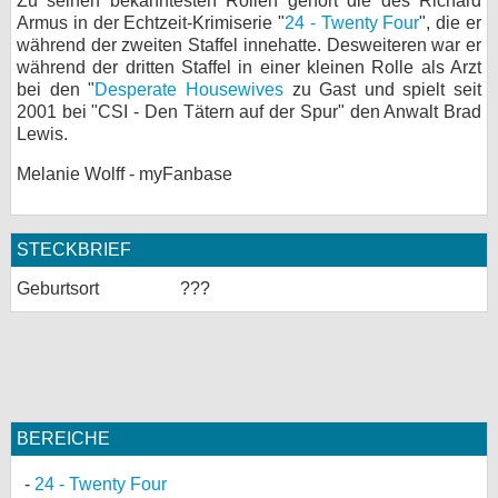
Zu seinen bekanntesten Rollen gehört die des Richard
Armus in der Echtzeit-Krimiserie "
24 - Twenty Four
", die er
bei X
während der zweiten Staffel innehatte. Desweiteren war er
während der dritten Staffel in einer kleinen Rolle als Arzt
bei Facebook
bei den "
Desperate Housewives
zu Gast und spielt seit
2001 bei "CSI - Den Tätern auf der Spur" den Anwalt Brad
Lewis.
Kontakt
Melanie Wolff - myFanbase
Nutzungsbedingungen
Datenschutz
STECKBRIEF
Geburtsort
???
Cookie-Einstellungen
Impressum
Desktop-Ansicht
myFanbase
BEREICHE
24 - Twenty Four