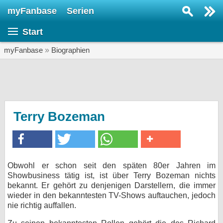
myFanbase
Serien
Serie suchen...
Start
Home
SERIEN
myFanbase
»
Biographien
Serien
Kolumnen
Interviews
Terry Bozeman
Veranstaltungen
KULTUR
Specials
Obwohl er schon seit den späten 80er Jahren im
Showbusiness tätig ist, ist über Terry Bozeman nichts
SERVICE
bekannt. Er gehört zu denjenigen Darstellern, die immer
Gewinnspiele
wieder in den bekanntesten TV-Shows auftauchen, jedoch
nie richtig auffallen.
Forum