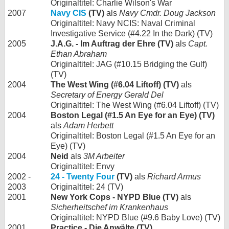
Originaltitel: Charlie Wilson's War
2007
Navy CIS
(TV)
als
Navy Cmdr. Doug Jackson
Originaltitel: Navy NCIS: Naval Criminal
Investigative Service (#4.22 In the Dark) (TV)
2005
J.A.G. - Im Auftrag der Ehre (TV)
als
Capt.
Ethan Abraham
Originaltitel: JAG (#10.15 Bridging the Gulf)
(TV)
2004
The West Wing (#6.04 Liftoff) (TV)
als
Secretary of Energy Gerald Del
Originaltitel: The West Wing (#6.04 Liftoff) (TV)
2004
Boston Legal (#1.5 An Eye for an Eye) (TV)
als
Adam Herbett
Originaltitel: Boston Legal (#1.5 An Eye for an
Eye) (TV)
2004
Neid
als
3M Arbeiter
Originaltitel: Envy
2002 -
24 - Twenty Four
(TV)
als
Richard Armus
2003
Originaltitel: 24 (TV)
2001
New York Cops - NYPD Blue (TV)
als
Sicherheitschef im Krankenhaus
Originaltitel: NYPD Blue (#9.6 Baby Love) (TV)
2001
Practice - Die Anwälte (TV)