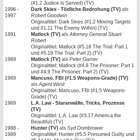
(#1.2 Justice Is Served) (TV)
1996 -
Dark Skies - Tödliche Bedrohung (TV)
als
1997
Robert Goodwin
Originaltitel: Dark Skies (#1.2 Moving Targets
und #1.11 The Enemy Within) (TV)
1991
Matlock (TV)
als
Attorney General Stuart
Robert
Originaltitel: Matlock (#5.18 The Trial: Part 1
und #5.19 The Trial: Part 2) (TV)
1989
Matlock (TV)
als
Peter Garner
Originaltitel: Matlock (#4.8 The Prisoner: Part 1
und #4.9 The Prisoner: Part 2) (TV)
1989
Mancuso, FBI (#1.5 Weapons-Grade) (TV)
als
Agent West
Originaltitel: Mancuso, FBI (#1.5 Weapons-
Grade) (TV)
1989
L.A. Law - Staranwälte, Tricks, Prozesse
(TV)
Originaltitel: L.A. Law (#3.17 America the
Beautiful) (TV)
1988 -
Hunter (TV)
als
Syd Dombrower
1989
Originaltitel: Hunter (#5.5 Presumed Guilty und