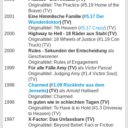
Originaltitel: The Practice (#5.19 Home of the
Brave) (TV)
2001
Eine Himmlische Familie (
#5.17 Der
Wunderdoktor
) (TV)
Originaltitel: 7th Heaven (
#5.17 Crazy
) (TV)
2000
Highway to Hell - 18 Räder aus Stahl (TV)
Originaltitel: 18 Wheels of Justice (#1.19 Con
Truck) (TV)
2000
Rules - Sekunden der Entscheidung
als
Geschworener
Originaltitel: Rules of Engagement
1999
Für alle Fälle Amy (TV)
als
Victor Pascal
Originaltitel: Judging Amy (#1.4 Victim Soul)
(TV)
1998
Charmed
(
#1.09 Rückkehr aus dem
Jenseits
) (TV)
als
Arnold Halliwell
Originaltitel: Charmed
1998
In guten wie in schlechten Tagen (TV)
Originaltitel: To Have & to Hold (#1.3 Driveway
to Heaven) (TV)
1997
X-Factor: Das Unfassbare (TV)
Originaltitel: Beyond Belief: Fact or Fiction