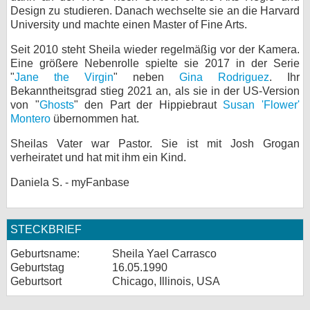
Design zu studieren. Danach wechselte sie an die Harvard
bei X
University und machte einen Master of Fine Arts.
bei Facebook
Seit 2010 steht Sheila wieder regelmäßig vor der Kamera.
Eine größere Nebenrolle spielte sie 2017 in der Serie
"
Jane the Virgin
" neben
Gina Rodriguez
. Ihr
Bekanntheitsgrad stieg 2021 an, als sie in der US-Version
Kontakt
von "
Ghosts
" den Part der Hippiebraut
Susan 'Flower'
Montero
übernommen hat.
Nutzungsbedingungen
Sheilas Vater war Pastor. Sie ist mit Josh Grogan
Datenschutz
verheiratet und hat mit ihm ein Kind.
Daniela S. - myFanbase
Cookie-Einstellungen
Impressum
STECKBRIEF
Desktop-Ansicht
Geburtsname:
Sheila Yael Carrasco
myFanbase
Geburtstag
16.05.1990
Geburtsort
Chicago, Illinois, USA