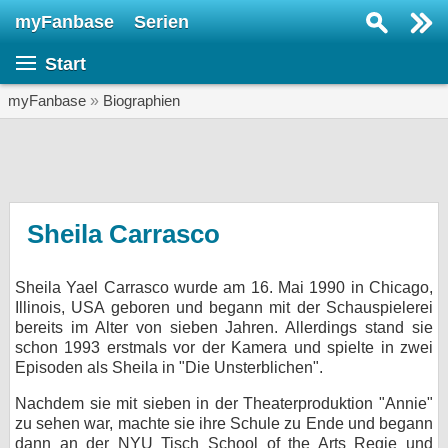
myFanbase
Serien
Serie suchen...
Start
Home
SERIEN
myFanbase
»
Biographien
Serien
Kolumnen
Interviews
Sheila Carrasco
Veranstaltungen
Sheila Yael Carrasco wurde am 16. Mai 1990 in Chicago,
KULTUR
Illinois, USA geboren und begann mit der Schauspielerei
Specials
bereits im Alter von sieben Jahren. Allerdings stand sie
schon 1993 erstmals vor der Kamera und spielte in zwei
SERVICE
Episoden als Sheila in "Die Unsterblichen".
Gewinnspiele
Nachdem sie mit sieben in der Theaterproduktion "Annie"
zu sehen war, machte sie ihre Schule zu Ende und begann
Forum
dann an der NYU Tisch School of the Arts Regie und