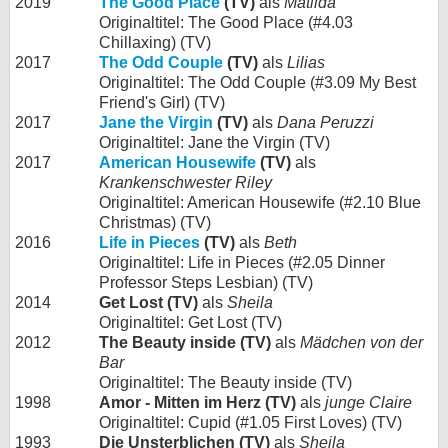
2019
The Good Place
(TV)
als
Matilda
Originaltitel: The Good Place (#4.03
Chillaxing) (TV)
2017
The Odd Couple
(TV)
als
Lilias
Originaltitel: The Odd Couple (#3.09 My Best
Friend's Girl) (TV)
2017
Jane the Virgin
(TV)
als
Dana Peruzzi
Originaltitel: Jane the Virgin (TV)
2017
American Housewife
(TV)
als
Krankenschwester Riley
Originaltitel: American Housewife (#2.10 Blue
Christmas) (TV)
2016
Life in Pieces
(TV)
als
Beth
Originaltitel: Life in Pieces (#2.05 Dinner
Professor Steps Lesbian) (TV)
2014
Get Lost (TV)
als
Sheila
Originaltitel: Get Lost (TV)
2012
The Beauty inside (TV)
als
Mädchen von der
Bar
Originaltitel: The Beauty inside (TV)
1998
Amor - Mitten im Herz (TV)
als
junge Claire
Originaltitel: Cupid (#1.05 First Loves) (TV)
1993
Die Unsterblichen (TV)
als
Sheila