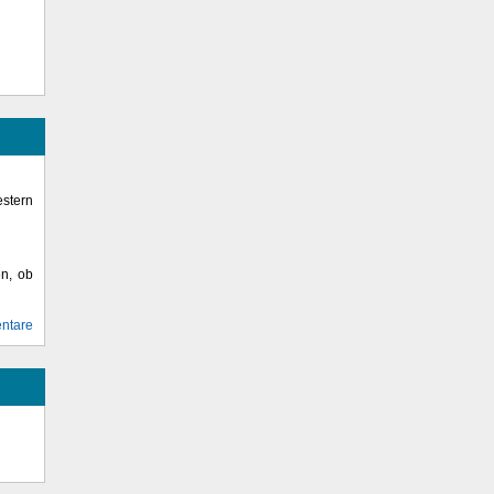
stern
en, ob
ntare