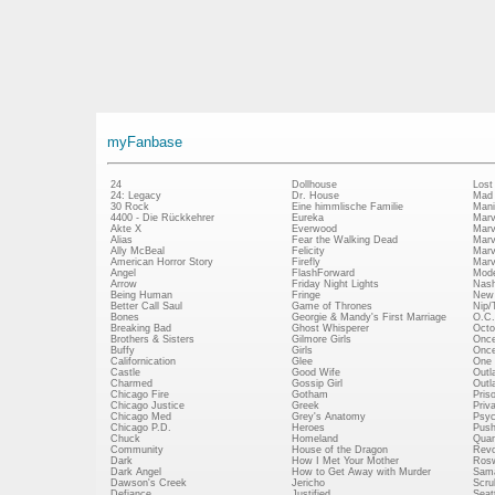
myFanbase
24
Dollhouse
Lost
24: Legacy
Dr. House
Mad
30 Rock
Eine himmlische Familie
Mani
4400 - Die Rückkehrer
Eureka
Marv
Akte X
Everwood
Marv
Alias
Fear the Walking Dead
Marv
Ally McBeal
Felicity
Marv
American Horror Story
Firefly
Marv
Angel
FlashForward
Mode
Arrow
Friday Night Lights
Nash
Being Human
Fringe
New 
Better Call Saul
Game of Thrones
Nip/
Bones
Georgie & Mandy's First Marriage
O.C.
Breaking Bad
Ghost Whisperer
Octo
Brothers & Sisters
Gilmore Girls
Once
Buffy
Girls
Once
Californication
Glee
One 
Castle
Good Wife
Outl
Charmed
Gossip Girl
Outl
Chicago Fire
Gotham
Pris
Chicago Justice
Greek
Priv
Chicago Med
Grey's Anatomy
Psy
Chicago P.D.
Heroes
Push
Chuck
Homeland
Quan
Community
House of the Dragon
Revo
Dark
How I Met Your Mother
Rosw
Dark Angel
How to Get Away with Murder
Sam
Dawson's Creek
Jericho
Scru
Defiance
Justified
Seatt