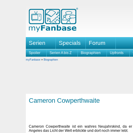
Serien
Specials
Forum
Spoiler
Serien A bis Z
Biographien
Upfronts
myFanbase
»
Biographien
Cameron Cowperthwaite
Cameron Cowperthwaite ist ein wahres Neujahrskind, da e
Angeles das Licht der Welt erblickte und dort noch immer lebt.