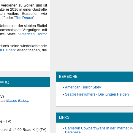
 verdienen zu wollen und ist
tte er 2016 in einer Gastrolle
ten weitere Gastrollen wie
dt
" oder "
The Deuce
".
benrolle der siebten Staffel
 nochmals das Vergnügen, mit
te Staffel "
American Horror
 durch seine wiederkehrende
gen Helden
" erlangt haben, die
BEREICHE
WAHL)
American Horror Story
Seattle Firefighters - Die jungen Helden
TV)
als
Mason Bishop
LINKS
le) (TV)
Cameron Cowperthwaite in der Internet M
Freaks & #4.09 Road Kill) (TV)
Database