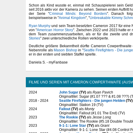
Schon als Kind wusste er, einmal mit Schauspielerei sein Geld
seit 2016 aktiv vor der Kamera zu sehen. Seinen ersten Auftritt ha
der Serie "
Criminal Minds: Beyond Borders
". Danach folg
beispielsweise in "
Animal Kingdom
", "
Unbreakable Kimmy Schmi
Ryan Murphy
und sein Team besetzten Cameron 2017 für eine Ne
von "
American Horror Story
". Zwischen 2022 und 2023 hatte er
dem Team zusammenzuarbeiten, als er für die zweite und drit
Stories
" zwei unterschiedliche Rollen verkörperte.
Deutliche größere Bekanntheit dürfte Cameron Cowperthwaite
Nebenrolle als
Mason Bishop
in "
Seattle Firefighters - Die jun
er in der ersten und siebten Staffel spielte.
Daniela S. - myFanbase
FILME UND SERIEN MIT CAMERON COWPERTHWAITE (AUS
2024
John Sugar
(TV)
als
Ryan Pavich
Originaltitel: Sugar (#1.07 ??? & #1.08 ???) (
2018 - 2024
Seattle Firefighters - Die jungen Helden
(TV)
Originaltitel: Station 19 (TV)
2024
Fallout
(TV)
als
Monty
Originaltitel: Fallout (#1.01 The End) (TV)
2023
The Rookie
(TV)
als
Jesse Long
Originaltitel: The Rookie (#5.18 Double Troub
2023
9-1-1: Lone Star
(TV)
als
Grant
Originaltitel: 9-1-1: Lone Star (#4.08 Control 