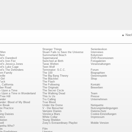
▲ Nac
Stranger Things
Serienlexikon
 Men
Stuart Fails to Save the Universe
Interviews
fest
Summerland Beach
Kolumnen
el's Daredevil
Supernatural
DVD-Rezensionen
el's Iron Fist
Switched at Birth
Fotogalerien
el's Jessica Jones
Taras Welten
Veranstaltungen
el's Luke Cage
Teen Wolf
el's The Defenders
Terminator: S.C.C.
Forum
rn Family
The 100
Biographien
ville
The Big Bang Theory
Gewinnspiele
Girl
The Blacklist
Shop
Tuck
The Flash
, California
The Following
Kontakt
ber Road
The Originals
Bewerben
 Upon a Time
The Secret Circle
 Upon a Time in Wonderland
The Walking Dead
Team
Tree Hill
This Is Us
Presse
ander
Tru Calling
Unternehmen
ander: Blood of My Blood
True Blood
on Break
Under the Dome
Netiquette
ate Practice
V - Die Besucher
Nutzungsbedingungen
ch
Vampire Diaries
Datenschutz
ing Daisies
Veronica Mars
Cookie-Einstellungen
tico
White Collar
Impressum
lution
Young Sheldon
ell
Zoey's Extraordinary Playlist
Mobile Version
antha Who?
bs
Film
le Firefighters
Literatur