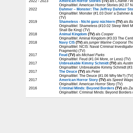
2022 - 2023
American Horror Stories
(TV)
als
Charlie / W
Originaltitel: American Horror Stories (#2.07 
2022
Dahmer – Monster: The Jeffrey Dahmer Sto
Originaltitel: Monster (#1.03 Doin' a Dahmer
(TV)
2019
Shameless - Nicht ganz nüchtern
(TV)
als
Ba
Originaltitel: Shameless (#10.02 Sleep Well 
Shall Be King) (TV)
2018
Animal Kingdom
(TV)
als
Cooper
Originaltitel: Aminal Kingdom (#3.03 The Cente
2018
Navy CIS
(TV)
als
junger Marine Corporal Th
Originaltitel: NCIS: Naval Criminal Investigati
Fragments) (TV)
2017
Feud
(TV)
als
Michael Parks
Originaltitel: Feud (#1.04 More, or Less) (TV)
2017
Unbreakable Kimmy Schmidt
(TV)
als
Austin
Originaltitel: Unbreakable Kimmy Schmidt (#3.
2017
The Deuce
(TV)
als
Peter
Originaltitel: The Deuce (#1.06 Why Me?) (TV
2017
American Horror Story
(TV)
als
Speed Wag
Originaltitel: American Horror Story (TV)
2016
Criminal Minds: Beyond Borders
(TV)
als
Za
Originaltitel: Criminal Minds: Beyond Borders