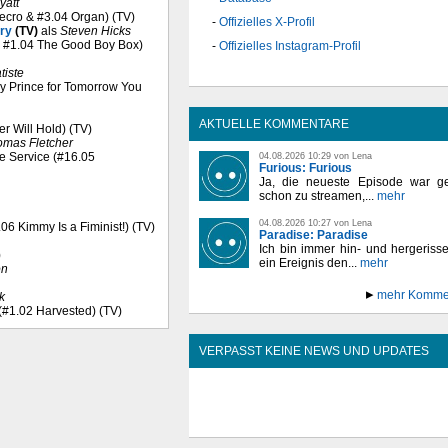
yatt
Necro & #3.04 Organ) (TV)
Offizielles X-Profil
ry
(TV)
als
Steven Hicks
 & #1.04 The Good Boy Box)
Offizielles Instagram-Profil
tiste
My Prince for Tomorrow You
AKTUELLE KOMMENTARE
r Will Hold) (TV)
omas Fletcher
ve Service (#16.05
04.08.2026 10:29 von Lena
Furious: Furious
Ja, die neueste Episode war ge
schon zu streamen,...
mehr
04.08.2026 10:27 von Lena
06 Kimmy Is a Fiminist!) (TV)
Paradise: Paradise
Ich bin immer hin- und hergeriss
)
ein Ereignis den...
mehr
on
mehr Komme
k
 (#1.02 Harvested) (TV)
VERPASST KEINE NEWS UND UPDATES