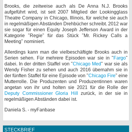
Brooks, die zeitweise auch als De Anna N.J. Brooks
bei X
aufgeführt wird, ist seit 2007 Mitglied der Lookingglass
Theatre Company in Chicago, Illinois, für welche sie auch
bei Facebook
in regelmäßigen Abständen Drehbücher schreibt. 2012 war
sie sogar für einen Equity Joseph Jefferson Award in der
Kategorie "Regie" für das Stück "Mr. Rickey Calls a
Kontakt
Meeting" nominiert.
Allerdings kann man die vielbeschäftigte Brooks auch in
Nutzungsbedingungen
Serien sehen. Für mehrere Episoden war sie in "
Fargo
"
dabei. In der dritten Staffel von "
Chicago Med
" war sie als
Datenschutz
Wendy Fisher zu sehen und auch 2016 übernahm sie in
der fünften Staffel für eine Episode von "
Chicago Fire
" eine
Cookie-Einstellungen
Mutterrolle. Die Produzenten und Produzentinnen waren
angetan von ihr und holten sie 2021 für die Rolle der
Impressum
Deputy Commissioner Gloria Hill
zurück, in der sie in
regelmäßigen Abständen dabei ist.
Desktop-Ansicht
myFanbase
Daniela S. - myFanbase
STECKBRIEF