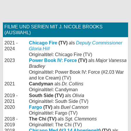
FILME UND SERIEN MIT J. NICOLE BROOKS
(AUSWAHL)
2021 -
Chicago Fire
(TV)
als
Deputy Commissioner
2024
Gloria Hill
Originaltitel: Chicago Fire (TV)
2023
Power Book IV: Force
(TV)
als
Major Vanessa
Bradley
Originaltitel: Power Book IV: Force (#2.03 War
and Ice Cream) (TV)
2021
Candyman
als
Dr. Collins
Originaltitel: Candyman
2019 -
South Side (TV)
als
Olivia
2021
Originaltitel: South Side (TV)
2020
Fargo
(TV)
als
Buel Cannon
Originaltitel: Fargo (TV)
2018 -
The Chi (TV)
als
Sgt. Clemmons
2019
Originaltitel: The Chi (TV)
2018
Chicago Med
(
#3.14 Abgeriegelt
) (TV)
als