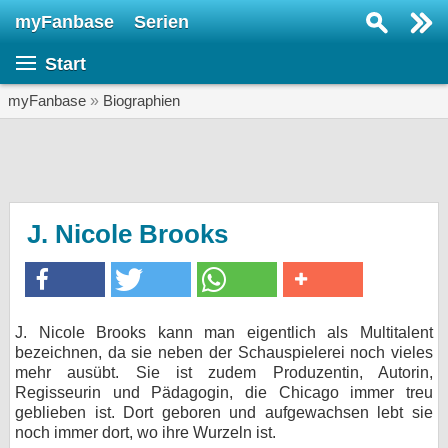
myFanbase
Serien
Serie suchen...
Start
Home
SERIEN
myFanbase
»
Biographien
Serien
Kolumnen
Interviews
J. Nicole Brooks
Veranstaltungen
KULTUR
Specials
J. Nicole Brooks kann man eigentlich als Multitalent
bezeichnen, da sie neben der Schauspielerei noch vieles
SERVICE
mehr ausübt. Sie ist zudem Produzentin, Autorin,
Gewinnspiele
Regisseurin und Pädagogin, die Chicago immer treu
geblieben ist. Dort geboren und aufgewachsen lebt sie
noch immer dort, wo ihre Wurzeln ist.
Forum