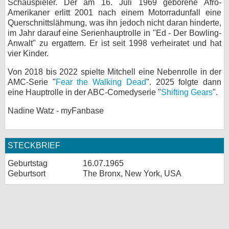
Schauspieler. Der am 16. Juli 1969 geborene Afro-
Amerikaner erlitt 2001 nach einem Motorradunfall eine
bei X
Querschnittslähmung, was ihn jedoch nicht daran hinderte,
im Jahr darauf eine Serienhauptrolle in "Ed - Der Bowling-
bei Facebook
Anwalt" zu ergattern. Er ist seit 1998 verheiratet und hat
vier Kinder.
Kontakt
Von 2018 bis 2022 spielte Mitchell eine Nebenrolle in der
AMC-Serie "
Fear the Walking Dead
". 2025 folgte dann
Nutzungsbedingungen
eine Hauptrolle in der ABC-Comedyserie "
Shifting Gears
".
Nadine Watz - myFanbase
Datenschutz
Cookie-Einstellungen
STECKBRIEF
Impressum
Geburtstag
16.07.1965
Geburtsort
The Bronx, New York, USA
Desktop-Ansicht
myFanbase