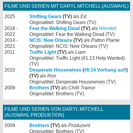
FILME UND SERIEN MIT DARYL MITCHELL (AUSWAHL)
2025
Shifting Gears
(TV)
als
Ed
Originaltitel: Shifting Gears (TV)
2018 -
Fear the Walking Dead
(TV)
als
Wendell
2022
Originaltitel: Fear the Walking Dead (TV)
2014 -
NCIS: New Orleans
(TV)
als
Patton Plame
2021
Originaltitel: NCIS: New Orleans (TV)
2011
Traffic Light
(TV)
als
Liam
Originaltitel: Traffic Light (#1.13 Help Wanted)
(TV)
2010
Desperate Housewives
(
#6.14 Vorhang auf!
)
(TV)
als
Ron
Originaltitel: Desperate Housewives (TV)
2009
Brothers
(TV)
als
Chilli Trainor
Originaltitel: Brothers (TV)
FILME UND SERIEN VON DARYL MITCHELL
(AUSWAHL PRODUKTION)
2009
Brothers
(TV)
als
Produzent
Originaltitel: Brothers (TV)