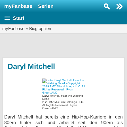
myFanbase
Serien
Serie suchen...
Start
Home
SERIEN
myFanbase
»
Biographien
Serien
Kolumnen
Interviews
Daryl Mitchell
Veranstaltungen
KULTUR
Specials
Daryl Mitchell, Fear the Walking
Dead
SERVICE
© 2019 AMC Film Holdings LLC.
All Rights Reserved.; Ryan
Green/AMC
Gewinnspiele
Daryl Mitchell hat bereits eine Hip-Hop-Karriere in den
80ern hinter sich und arbeitet seit den 90ern als
Forum