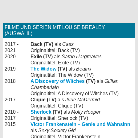
FILME UND SERIEN MIT LOUISE BREALEY
(AUSWAHL)
2017 -
Back (TV)
als
Cass
2021
Originaltitel: Back (TV)
2020
Exile (TV)
als
Sarah Hargreaves
Originaltitel: Exile (TV)
2019
The Widow
(TV)
als
Beatrix
Originaltitel: The Widow (TV)
2018
A Discovery of Witches
(TV)
als
Gillian
Chamberlain
Originaltitel: A Discovery of Witches (TV)
2017
Clique (TV)
als
Jude McDermid
Originaltitel: Clique (TV)
2010 -
Sherlock
(TV)
als
Molly Hooper
2017
Originaltitel: Sherlock (TV)
2015
Victor Frankenstein – Genie und Wahnsinn
als
Sexy Society Girl
Originaltitel: Victor Frankenstein