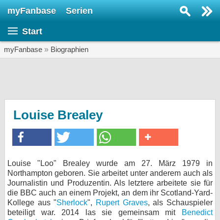
myFanbase
Serien
Serie suchen...
Start
Home
SERIEN
myFanbase
»
Biographien
Serien
Kolumnen
Interviews
Louise Brealey
Veranstaltungen
KULTUR
Specials
Louise "Loo" Brealey wurde am 27. März 1979 in
Northampton geboren. Sie arbeitet unter anderem auch als
SERVICE
Journalistin und Produzentin. Als letztere arbeitete sie für
Gewinnspiele
die BBC auch an einem Projekt, an dem ihr Scotland-Yard-
Kollege aus "
Sherlock
",
Rupert Graves
, als Schauspieler
beteiligt war. 2014 las sie gemeinsam mit
Forum
Benedict