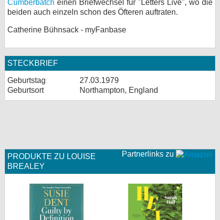
Cumberbatch
einen Briefwechsel für "Letters Live", wo die
beiden auch einzeln schon des Öfteren auftraten.
bei X
Catherine Bühnsack - myFanbase
bei Facebook
STECKBRIEF
Kontakt
Geburtstag
27.03.1979
Nutzungsbedingungen
Geburtsort
Northampton, England
Datenschutz
Cookie-Einstellungen
Impressum
Partnerlinks zu
PRODUKTE ZU LOUISE
BREALEY
Desktop-Ansicht
myFanbase