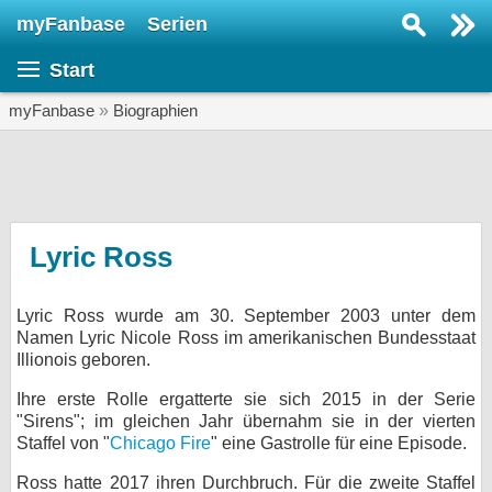
myFanbase
Serien
Serie suchen...
Start
Home
SERIEN
myFanbase
»
Biographien
Serien
Kolumnen
Interviews
Lyric Ross
Veranstaltungen
Lyric Ross wurde am 30. September 2003 unter dem
KULTUR
Namen Lyric Nicole Ross im amerikanischen Bundesstaat
Specials
Illionois geboren.
SERVICE
Ihre erste Rolle ergatterte sie sich 2015 in der Serie
"Sirens"; im gleichen Jahr übernahm sie in der vierten
Gewinnspiele
Staffel von "
Chicago Fire
" eine Gastrolle für eine Episode.
Forum
Ross hatte 2017 ihren Durchbruch. Für die zweite Staffel