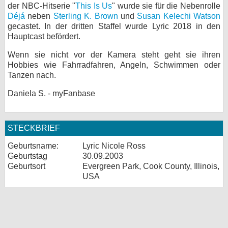
der NBC-Hitserie "
This Is Us
" wurde sie für die Nebenrolle
bei X
Déjá
neben
Sterling K. Brown
und
Susan Kelechi Watson
gecastet. In der dritten Staffel wurde Lyric 2018 in den
bei Facebook
Hauptcast befördert.
Wenn sie nicht vor der Kamera steht geht sie ihren
Hobbies wie Fahrradfahren, Angeln, Schwimmen oder
Kontakt
Tanzen nach.
Nutzungsbedingungen
Daniela S. - myFanbase
Datenschutz
STECKBRIEF
Cookie-Einstellungen
Geburtsname:
Lyric Nicole Ross
Geburtstag
30.09.2003
Impressum
Geburtsort
Evergreen Park, Cook County, Illinois,
Desktop-Ansicht
USA
myFanbase