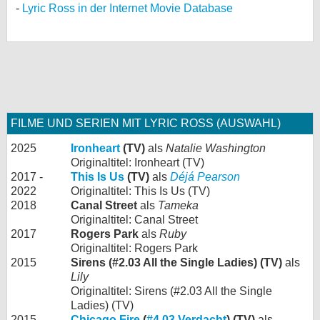
Lyric Ross in der Internet Movie Database
FILME UND SERIEN MIT LYRIC ROSS (AUSWAHL)
2025
Ironheart
(TV)
als
Natalie Washington
Originaltitel: Ironheart (TV)
2017 -
This Is Us
(TV)
als
Déjá Pearson
2022
Originaltitel: This Is Us (TV)
2018
Canal Street
als
Tameka
Originaltitel: Canal Street
2017
Rogers Park
als
Ruby
Originaltitel: Rogers Park
2015
Sirens (#2.03 All the Single Ladies) (TV)
als
Lily
Originaltitel: Sirens (#2.03 All the Single
Ladies) (TV)
2015
Chicago Fire
(
#4.03 Verdacht
) (TV)
als