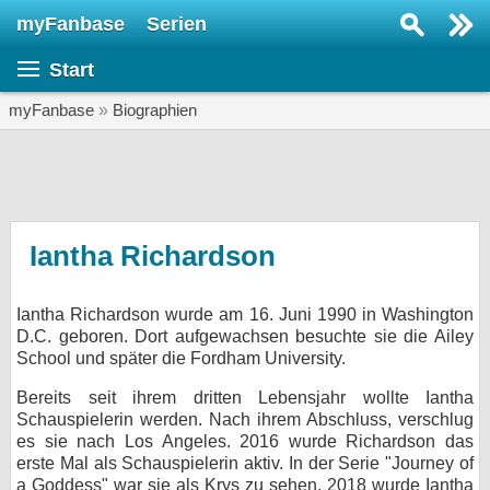
myFanbase
Serien
Serie suchen...
Start
Home
SERIEN
myFanbase
»
Biographien
Serien
Kolumnen
Interviews
Iantha Richardson
Veranstaltungen
Iantha Richardson wurde am 16. Juni 1990 in Washington
KULTUR
D.C. geboren. Dort aufgewachsen besuchte sie die Ailey
Specials
School und später die Fordham University.
SERVICE
Bereits seit ihrem dritten Lebensjahr wollte Iantha
Schauspielerin werden. Nach ihrem Abschluss, verschlug
Gewinnspiele
es sie nach Los Angeles. 2016 wurde Richardson das
erste Mal als Schauspielerin aktiv. In der Serie "Journey of
Forum
a Goddess" war sie als Krys zu sehen. 2018 wurde Iantha