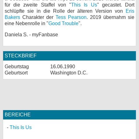
für die zweite Staffel von "
This Is Us
" gecastet. Dort
bei X
schlüpfte sie in die Rolle der älteren Version von
Eris
Bakers
Charakter der
Tess Pearson
. 2019 übernahm sie
bei Facebook
eine Nebenrolle in "
Good Trouble
".
Daniela S. - myFanbase
Kontakt
Nutzungsbedingungen
STECKBRIEF
Geburtstag
16.06.1990
Datenschutz
Geburtsort
Washington D.C.
Cookie-Einstellungen
Impressum
Desktop-Ansicht
myFanbase
BEREICHE
This Is Us