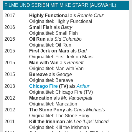
FILME UND SERIEN MIT MIKE STARR (AUSWAHL)
2017
Highly Functional
als
Ronnie Cruz
Originaltitel: Highly Functional
2016
Small Fish
als
Barry
Originaltitel: Small Fish
2016
Oil Run
als
Sid Columbo
Originaltitel: Oil Run
2015
First Jerk on Mars
als
Dad
Originaltitel: First Jerk on Mars
2015
Man with Van
als
Bennett
Originaltitel: Man with Van
2015
Bereave
als
George
Originaltitel: Bereave
2013
Chicago Fire
(TV)
als
Arthur
Originaltitel: Chicago Fire (TV)
2012
Mancation
als
Mr. Vanderplatt
Originaltitel: Mancation
2012
The Stone Pony
als
Chris Michaels
Originaltitel: The Stone Pony
2011
Kill the Irishman
als
Leo 'Lips' Moceri
Originaltitel: Kill the Irishman