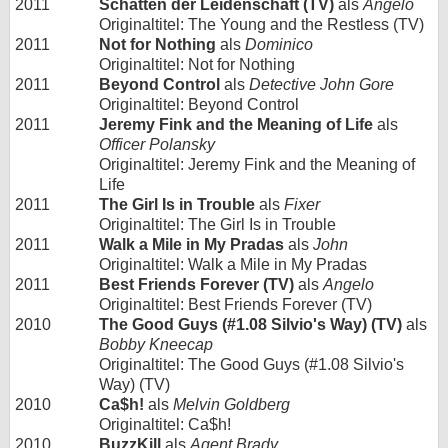
2011
Schatten der Leidenschaft (TV)
als
Angelo
Originaltitel: The Young and the Restless (TV)
2011
Not for Nothing
als
Dominico
Originaltitel: Not for Nothing
2011
Beyond Control
als
Detective John Gore
Originaltitel: Beyond Control
2011
Jeremy Fink and the Meaning of Life
als
Officer Polansky
Originaltitel: Jeremy Fink and the Meaning of
Life
2011
The Girl Is in Trouble
als
Fixer
Originaltitel: The Girl Is in Trouble
2011
Walk a Mile in My Pradas
als
John
Originaltitel: Walk a Mile in My Pradas
2011
Best Friends Forever (TV)
als
Angelo
Originaltitel: Best Friends Forever (TV)
2010
The Good Guys (#1.08 Silvio's Way) (TV)
als
Bobby Kneecap
Originaltitel: The Good Guys (#1.08 Silvio's
Way) (TV)
2010
Ca$h!
als
Melvin Goldberg
Originaltitel: Ca$h!
2010
BuzzKill
als
Agent Brady