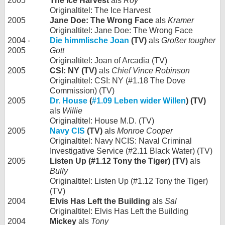
2005
The Ice Harvest
als
Roy
Originaltitel: The Ice Harvest
2005
Jane Doe: The Wrong Face
als
Kramer
Originaltitel: Jane Doe: The Wrong Face
2004 -
Die himmlische Joan
(TV)
als
Großer tougher
2005
Gott
Originaltitel: Joan of Arcadia (TV)
2005
CSI: NY (TV)
als
Chief Vince Robinson
Originaltitel: CSI: NY (#1.18 The Dove
Commission) (TV)
2005
Dr. House
(
#1.09 Leben wider Willen
) (TV)
als
Willie
Originaltitel: House M.D. (TV)
2005
Navy CIS
(TV)
als
Monroe Cooper
Originaltitel: Navy NCIS: Naval Criminal
Investigative Service (#2.11 Black Water) (TV)
2005
Listen Up (#1.12 Tony the Tiger) (TV)
als
Bully
Originaltitel: Listen Up (#1.12 Tony the Tiger)
(TV)
2004
Elvis Has Left the Building
als
Sal
Originaltitel: Elvis Has Left the Building
2004
Mickey
als
Tony