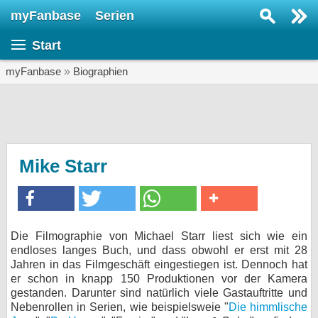
myFanbase
Serien
Serie suchen...
Start
Home
SERIEN
myFanbase
»
Biographien
Serien
Kolumnen
Interviews
Mike Starr
Veranstaltungen
KULTUR
Specials
Die Filmographie von Michael Starr liest sich wie ein
endloses langes Buch, und dass obwohl er erst mit 28
SERVICE
Jahren in das Filmgeschäft eingestiegen ist. Dennoch hat
Gewinnspiele
er schon in knapp 150 Produktionen vor der Kamera
gestanden. Darunter sind natürlich viele Gastauftritte und
Nebenrollen in Serien, wie beispielsweie "
Forum
Die himmlische