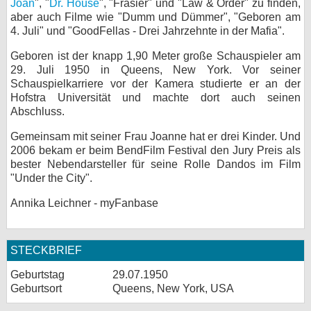
Joan
", "
Dr. House
", "Frasier" und "Law & Order" zu finden,
aber auch Filme wie "Dumm und Dümmer", "Geboren am
bei X
4. Juli" und "GoodFellas - Drei Jahrzehnte in der Mafia".
bei Facebook
Geboren ist der knapp 1,90 Meter große Schauspieler am
29. Juli 1950 in Queens, New York. Vor seiner
Schauspielkarriere vor der Kamera studierte er an der
Kontakt
Hofstra Universität und machte dort auch seinen
Abschluss.
Nutzungsbedingungen
Gemeinsam mit seiner Frau Joanne hat er drei Kinder. Und
2006 bekam er beim BendFilm Festival den Jury Preis als
Datenschutz
bester Nebendarsteller für seine Rolle Dandos im Film
"Under the City".
Cookie-Einstellungen
Annika Leichner - myFanbase
Impressum
Desktop-Ansicht
STECKBRIEF
myFanbase
Geburtstag
29.07.1950
Geburtsort
Queens, New York, USA