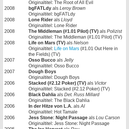
Originaltitel: The Root of All Evil
2008
bgFATLdy
als
Leroy Brown
Originaltitel: bgFATLdy
2008
Lone Rider
als
Lloyd
Originaltitel: Lone Rider
2008
The Middleman (#1.01 Pilot) (TV)
als
Polizist
Originaltitel: The Middleman (#1.01 Pilot) (TV)
2008
Life on Mars (TV)
als
Nelson
Originaltitel:
Life on Mars
(#1.01 Out Here in
the Fields) (TV)
2007
Osso Bucco
als
Jelly
Originaltitel: Osso Bucco
2007
Dough Boys
Originaltitel: Dough Boys
2006
Stacked (#2.12 Poker) (TV)
als
Victor
Originaltitel: Stacked (#2.12 Poker) (TV)
2006
Black Dahlia
als
Det. Russ Millard
Originaltitel: The Black Dahlia
2006
In der Hitze von L.A.
als
Al
Originaltitel: Hot Tamale
2006
Jess Stone: Night Passage
als
Lou Carson
Originaltitel: Jess Stone: Night Passage